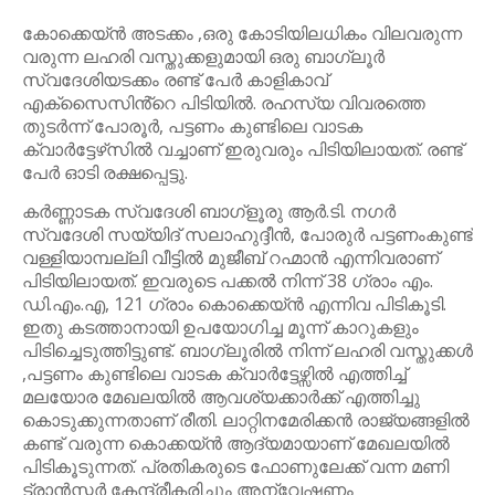
കോക്കെയ്ൻ അടക്കം ,ഒരു കോടിയിലധികം വിലവരുന്ന
വരുന്ന ലഹരി വസ്തുക്കളുമായി ഒരു ബാഗ്ലൂർ
സ്വദേശിയടക്കം രണ്ട് പേർ കാളികാവ്
എക്സൈസിൻ്റെ പിടിയിൽ. രഹസ്യ വിവരത്തെ
തുടർന്ന് പോരൂർ, പട്ടണം കുണ്ടിലെ വാടക
ക്വാർട്ടേഴ്‌സിൽ വച്ചാണ് ഇരുവരും പിടിയിലായത്. രണ്ട്
പേർ ഓടി രക്ഷപ്പെട്ടു.
കർണ്ണാടക സ്വദേശി ബാഗ്ളൂരു ആർ.ടി. നഗർ
സ്വദേശി സയ്യിദ് സലാഹുദ്ദീൻ, പോരുർ പട്ടണംകുണ്ട്
വള്ളിയാമ്പല്ലി വീട്ടിൽ മുജീബ് റഹ്മാൻ എന്നിവരാണ്
പിടിയിലായത്. ഇവരുടെ പക്കൽ നിന്ന് 38 ഗ്രാം എം.
ഡി.എം.എ, 121 ഗ്രാം കൊക്കെയ്ൻ എന്നിവ പിടികൂടി.
ഇതു കടത്താനായി ഉപയോഗിച്ച മൂന്ന് കാറുകളും
പിടിച്ചെടുത്തിട്ടുണ്ട്. ബാഗ്ലൂരിൽ നിന്ന് ലഹരി വസ്തുക്കൾ
,പട്ടണം കുണ്ടിലെ വാടക ക്വാർട്ടേഴ്സിൽ എത്തിച്ച്
മലയോര മേഖലയിൽ ആവശ്യക്കാർക്ക് എത്തിച്ചു
കൊടുക്കുന്നതാണ് രീതി. ലാറ്റിനമേരിക്കൻ രാജ്യങ്ങളിൽ
കണ്ട് വരുന്ന കൊക്കയ്ൻ ആദ്യമായാണ് മേഖലയിൽ
പിടികൂടുന്നത്. പ്രതികരുടെ ഫോണുലേക്ക് വന്ന മണി
ട്രാൻസ്ഫർ കേന്ദ്രീകരിച്ചും അന്വേഷണം