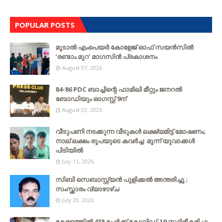
POPULAR POSTS
മൂടാൽ എംപെയർ കോളേജ് ഓഫ് സയൻസിൽ
‘രണ്ടാം മുറ’ മാഗസിൻ പ്രകാശനം
August 07, 2026
84-86 PDC ബാച്ചിന്റെ ഫാമിലി മീറ്റും ജനറൽ
ബോഡിയും ഓഗസ്റ്റ് 9ന്
August 02, 2026
വീടുപണി നടക്കുന്ന വീടുകൾ ലക്ഷ്യമിട്ട് മോഷണം;
നാല് ലക്ഷം രൂപയുടെ കവർച്ച: മൂന്ന് യുവാക്കൾ
പിടിയിൽ
July 11, 2026
സിബി സെബാസ്റ്റ്യന്‍ പുളിക്കല്‍ അന്തരിച്ചു ;
സംസ്ക്കാരം വ്യാഴാഴ്ച
July 29, 2026
കേരളത്തില്‍ 438 പേര്‍ക്ക് കോവിഡ്-19 സ്ഥിരീകരിച്ചു,