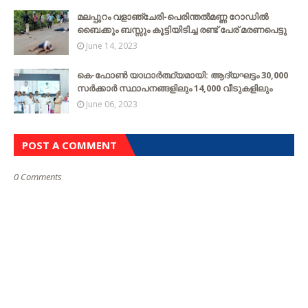
മലപ്പുറം വളാഞ്ചേരി-പെരിന്തൽമണ്ണ റോഡിൽ
ബൈക്കും ബസ്സും കൂട്ടിയിടിച്ച രണ്ട് പേര് മരണപെട്ടു
June 14, 2023
കെ-ഫോൺ യാഥാർത്ഥ്യമായി: ആദ്യഘട്ടം 30,000
സർക്കാർ സ്ഥാപനങ്ങളിലും 14,000 വീടുകളിലും
June 06, 2023
POST A COMMENT
0 Comments