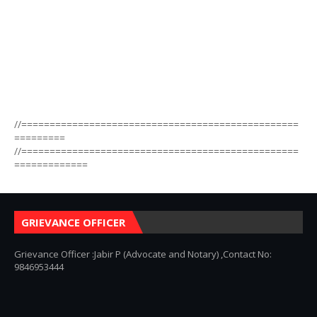
//=================================================
=========
//=================================================
=============
GRIEVANCE OFFICER
Grievance Officer :Jabir P (Advocate and Notary) ,Contact No:
9846953444