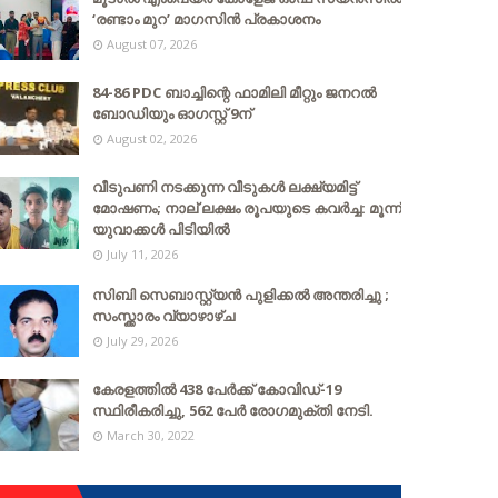
‘രണ്ടാം മുറ’ മാഗസിൻ പ്രകാശനം
August 07, 2026
84-86 PDC ബാച്ചിന്റെ ഫാമിലി മീറ്റും ജനറൽ
ബോഡിയും ഓഗസ്റ്റ് 9ന്
August 02, 2026
വീടുപണി നടക്കുന്ന വീടുകൾ ലക്ഷ്യമിട്ട്
മോഷണം; നാല് ലക്ഷം രൂപയുടെ കവർച്ച: മൂന്ന്
യുവാക്കൾ പിടിയിൽ
July 11, 2026
സിബി സെബാസ്റ്റ്യന്‍ പുളിക്കല്‍ അന്തരിച്ചു ;
സംസ്ക്കാരം വ്യാഴാഴ്ച
July 29, 2026
കേരളത്തില്‍ 438 പേര്‍ക്ക് കോവിഡ്-19
സ്ഥിരീകരിച്ചു, 562 പേര്‍ രോഗമുക്തി നേടി.
March 30, 2022