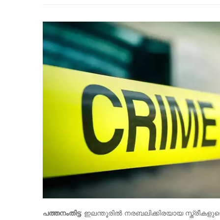
പത്തനംതിട്ട
: ഇലന്തൂരിൽ നരബലിക്കിരയായ സ്ത്രീകള