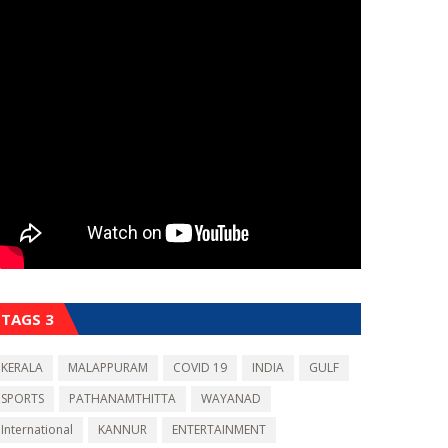
TAGS 3
KERALA
MALAPPURAM
COVID 19
INDIA
GULF
SPORTS
PATHANAMTHITTA
WAYANAD
International
KANNUR
ENTERTAINMENT