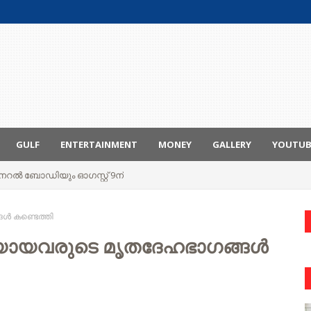
GULF
ENTERTAINMENT
MONEY
GALLERY
YOUTU
ും ജനറൽ ബോഡിയും ഓഗസ്റ്റ് 9ന്
ൾ കണ്ടെത്തി
രയായവരുടെ മൃതദേഹഭാഗങ്ങൾ