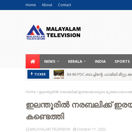
Home
About
Contact
NEWS
KERALA
INDIA
SPORTS
84-86 PDC ബാച്ചിന്റെ ഫാമിലി മീറ്റ
TICKER
Home
ഇലന്തൂരിൽ നരബലിക്ക് ഇരയായവരുടെ മൃതദേഹഭാഗങ്ങ
ഇലന്തൂരിൽ നരബലിക്ക് ഇ
കണ്ടെത്തി
MALAYALAM TELEVISION
October 11, 2022