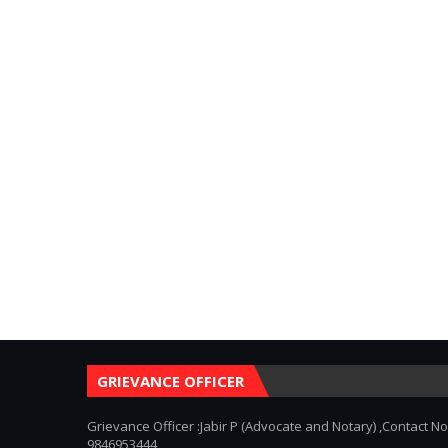
GRIEVANCE OFFICER
Grievance Officer :Jabir P (Advocate and Notary) ,Contact No
9846953444