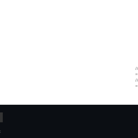
/
=
/
=
: