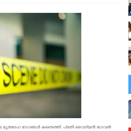
ുടെ മൃതദേഹ ഭാഗങ്ങൾ കണ്ടെത്തി. പ്രതി വൈദ്യൻ ഭഗവൽ