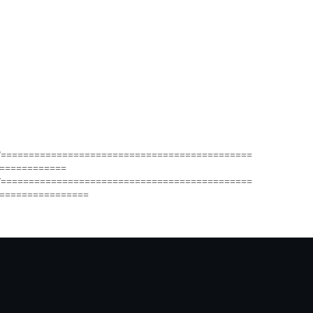
/=============================================
============
/=============================================
================