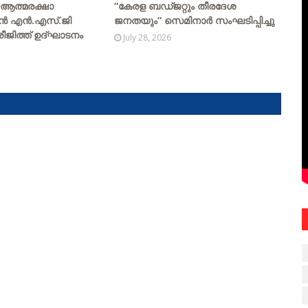
 ആത്മരക്ഷാ
“കേരള ബഡ്ജറ്റും തീരദേശ
ുൻ എൻ.എസ്.ജി
ജനതയും” സെമിനാർ സംഘടിപ്പിച്ചു
ജിത്ത് ഉദ്ഘാടനം
July 28, 2026