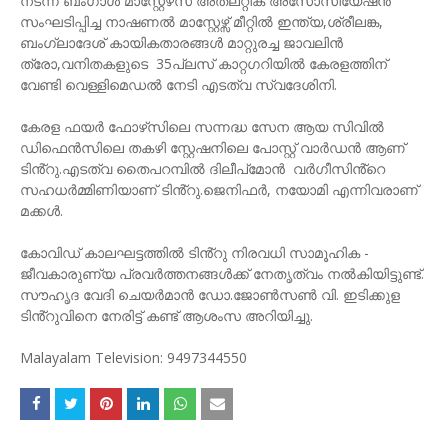
നടന്ന ബംഗാൾ മാസ്റ്റേഴ്‌സ് അത്‌ലറ്റിക് അസോസിയേഷൻ
സംഘടിപ്പിച്ച നാഷണൽ മാസ്റ്റേഴ്സ് മീറ്റിൽ ഇന്ത്യ,ശ്രീലങ്ക,
ബംഗ്ലാദേശ് കായികതാരങ്ങൾ മാറ്റുരച്ച ജാവലിൻ
ത്രോ,വനിതകളുടെ 35പ്ലസ് കാറ്റഗറിയിൽ കേരളത്തിന്‌
വേണ്ടി വെള്ളിമെഡൽ നേടി എടത്വ സ്വദേശിനി.
കേരള ഫയർ ഫോഴ്‌സിലെ സന്നദ്ധ സേന ആയ സിവിൽ
ഡിഫെൻസിലെ തകഴി സ്റ്റേഷനിലെ പോസ്റ്റ്‌ വാർഡൻ ആണ്
ടിൻ്റു.എടത്വ തൈപറമ്പിൽ ദിലീപ്മോൻ വർഗീസിൻ്റെ
സഹധർമ്മിണിയാണ് ടിൻ്റു.ജെനിഫർ, നയോമി എന്നിവരാണ്
മക്കൾ.
കോവിഡ് കാലഘട്ടത്തിൽ ടിൻ്റു നിരവധി സാമൂഹിക -
ജീവകാരുണ്യ പ്രവർത്തനങ്ങൾക്ക് നേതൃത്വം നൽകിയിട്ടുണ്ട്.
സൗഹൃദ വേദി ചെയർമാൻ ഡോ.ജോൺസൺ വി. ഇടിക്കുള
ടിൻ്റുവിനെ നേരിട്ട് കണ്ട് ആശംസ അറിയിച്ചു.
Malayalam Television: 9497344550