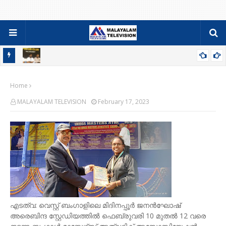
84-86 PDC ബാച്ചിന്റെ ഫാമിലി മീറ്റും ജനറൽ ബോഡിയും ഓഗസ്റ്റ്
Home
9ന്
MALAYALAM TELEVISION
February 17, 2023
എടത്വ: വെസ്റ്റ് ബംഗാളിലെ മിദിനപ്പൂർ ജനൻഘോഷ്
അരെബിന്ദ സ്റ്റേഡിയത്തിൽ ഫെബ്രുവരി 10 മുതൽ 12 വരെ