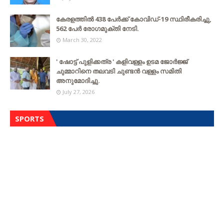
കേരളത്തില്‍ 438 പേര്‍ക്ക് കോവിഡ്-19 സ്ഥിരീകരിച്ചു,
562 പേര്‍ രോഗമുക്തി നേടി.
March 30, 2022
' ഷോട്ട് പുളിക്കത്ര ' കളിവള്ളം ഉടമ ജോർജ്ജ്
ചുമ്മാറിനെ തലവടി ചുണ്ടൻ വള്ളം സമിതി
അനുമോദിച്ചു.
July 27, 2026
SPORTS