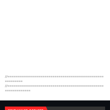
//=================================================
=========
//=================================================
=============