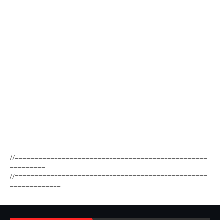
//=================================================
=========
//=================================================
=============