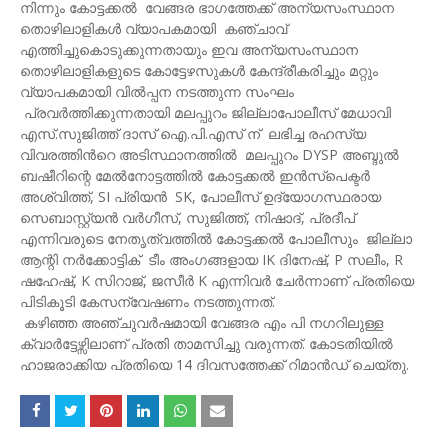
നിന്നും കോട്ടക്കൽ വേങ്ങര ഭാഗത്തേക്ക് അന്യസംസ്ഥാന
തൊഴിലാളികൾ വ്യാപകമായി കഞ്ചാവ്
എത്തിച്ചുകൊടുക്കുന്നതായും ഇവ അന്യസംസ്ഥാന
തൊഴിലാളികളുടെ കോട്ടേഴസുകൾ കേന്ദ്രീകരിച്ചും മറ്റും
വ്യാപകമായി വിൽപ്പന നടത്തുന്ന സംഘം
പ്രവര്‍ത്തിക്കുന്നതായി മലപ്പുറം ജില്ലാപോലീസ് മേധാവി
എസ്.സുജിത്ത് ദാസ് ഐ.പി.എസ് ന് ലഭിച്ച രഹസ്യ
വിവരത്തിന്‍റെ അടിസ്ഥാനത്തില്‍ മലപ്പുറം DYSP അബ്ദുൽ
ബഷീറിന്റെ മേൽനോട്ടത്തിൽ കോട്ടക്കൽ ഇൻസ്‌പെക്ടർ
അശ്വിത്ത്, SI പ്രിയൻ SK, പോലീസ് ഉദ്യോഗസ്ഥരായ
സെബാസ്റ്റ്യൻ വർഗീസ്, സുജിത്ത്, നിഷാദ്, പ്രദീപ്‌
എന്നിവരുടെ നേതൃത്വത്തില്‍ കോട്ടക്കൽ പോലീസും ജില്ലാ
ആന്റി നർക്കോട്ടിക് ടീം അംഗങ്ങളായ IK ദിനേഷ്, P സലീം, R
ഷഹേഷ്, K സിറാജ്, ജസീർ K എന്നിവർ ചേർന്നാണ് പ്രതിയെ
പിടികൂടി കേസന്വേഷണം നടത്തുന്നത്.
കഴിഞ്ഞ അഞ്ചുവർഷമായി വേങ്ങര എം പി നഗറിലുള്ള
ക്വാർട്ടേഴ്സിലാണ് പ്രതി താമസിച്ചു വരുന്നത്. കോടതിയിൽ
ഹാജരാക്കിയ പ്രതിയെ 14 ദിവസത്തേക്ക് റിമാൻഡ് ചെയ്തു.