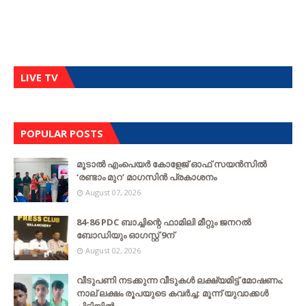
LIVE TV
POPULAR POSTS
മൂടാൽ എംപെയർ കോളേജ് ഓഫ് സയൻസിൽ
‘രണ്ടാം മുറ’ മാഗസിൻ പ്രകാശനം
August 07, 2026
84-86 PDC ബാച്ചിന്റെ ഫാമിലി മീറ്റും ജനറൽ
ബോഡിയും ഓഗസ്റ്റ് 9ന്
August 02, 2026
വീടുപണി നടക്കുന്ന വീടുകൾ ലക്ഷ്യമിട്ട് മോഷണം;
നാല് ലക്ഷം രൂപയുടെ കവർച്ച: മൂന്ന് യുവാക്കൾ