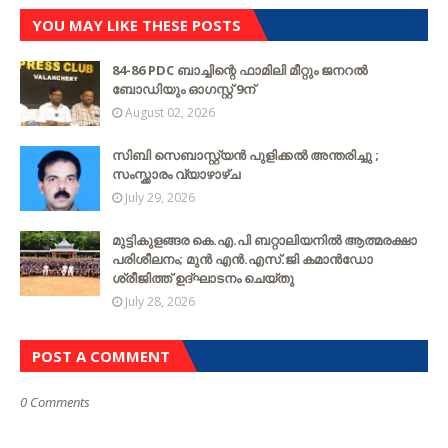
YOU MAY LIKE THESE POSTS
84-86 PDC ബാച്ചിന്റെ ഫാമിലി മീറ്റും ജനറൽ
ബോഡിയും ഓഗസ്റ്റ് 9ന്
August 02, 2026
സിബി സെബാസ്റ്റ്യന്‍ പുളിക്കല്‍ അന്തരിച്ചു ;
സംസ്ക്കാരം വ്യാഴാഴ്ച
July 29, 2026
മുട്ടികുളങ്ങര കെ.എ.പി ബറ്റാലിയനിൽ ആത്മരക്ഷാ
പരിശീലനം; മുൻ എൻ.എസ്.ജി കമാൻഡോ
ശ്രീജിത്ത് ഉദ്ഘാടനം ചെയ്തു
July 28, 2026
POST A COMMENT
0 Comments