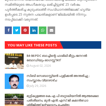
സമിതിയുടെ അംഗീകരവും ലഭിച്ചിട്ടുണ്ട്. 25 വര്‍ഷം
പൂര്‍ത്തീകരിച്ച കുടുംബശ്രീ സംവിധാനത്തിലേക്ക് ഹൃദ്യ
ഉള്‍പ്പടെ 25 നൂതന പദ്ധതികളാണ് ജില്ലയില്‍ നിന്നും
നടപ്പിലാക്കി വരുന്നത്.
YOU MAY LIKE THESE POSTS
84-86 PDC ബാച്ചിന്റെ ഫാമിലി മീറ്റും ജനറൽ
ബോഡിയും ഓഗസ്റ്റ് 9ന്
August 02, 2026
സിബി സെബാസ്റ്റ്യന്‍ പുളിക്കല്‍ അന്തരിച്ചു ;
സംസ്ക്കാരം വ്യാഴാഴ്ച
July 29, 2026
മുട്ടികുളങ്ങര കെ.എ.പി ബറ്റാലിയനിൽ ആത്മരക്ഷാ
പരിശീലനം; മുൻ എൻ.എസ്.ജി കമാൻഡോ
ശ്രീജിത്ത് ഉദ്ഘാടനം ചെയ്തു