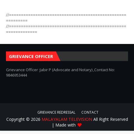
//=================================================
=========
//=================================================
=============
GRIEVANCE OFFICER
Grievance Officer :Jabir P (Advocate and Notary) ,Contact No:
9846953444
GRIEVANCE REDRESSAL
CONTACT
Copyright ©
2026
MALAYALAM TELEVISION
All Right Reserved
| Made with