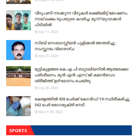
വീടുപണി നടക്കുന്ന വീടുകൾ ലക്ഷ്യമിട്ട് മോഷണം;
നാല് ലക്ഷം രൂപയുടെ കവർച്ച: മൂന്ന് യുവാക്കൾ
പിടിയിൽ
July 11, 2026
സിബി സെബാസ്റ്റ്യന്‍ പുളിക്കല്‍ അന്തരിച്ചു ;
സംസ്ക്കാരം വ്യാഴാഴ്ച
July 29, 2026
മുട്ടികുളങ്ങര കെ.എ.പി ബറ്റാലിയനിൽ ആത്മരക്ഷാ
പരിശീലനം; മുൻ എൻ.എസ്.ജി കമാൻഡോ
ശ്രീജിത്ത് ഉദ്ഘാടനം ചെയ്തു
July 28, 2026
കേരളത്തില്‍ 438 പേര്‍ക്ക് കോവിഡ്-19 സ്ഥിരീകരിച്ചു,
562 പേര്‍ രോഗമുക്തി നേടി.
March 30, 2022
SPORTS