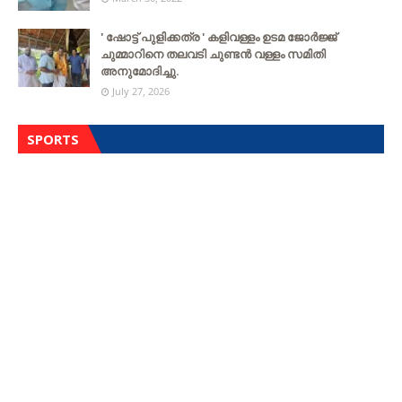
' ഷോട്ട് പുളിക്കത്ര ' കളിവള്ളം ഉടമ ജോർജ്ജ്
ചുമ്മാറിനെ തലവടി ചുണ്ടൻ വള്ളം സമിതി
അനുമോദിച്ചു.
July 27, 2026
SPORTS