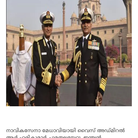
നാവികസേനാ മേധാവിയായി വൈസ് അഡ്‌മിറൽ