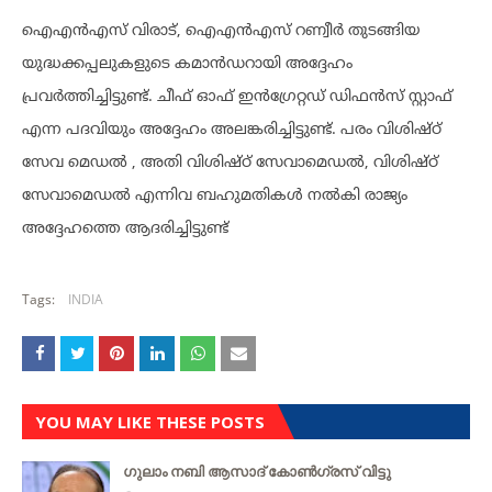
ഐഎൻഎസ് വിരാട്, ഐഎൻഎസ് റണ്വീർ തുടങ്ങിയ
യുദ്ധക്കപ്പലുകളുടെ കമാൻഡറായി അദ്ദേഹം
പ്രവർത്തിച്ചിട്ടുണ്ട്. ചീഫ് ഓഫ് ഇൻഗ്രേറ്റഡ് ഡിഫൻസ് സ്റ്റാഫ്
എന്ന പദവിയും അദ്ദേഹം അലങ്കരിച്ചിട്ടുണ്ട്. പരം വിശിഷ്ഠ്
സേവ മെഡൽ , അതി വിശിഷ്ഠ് സേവാമെഡൽ, വിശിഷ്ഠ്
സേവാമെഡൽ എന്നിവ ബഹുമതികൾ നൽകി രാജ്യം
അദ്ദേഹത്തെ ആദരിച്ചിട്ടുണ്ട്
Tags:
INDIA
YOU MAY LIKE THESE POSTS
ഗുലാം നബി ആസാദ് കോൺഗ്രസ് വിട്ടു