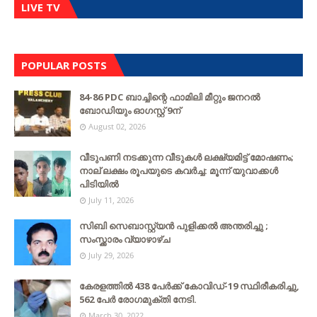
LIVE TV
POPULAR POSTS
84-86 PDC ബാച്ചിന്റെ ഫാമിലി മീറ്റും ജനറൽ
ബോഡിയും ഓഗസ്റ്റ് 9ന്
August 02, 2026
വീടുപണി നടക്കുന്ന വീടുകൾ ലക്ഷ്യമിട്ട് മോഷണം;
നാല് ലക്ഷം രൂപയുടെ കവർച്ച: മൂന്ന് യുവാക്കൾ
പിടിയിൽ
July 11, 2026
സിബി സെബാസ്റ്റ്യന്‍ പുളിക്കല്‍ അന്തരിച്ചു ;
സംസ്ക്കാരം വ്യാഴാഴ്ച
July 29, 2026
കേരളത്തില്‍ 438 പേര്‍ക്ക് കോവിഡ്-19 സ്ഥിരീകരിച്ചു,
562 പേര്‍ രോഗമുക്തി നേടി.
March 30, 2022