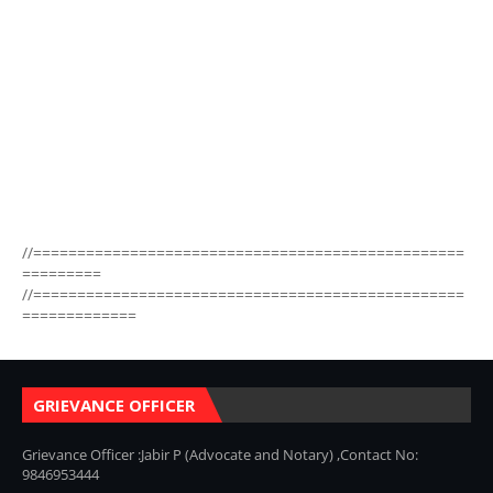
//=================================================
=========
//=================================================
=============
GRIEVANCE OFFICER
Grievance Officer :Jabir P (Advocate and Notary) ,Contact No:
9846953444