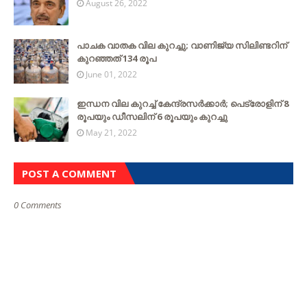
August 26, 2022
പാചക വാതക വില കുറച്ചു; വാണിജ്യ സിലിണ്ടറിന്
കുറഞ്ഞത് 134 രൂപ
June 01, 2022
ഇന്ധന വില കുറച്ച് കേന്ദ്രസർക്കാർ; പെട്രോളിന് 8
രൂപയും ഡീസലിന് 6 രൂപയും കുറച്ചു
May 21, 2022
POST A COMMENT
0 Comments