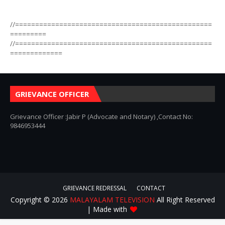
//=================================================
=========
//=================================================
=============
GRIEVANCE OFFICER
Grievance Officer :Jabir P (Advocate and Notary) ,Contact No:
9846953444
GRIEVANCE REDRESSAL
CONTACT
Copyright ©
2026
MALAYALAM TELEVISION
All Right Reserved
| Made with