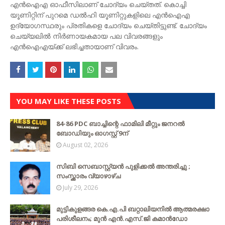
എൻഐഎ ഓഫീസിലാണ് ചോദ്യം ചെയ്തത്. കൊച്ചി
യൂണിറ്റിന് പുറമെ ഡൽഹി യൂണിറ്റുകളിലെ എൻഐഎ
ഉദ്യോഗസ്ഥരും പ്രതികളെ ചോദ്യം ചെയ്തിട്ടുണ്ട്. ചോദ്യം
ചെയ്യലിൽ നിർണായകമായ പല വിവരങ്ങളും
എൻഐഎയ്ക്ക് ലഭിച്ചതായാണ് വിവരം.
YOU MAY LIKE THESE POSTS
84-86 PDC ബാച്ചിന്റെ ഫാമിലി മീറ്റും ജനറൽ
ബോഡിയും ഓഗസ്റ്റ് 9ന്
August 02, 2026
സിബി സെബാസ്റ്റ്യന്‍ പുളിക്കല്‍ അന്തരിച്ചു ;
സംസ്ക്കാരം വ്യാഴാഴ്ച
July 29, 2026
മുട്ടികുളങ്ങര കെ.എ.പി ബറ്റാലിയനിൽ ആത്മരക്ഷാ
പരിശീലനം; മുൻ എൻ.എസ്.ജി കമാൻഡോ