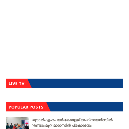
LIVE TV
POPULAR POSTS
മൂടാൽ എംപെയർ കോളേജ് ഓഫ് സയൻസിൽ
‘രണ്ടാം മുറ’ മാഗസിൻ പ്രകാശനം