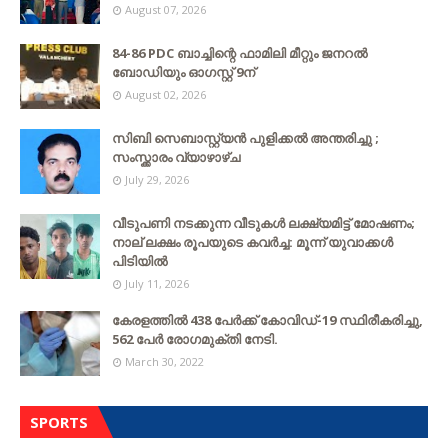
August 07, 2026
84-86 PDC ബാച്ചിന്റെ ഫാമിലി മീറ്റും ജനറൽ
ബോഡിയും ഓഗസ്റ്റ് 9ന്
August 02, 2026
സിബി സെബാസ്റ്റ്യന്‍ പുളിക്കല്‍ അന്തരിച്ചു ;
സംസ്ക്കാരം വ്യാഴാഴ്ച
July 29, 2026
വീടുപണി നടക്കുന്ന വീടുകൾ ലക്ഷ്യമിട്ട് മോഷണം;
നാല് ലക്ഷം രൂപയുടെ കവർച്ച: മൂന്ന് യുവാക്കൾ
പിടിയിൽ
July 11, 2026
കേരളത്തില്‍ 438 പേര്‍ക്ക് കോവിഡ്-19 സ്ഥിരീകരിച്ചു,
562 പേര്‍ രോഗമുക്തി നേടി.
March 30, 2022
SPORTS