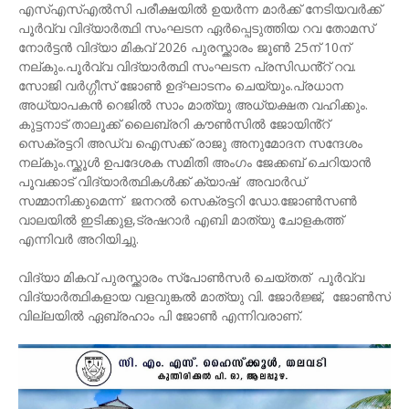
എസ്എസ്എൽസി പരീക്ഷയിൽ ഉയർന്ന മാർക്ക് നേടിയവര്‍ക്ക്
പൂർവ്വ വിദ്യാർത്ഥി സംഘടന ഏർപ്പെടുത്തിയ റവ തോമസ്
നോർട്ടൻ വിദ്യാ മികവ് 2026 പുരസ്ക്കാരം ജൂൺ 25ന് 10ന്
നല്കും.പൂർവ്വ വിദ്യാർത്ഥി സംഘടന പ്രസിഡൻ്റ് റവ.
സോജി വർഗ്ഗീസ് ജോൺ ഉദ്ഘാടനം ചെയ്യും.പ്രധാന
അധ്യാപകൻ റെജിൽ സാം മാത്യു അധ്യക്ഷത വഹിക്കും.
കുട്ടനാട് താലൂക്ക് ലൈബ്രറി കൗൺസിൽ ജോയിൻ്റ്
സെക്രട്ടറി അഡ്വ ഐസക്ക് രാജു അനുമോദന സന്ദേശം
നല്കും.സ്ക്കൂൾ ഉപദേശക സമിതി അംഗം ജേക്കബ് ചെറിയാൻ
പൂവക്കാട് വിദ്യാർത്ഥികൾക്ക് ക്യാഷ് അവാര്‍ഡ്
സമ്മാനിക്കുമെന്ന് ജനറൽ സെക്രട്ടറി ഡോ.ജോൺസൺ
വാലയിൽ ഇടിക്കുള,ട്രഷറാർ എബി മാത്യു ചോളകത്ത്
എന്നിവർ അറിയിച്ചു.
വിദ്യാ മികവ് പുരസ്ക്കാരം സ്പോൺസർ ചെയ്തത് പൂർവ്വ
വിദ്യാർത്ഥികളായ വളവുങ്കൽ മാത്യു വി. ജോർജ്ജ്, ജോൺസ്
വില്ലയിൽ ഏബ്രഹാം പി ജോൺ എന്നിവരാണ്.