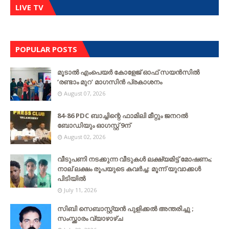
LIVE TV
POPULAR POSTS
മൂടാൽ എംപെയർ കോളേജ് ഓഫ് സയൻസിൽ
‘രണ്ടാം മുറ’ മാഗസിൻ പ്രകാശനം
August 07, 2026
84-86 PDC ബാച്ചിന്റെ ഫാമിലി മീറ്റും ജനറൽ
ബോഡിയും ഓഗസ്റ്റ് 9ന്
August 02, 2026
വീടുപണി നടക്കുന്ന വീടുകൾ ലക്ഷ്യമിട്ട് മോഷണം;
നാല് ലക്ഷം രൂപയുടെ കവർച്ച: മൂന്ന് യുവാക്കൾ
പിടിയിൽ
July 11, 2026
സിബി സെബാസ്റ്റ്യന്‍ പുളിക്കല്‍ അന്തരിച്ചു ;
സംസ്ക്കാരം വ്യാഴാഴ്ച