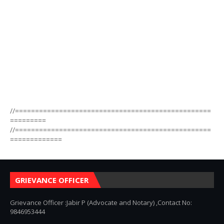
//=================================================
=========
//=================================================
=============
GRIEVANCE OFFICER
Grievance Officer :Jabir P (Advocate and Notary) ,Contact No:
9846953444