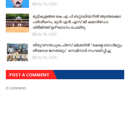
July 29, 2026
മുട്ടികുളങ്ങര കെ.എ.പി ബറ്റാലിയനിൽ ആത്മരക്ഷാ
പരിശീലനം; മുൻ എൻ.എസ്.ജി കമാൻഡോ
ശ്രീജിത്ത് ഉദ്ഘാടനം ചെയ്തു
July 28, 2026
തിരുവനന്തപുരം പ്രസ് ക്ലബിൽ “കേരള ബഡ്ജറ്റും
തീരദേശ ജനതയും” സെമിനാർ സംഘടിപ്പിച്ചു
July 28, 2026
POST A COMMENT
0 Comments