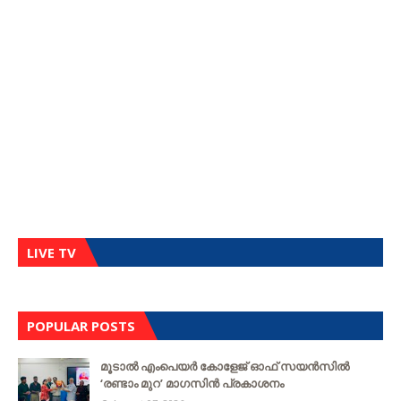
LIVE TV
POPULAR POSTS
മൂടാൽ എംപെയർ കോളേജ് ഓഫ് സയൻസിൽ
‘രണ്ടാം മുറ’ മാഗസിൻ പ്രകാശനം