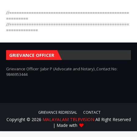
//=================================================
=========
//=================================================
=============
GRIEVANCE OFFICER
Grievance Officer :Jabir P (Advocate and Notary) ,Contact No:
9846953444
GRIEVANCE REDRESSAL
CONTACT
Copyright ©
2026
MALAYALAM TELEVISION
All Right Reserved
| Made with