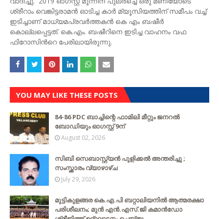
വാദിച്ചു. 2019 ഓഗസ്റ്റ് മൂന്നിന് പുലർച്ചെ ഒരു മണിയോടെ
ശ്രീറാം വെങ്കിട്ടരാമൻ ഓടിച്ച കാർ മ്യൂസിയത്തിന് സമീപം വച്ച്
ഇടിച്ചാണ് മാധ്യമപ്രവർത്തകൻ കെ എം ബഷീർ
കൊല്ലപ്പെട്ടത്. കെ.എം. ബഷീറിനെ ഇടിച്ച വാഹനം വഫ
ഫിറോസിന്‍റെ പേരിലായിരുന്നു.
YOU MAY LIKE THESE POSTS
84-86 PDC ബാച്ചിന്റെ ഫാമിലി മീറ്റും ജനറൽ
ബോഡിയും ഓഗസ്റ്റ് 9ന്
August 02, 2026
സിബി സെബാസ്റ്റ്യന്‍ പുളിക്കല്‍ അന്തരിച്ചു ;
സംസ്ക്കാരം വ്യാഴാഴ്ച
July 29, 2026
മുട്ടികുളങ്ങര കെ.എ.പി ബറ്റാലിയനിൽ ആത്മരക്ഷാ
പരിശീലനം; മുൻ എൻ.എസ്.ജി കമാൻഡോ
ശ്രീജിത്ത് ഉദ്ഘാടനം ചെയ്തു