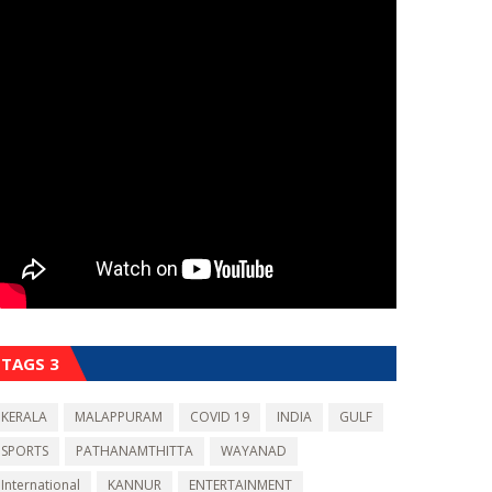
TAGS 3
KERALA
MALAPPURAM
COVID 19
INDIA
GULF
SPORTS
PATHANAMTHITTA
WAYANAD
International
KANNUR
ENTERTAINMENT