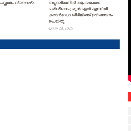
ംസ്ക്കാരം വ്യാഴാഴ്ച
ബറ്റാലിയനിൽ ആത്മരക്ഷാ
പരിശീലനം; മുൻ എൻ.എസ്.ജി
കമാൻഡോ ശ്രീജിത്ത് ഉദ്ഘാടനം
ചെയ്തു
July 28, 2026