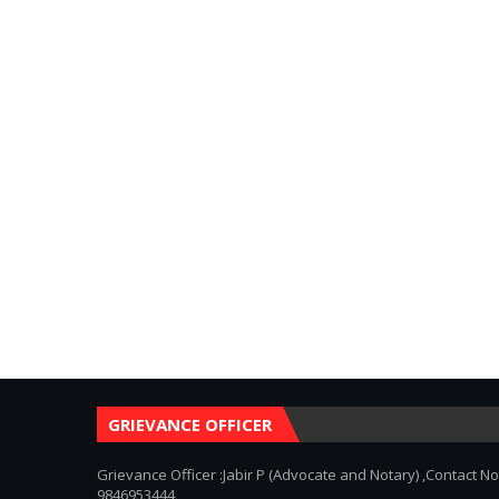
GRIEVANCE OFFICER
Grievance Officer :Jabir P (Advocate and Notary) ,Contact No
9846953444