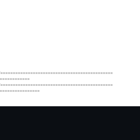
/=============================================
============
/=============================================
================