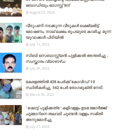
ബോഡിയും ഓഗസ്റ്റ് 9ന്
August 02, 2026
വീടുപണി നടക്കുന്ന വീടുകൾ ലക്ഷ്യമിട്ട്
മോഷണം; നാല് ലക്ഷം രൂപയുടെ കവർച്ച: മൂന്ന്
യുവാക്കൾ പിടിയിൽ
July 11, 2026
സിബി സെബാസ്റ്റ്യന്‍ പുളിക്കല്‍ അന്തരിച്ചു ;
സംസ്ക്കാരം വ്യാഴാഴ്ച
July 29, 2026
കേരളത്തില്‍ 438 പേര്‍ക്ക് കോവിഡ്-19
സ്ഥിരീകരിച്ചു, 562 പേര്‍ രോഗമുക്തി നേടി.
March 30, 2022
' ഷോട്ട് പുളിക്കത്ര ' കളിവള്ളം ഉടമ ജോർജ്ജ്
ചുമ്മാറിനെ തലവടി ചുണ്ടൻ വള്ളം സമിതി
അനുമോദിച്ചു.
July 27, 2026