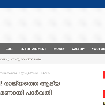
GULF
ENTERTAINMENT
MONEY
GALLERY
YOUTU
രിച്ചു ; സംസ്ക്കാരം വ്യാഴാഴ്ച
ൻസ്ജെൻഡർ പോസ്റ്റ്‌വുമണായി പാർവതി
ി! രാജ്യത്തെ ആദ്യ
വുമണായി പാർവതി