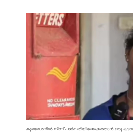
കുമരേശനിൽ നിന്ന് പാർവതിയിലേക്കെത്താൻ ഒരു കടലോള