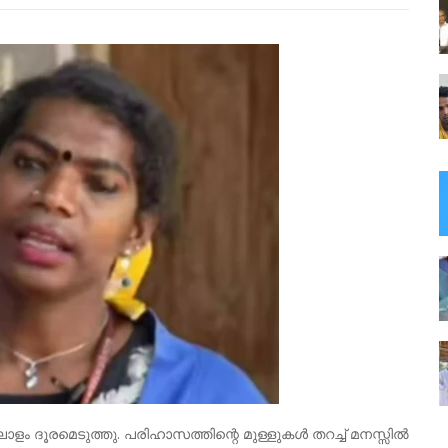
ം ദൂരമെടുത്തു. പരിഹാസത്തിന്റെ മുള്ളുകൾ തറച്ച് മനസ്സിൽ