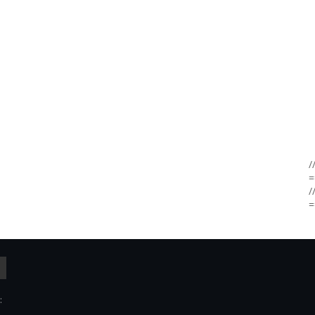
/
=
/
=
: