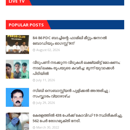
LIVE TV
POPULAR POSTS
84-86 PDC ബാച്ചിന്റെ ഫാമിലി മീറ്റും ജനറൽ
ബോഡിയും ഓഗസ്റ്റ് 9ന്
August 02, 2026
വീടുപണി നടക്കുന്ന വീടുകൾ ലക്ഷ്യമിട്ട് മോഷണം;
നാല് ലക്ഷം രൂപയുടെ കവർച്ച: മൂന്ന് യുവാക്കൾ
പിടിയിൽ
July 11, 2026
സിബി സെബാസ്റ്റ്യന്‍ പുളിക്കല്‍ അന്തരിച്ചു ;
സംസ്ക്കാരം വ്യാഴാഴ്ച
July 29, 2026
കേരളത്തില്‍ 438 പേര്‍ക്ക് കോവിഡ്-19 സ്ഥിരീകരിച്ചു,
562 പേര്‍ രോഗമുക്തി നേടി.
March 30, 2022