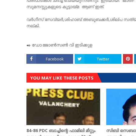
പരിപാടികൾ ചർച്ച ചെയ്യുന്നതിനും ഇടയായി. ജാതി- മത
സുമനസ്സുകളുടെ കൂട്ടായ്മ ആണ് ഇത്.
വർഗീസ് സേവ്യർ,ശിഹാബ് അബൂബക്കർ,ശില്പ സത്യപ്പ
നല്കി.
✒️ ഡോ.ജോൺസൺ വി ഇടിക്കുള
Facebook
Twitter
YOU MAY LIKE THESE POSTS
84-86 PDC ബാച്ചിന്റെ ഫാമിലി മീറ്റും
സിബി സെബാസ്റ്