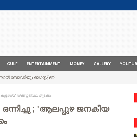
GULF
ENTERTAINMENT
MONEY
GALLERY
YOUTU
ും ജനറൽ ബോഡിയും ഓഗസ്റ്റ് 9ന്
്ടായ്മ' യ്ക്ക് ഉജ്വല തുടക്കം
്നിച്ചു ; 'ആലപ്പുഴ ജനകീയ
കം