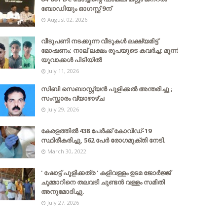
ബോഡിയും ഓഗസ്റ്റ് 9ന്
August 02, 2026
വീടുപണി നടക്കുന്ന വീടുകൾ ലക്ഷ്യമിട്ട്
മോഷണം; നാല് ലക്ഷം രൂപയുടെ കവർച്ച: മൂന്ന്
യുവാക്കൾ പിടിയിൽ
July 11, 2026
സിബി സെബാസ്റ്റ്യന്‍ പുളിക്കല്‍ അന്തരിച്ചു ;
സംസ്ക്കാരം വ്യാഴാഴ്ച
July 29, 2026
കേരളത്തില്‍ 438 പേര്‍ക്ക് കോവിഡ്-19
സ്ഥിരീകരിച്ചു, 562 പേര്‍ രോഗമുക്തി നേടി.
March 30, 2022
' ഷോട്ട് പുളിക്കത്ര ' കളിവള്ളം ഉടമ ജോർജ്ജ്
ചുമ്മാറിനെ തലവടി ചുണ്ടൻ വള്ളം സമിതി
അനുമോദിച്ചു.
July 27, 2026