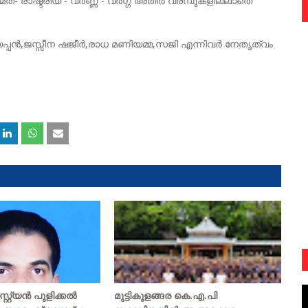
- രാഷ്ട്രീയ - വർണ്ണ - വർഗ്ഗ അതിർ വരമ്പുകളില്ലാതെ
ൻ,ജസ്സീന ഷജീർ,രാധ മണിയമ്മ,സജി എന്നിവര്‍ നേതൃത്വം
റ്യന്‍ പുളിക്കല്‍
മുട്ടികുളങ്ങര കെ.എ.പി