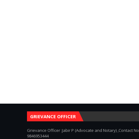
GRIEVANCE OFFICER
Grievance Officer :Jabir P (Advocate and Notary) ,Contact No
9846953444