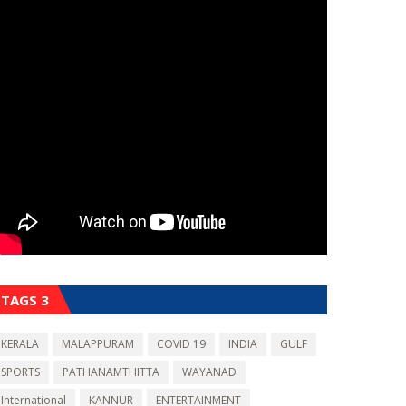
TAGS 3
KERALA
MALAPPURAM
COVID 19
INDIA
GULF
SPORTS
PATHANAMTHITTA
WAYANAD
International
KANNUR
ENTERTAINMENT