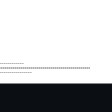
/=============================================
============
/=============================================
================