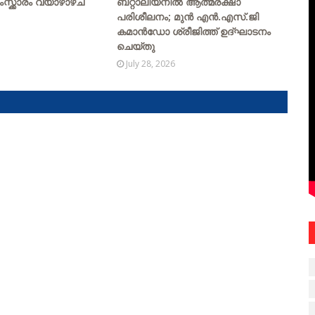
ംസ്ക്കാരം വ്യാഴാഴ്ച
ബറ്റാലിയനിൽ ആത്മരക്ഷാ
പരിശീലനം; മുൻ എൻ.എസ്.ജി
കമാൻഡോ ശ്രീജിത്ത് ഉദ്ഘാടനം
ചെയ്തു
July 28, 2026