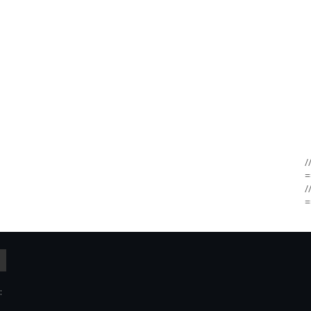
/
=
/
=
: