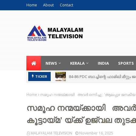
Home
About
Contact
NEWS
KERALA
INDIA
SPORTS
84-86 PDC ബാച്ചിന്റെ ഫാമിലി മീറ്റ
TICKER
Home
സമൂഹ നന്മയ്ക്കായി അവർ ഒന്നിച്ചു ; 'ആലപ്പുഴ ജനകീയ കൂട
സമൂഹ നന്മയ്ക്കായി അവർ ഒന
കൂട്ടായ്മ' യ്ക്ക് ഉജ്വല തുടക്
MALAYALAM TELEVISION
November 16, 2025