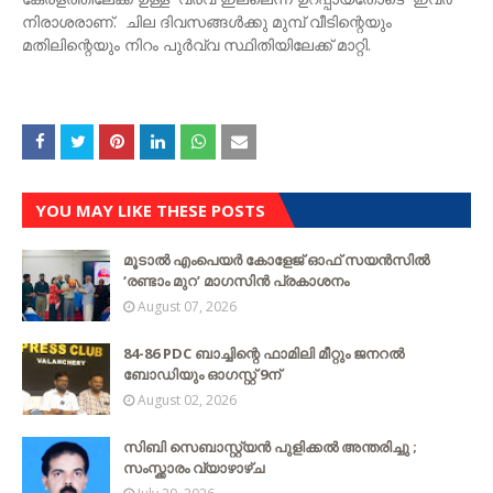
നിരാശരാണ്. ചില ദിവസങ്ങൾക്കു മുമ്പ് വീടിന്റെയും
മതിലിന്റെയും നിറം പുർവ്വ സ്ഥിതിയിലേക്ക് മാറ്റി.
YOU MAY LIKE THESE POSTS
മൂടാൽ എംപെയർ കോളേജ് ഓഫ് സയൻസിൽ
‘രണ്ടാം മുറ’ മാഗസിൻ പ്രകാശനം
August 07, 2026
84-86 PDC ബാച്ചിന്റെ ഫാമിലി മീറ്റും ജനറൽ
ബോഡിയും ഓഗസ്റ്റ് 9ന്
August 02, 2026
സിബി സെബാസ്റ്റ്യന്‍ പുളിക്കല്‍ അന്തരിച്ചു ;
സംസ്ക്കാരം വ്യാഴാഴ്ച