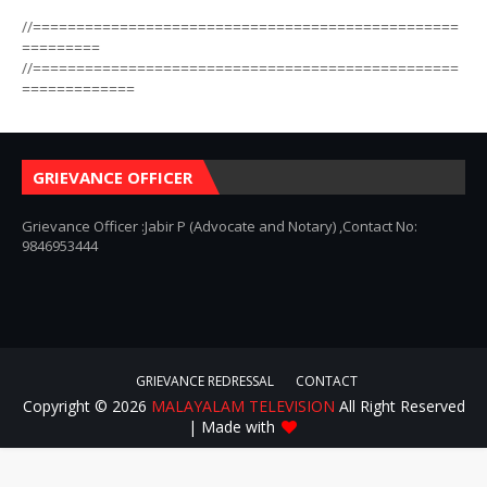
//=================================================
=========
//=================================================
=============
GRIEVANCE OFFICER
Grievance Officer :Jabir P (Advocate and Notary) ,Contact No:
9846953444
GRIEVANCE REDRESSAL
CONTACT
Copyright ©
2026
MALAYALAM TELEVISION
All Right Reserved
| Made with