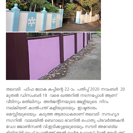
തലവടി: ഫിഫ ലോക കപ്പിന്റെ 22-ാം പതിപ്പ് 2020 നവംബർ 20
മുതൽ ഡിസംബർ 18 വരെ ഖത്തറിൽ നടന്നപ്പോൾ ആണ്
വീടിനും മതിലിനും അർജന്റീനയുടെ ജേഴ്സിയുടെ നിറം
നല്കിയത്. കാൽപന്ത് കളിയുടെയും ഇഷ്ടതാരം
മെസ്സിയുടെയും കടുത്ത ആരാധകരാണ് തലവടി സൗഹൃദ
നഗറിൽ വാലയിൽ ബെറാഖാ ഭവനിൽ പൊതു പ്രവർത്തകൻ
ഡോ ജോൺസൺ വി.ഇടിക്കുളയുടെയും സൗദി അറേബ്യ
മിനിസ്ട്രി ഓഫ് ഹെൽത്ത് അൽ ഖുർമ ഹോസ്പിറ്റൽ നേഴ്സിംങ്ങ്