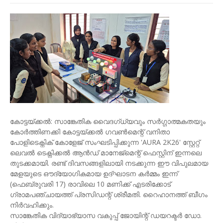
​കോട്ടയ്ക്കൽ: സാങ്കേതിക വൈദഗ്ധ്യവും സർഗ്ഗാത്മകതയും
കോർത്തിണക്കി കോട്ടയ്ക്കൽ ഗവൺമെന്റ് വനിതാ
പോളിടെക്നിക് കോളേജ് സംഘടിപ്പിക്കുന്ന 'AURA 2K26' സ്റ്റേറ്റ്
ലെവൽ ടെക്നിക്കൽ ആൻഡ് മാനേജ്മെന്റ് ഫെസ്റ്റിന് ഇന്നലെ
തുടക്കമായി. രണ്ട് ദിവസങ്ങളിലായി നടക്കുന്ന ഈ വിപുലമായ
മേളയുടെ ഔദ്യോഗികമായ ഉദ്ഘാടന കർമ്മം ഇന്ന്
(ഫെബ്രുവരി 17) രാവിലെ 10 മണിക്ക് എടരിക്കോട്
ഗ്രാമപഞ്ചായത്ത് പ്രസിഡന്റ് ശ്രീമതി. റൈഹാനത്ത് ബീഗം
നിർവഹിക്കും.
​സാങ്കേതിക വിദ്യാഭ്യാസ വകുപ്പ് ജോയിന്റ് ഡയറക്ടർ ഡോ.