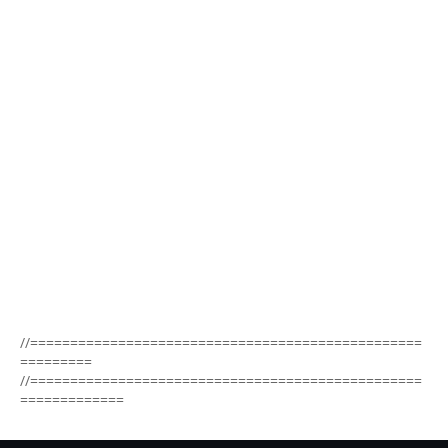
//=================================================
=========
//=================================================
=============