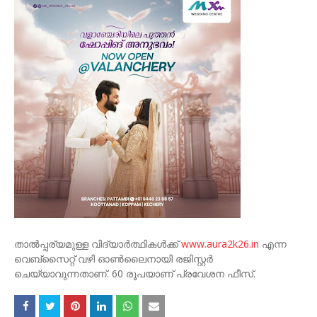
താൽപ്പര്യമുള്ള വിദ്യാർത്ഥികൾക്ക്
www.aura2k26.in
എന്ന
വെബ്സൈറ്റ് വഴി ഓൺലൈനായി രജിസ്റ്റർ
ചെയ്യാവുന്നതാണ്. 60 രൂപയാണ് പ്രവേശന ഫീസ്.