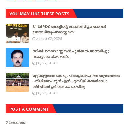
YOU MAY LIKE THESE POSTS
84-86 PDC ബാച്ചിന്റെ ഫാമിലി മീറ്റും ജനറൽ
ബോഡിയും ഓഗസ്റ്റ് 9ന്
August 02, 2026
സിബി സെബാസ്റ്റ്യന്‍ പുളിക്കല്‍ അന്തരിച്ചു ;
സംസ്ക്കാരം വ്യാഴാഴ്ച
July 29, 2026
മുട്ടികുളങ്ങര കെ.എ.പി ബറ്റാലിയനിൽ ആത്മരക്ഷാ
പരിശീലനം; മുൻ എൻ.എസ്.ജി കമാൻഡോ
ശ്രീജിത്ത് ഉദ്ഘാടനം ചെയ്തു
July 28, 2026
POST A COMMENT
0 Comments