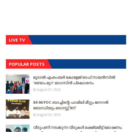
LIVE TV
POPULAR POSTS
മൂടാൽ എംപെയർ കോളേജ് ഓഫ് സയൻസിൽ
‘രണ്ടാം മുറ’ മാഗസിൻ പ്രകാശനം
August 07, 2026
84-86 PDC ബാച്ചിന്റെ ഫാമിലി മീറ്റും ജനറൽ
ബോഡിയും ഓഗസ്റ്റ് 9ന്
August 02, 2026
വീടുപണി നടക്കുന്ന വീടുകൾ ലക്ഷ്യമിട്ട് മോഷണം;