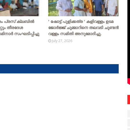
രം പ്രസ് ക്ലബിൽ
' ഷോട്ട് പുളിക്കത്ര ' കളിവള്ളം ഉടമ
റും തീരദേശ
ജോർജ്ജ് ചുമ്മാറിനെ തലവടി ചുണ്ടൻ
നാർ സംഘടിപ്പിച്ചു
വള്ളം സമിതി അനുമോദിച്ചു.
July 27, 2026