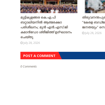
മുട്ടികുളങ്ങര കെ.എ.പി
തിരുവനന്തപു
ബറ്റാലിയനിൽ ആത്മരക്ഷാ
“കേരള ബഡ്ജറ്
പരിശീലനം; മുൻ എൻ.എസ്.ജി
ജനതയും” സെമി
കമാൻഡോ ശ്രീജിത്ത് ഉദ്ഘാടനം
July 28, 2026
ചെയ്തു
July 28, 2026
POST A COMMENT
0 Comments