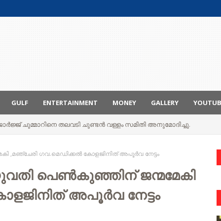
GULF
ENTERTAINMENT
MONEY
GALLERY
YOUTU
മ ജോർജ്ജ് ചുമ്മാറിനെ തലവടി ചുണ്ടൻ വള്ളം സമിതി അനുമോദിച്ചു.
ി ,മഞ്ചേരി ഗവ.മെഡിക്കല്‍ കോളജിനിത് അപൂര്‍വ നേട്ടം
വതി പെണ്‍കുഞ്ഞിന് ജന്മമേകി
ോളജിനിത് അപൂര്‍വ നേട്ടം