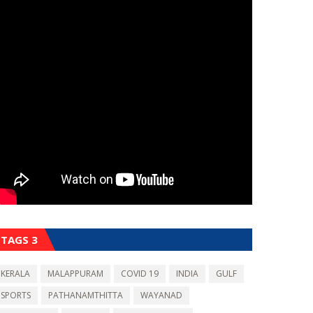
TAGS 3
KERALA
MALAPPURAM
COVID 19
INDIA
GULF
SPORTS
PATHANAMTHITTA
WAYANAD