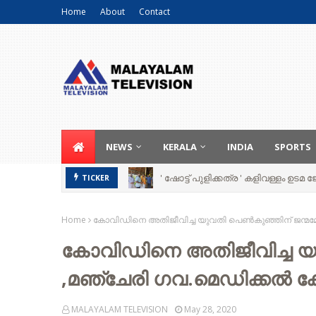
Home
About
Contact
NEWS
KERALA
INDIA
SPORTS
' ഷോട്ട് പുളിക്കത്ര ' കളിവള്ളം ഉട
TICKER
Home
കോവിഡിനെ അതിജീവിച്ച യുവതി പെണ്‍കുഞ്ഞിന് ജന്മമേക
കോവിഡിനെ അതിജീവിച്ച യു
,മഞ്ചേരി ഗവ.മെഡിക്കല്‍ ക
MALAYALAM TELEVISION
May 28, 2020