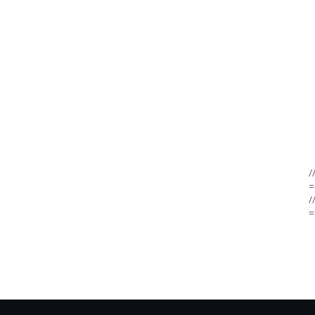
/
=
/
=