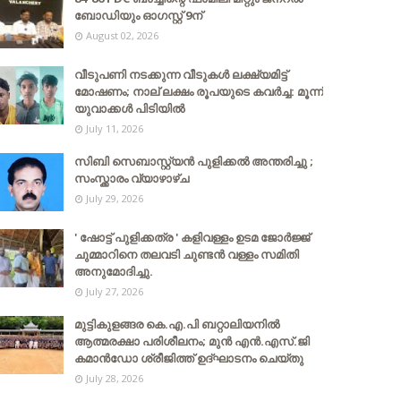
ബോഡിയും ഓഗസ്റ്റ് 9ന്
August 02, 2026
വീടുപണി നടക്കുന്ന വീടുകൾ ലക്ഷ്യമിട്ട്
മോഷണം; നാല് ലക്ഷം രൂപയുടെ കവർച്ച: മൂന്ന്
യുവാക്കൾ പിടിയിൽ
July 11, 2026
സിബി സെബാസ്റ്റ്യന്‍ പുളിക്കല്‍ അന്തരിച്ചു ;
സംസ്ക്കാരം വ്യാഴാഴ്ച
July 29, 2026
' ഷോട്ട് പുളിക്കത്ര ' കളിവള്ളം ഉടമ ജോർജ്ജ്
ചുമ്മാറിനെ തലവടി ചുണ്ടൻ വള്ളം സമിതി
അനുമോദിച്ചു.
July 27, 2026
മുട്ടികുളങ്ങര കെ.എ.പി ബറ്റാലിയനിൽ
ആത്മരക്ഷാ പരിശീലനം; മുൻ എൻ.എസ്.ജി
കമാൻഡോ ശ്രീജിത്ത് ഉദ്ഘാടനം ചെയ്തു
July 28, 2026