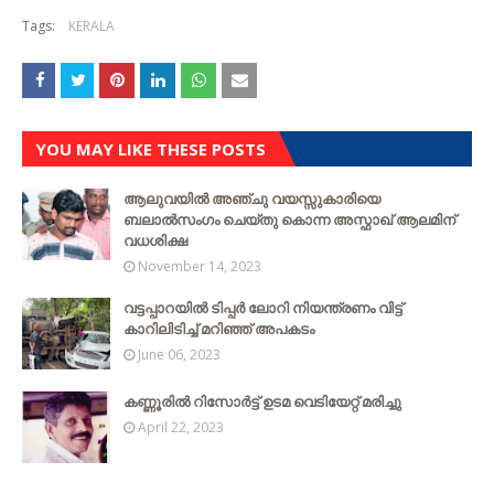
Tags:
KERALA
YOU MAY LIKE THESE POSTS
ആലുവയിൽ അഞ്ചു വയസ്സുകാരിയെ
ബലാൽസംഗം ചെയ്‌തു കൊന്ന അസ്ഫാഖ് ആലമിന്
വധശിക്ഷ
November 14, 2023
വട്ടപ്പാറയില്‍ ടിപ്പര്‍ ലോറി നിയന്ത്രണം വിട്ട്
കാറിലിടിച്ച് മറിഞ്ഞ് അപകടം
June 06, 2023
കണ്ണൂരിൽ റിസോർട്ട് ഉടമ വെടിയേറ്റ് മരിച്ചു
April 22, 2023