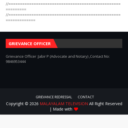
//=================================================
=========
//=================================================
=============
GRIEVANCE OFFICER
Grievance Officer :Jabir P (Advocate and Notary) ,Contact No:
9846953444
GRIEVANCE REDRESSAL
CONTACT
Copyright ©
2026
MALAYALAM TELEVISION
All Right Reserved
| Made with