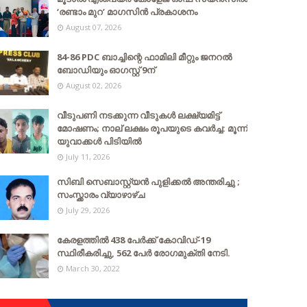
‘രണ്ടാം മുറ’ മാഗസിൻ പ്രകാശനം
August 07, 2026
84-86 PDC ബാച്ചിന്റെ ഫാമിലി മീറ്റും ജനറൽ
ബോഡിയും ഓഗസ്റ്റ് 9ന്
August 02, 2026
വീടുപണി നടക്കുന്ന വീടുകൾ ലക്ഷ്യമിട്ട്
മോഷണം; നാല് ലക്ഷം രൂപയുടെ കവർച്ച: മൂന്ന്
യുവാക്കൾ പിടിയിൽ
July 11, 2026
സിബി സെബാസ്റ്റ്യന്‍ പുളിക്കല്‍ അന്തരിച്ചു ;
സംസ്ക്കാരം വ്യാഴാഴ്ച
July 29, 2026
കേരളത്തില്‍ 438 പേര്‍ക്ക് കോവിഡ്-19
സ്ഥിരീകരിച്ചു, 562 പേര്‍ രോഗമുക്തി നേടി.
March 30, 2022