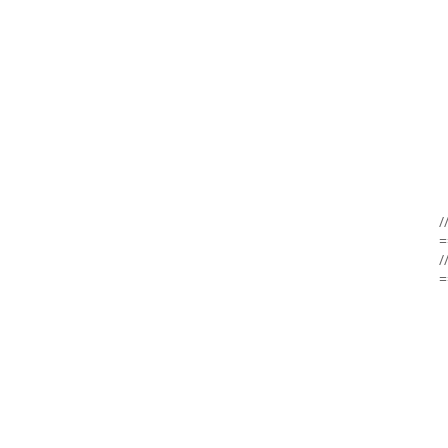
/
=
/
=