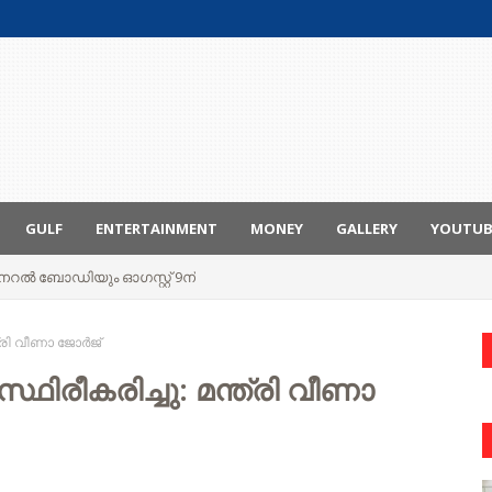
GULF
ENTERTAINMENT
MONEY
GALLERY
YOUTU
ും ജനറൽ ബോഡിയും ഓഗസ്റ്റ് 9ന്
്ത്രി വീണാ ജോർജ്
്ഥിരീകരിച്ചു: മന്ത്രി വീണാ