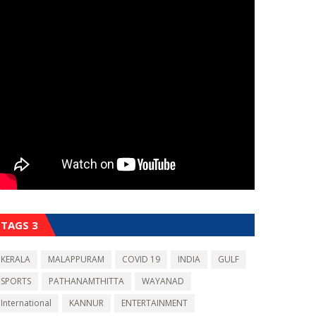
TAGS 3
KERALA
MALAPPURAM
COVID 19
INDIA
GULF
SPORTS
PATHANAMTHITTA
WAYANAD
International
KANNUR
ENTERTAINMENT