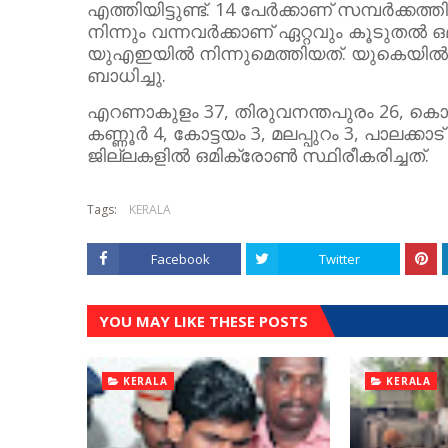
എത്തിയിട്ടുണ്ട്. 14 പേർക്കാണ് സമ്പർക്ക
നിന്നും വന്നവർക്കാണ് ഏറ്റവും കൂടുതൽ ഒ
യുഎഇയിൽ നിന്നുമെത്തിയത്. യുകെയിൽ ന
ബാധിച്ചു.
എറണാകുളം 37, തിരുവനന്തപുരം 26, കൊല്ല
കണ്ണൂർ 4, കോട്ടയം 3, മലപ്പുറം 3, പാലക്കാ
ജില്ലകളിൽ ഒമിക്രോൺ സ്ഥിരീകരിച്ചത്.
Tags:
KERALA
Facebook
Twitter
YOU MAY LIKE THESE POSTS
KERALA
KERALA