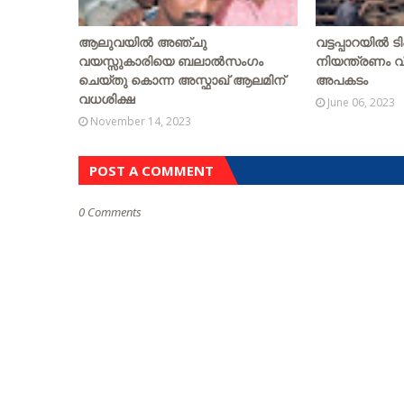
ആലുവയിൽ അഞ്ചു
വട്ടപ്പാറയില്‍ ടി
വയസ്സുകാരിയെ ബലാൽസംഗം
നിയന്ത്രണം വിട്
ചെയ്‌തു കൊന്ന അസ്ഫാഖ് ആലമിന്
അപകടം
വധശിക്ഷ
June 06, 2023
November 14, 2023
POST A COMMENT
0 Comments