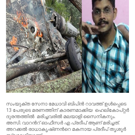
സംയുക്ത സേനാ മേധാവി ബിപിൻ റാവത്ത് ഉൾപ്പെടെ
13 പേരുടെ മരണത്തിന് കാരണമാക്കിയ ഹെലികോപ്റ്റർ
ദുരന്തത്തിൽ മരിച്ചവരിൽ മലയാളി സൈനികനും.
അസി. വാറന്‍റ് ഓഫീസർ എ പ്രദീപ് ആണ് മരിച്ചത്.
അറക്കൽ രാധാകൃഷ്‌ണന്‍റെ മകനായ പ്രദീപ് തൃശൂർ