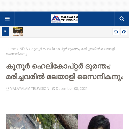
84-86 PDC ബാച്ചിന്റെ ഫാമിലി മീറ്റും ജനറൽ ബോഡിയും ഓഗസ്റ്റ്
Home
9ന്
INDIA
കൂനൂർ ഹെലികോപ്റ്റർ ദുരന്തം; മരിച്ചവരിൽ മലയാളി
സൈനികനും
കൂനൂർ ഹെലികോപ്റ്റർ ദുരന്തം;
മരിച്ചവരിൽ മലയാളി സൈനികനും
MALAYALAM TELEVISION
December 08, 2021