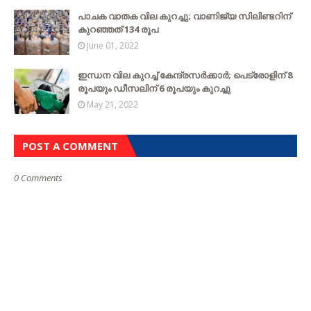
പാചക വാതക വില കുറച്ചു; വാണിജ്യ സിലിണ്ടറിന്
കുറഞ്ഞത് 134 രൂപ
June 01, 2022
ഇന്ധന വില കുറച്ച് കേന്ദ്രസർക്കാർ; പെട്രോളിന് 8
രൂപയും ഡീസലിന് 6 രൂപയും കുറച്ചു
May 21, 2022
POST A COMMENT
0 Comments