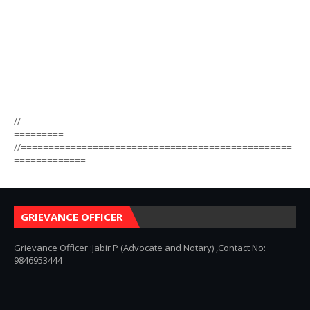
//=================================================
=========
//=================================================
=============
GRIEVANCE OFFICER
Grievance Officer :Jabir P (Advocate and Notary) ,Contact No:
9846953444