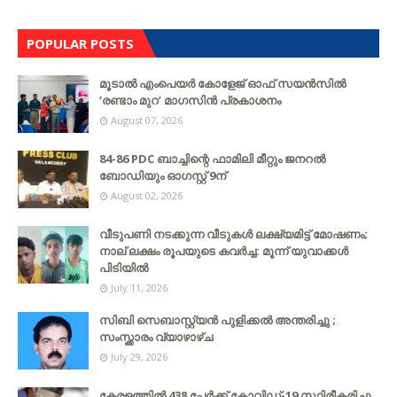
POPULAR POSTS
മൂടാൽ എംപെയർ കോളേജ് ഓഫ് സയൻസിൽ
‘രണ്ടാം മുറ’ മാഗസിൻ പ്രകാശനം
August 07, 2026
84-86 PDC ബാച്ചിന്റെ ഫാമിലി മീറ്റും ജനറൽ
ബോഡിയും ഓഗസ്റ്റ് 9ന്
August 02, 2026
വീടുപണി നടക്കുന്ന വീടുകൾ ലക്ഷ്യമിട്ട് മോഷണം;
നാല് ലക്ഷം രൂപയുടെ കവർച്ച: മൂന്ന് യുവാക്കൾ
പിടിയിൽ
July 11, 2026
സിബി സെബാസ്റ്റ്യന്‍ പുളിക്കല്‍ അന്തരിച്ചു ;
സംസ്ക്കാരം വ്യാഴാഴ്ച
July 29, 2026
കേരളത്തില്‍ 438 പേര്‍ക്ക് കോവിഡ്-19 സ്ഥിരീകരിച്ചു,