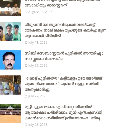
ബോഡിയും ഓഗസ്റ്റ് 9ന്
August 02, 2026
വീടുപണി നടക്കുന്ന വീടുകൾ ലക്ഷ്യമിട്ട്
മോഷണം; നാല് ലക്ഷം രൂപയുടെ കവർച്ച: മൂന്ന്
യുവാക്കൾ പിടിയിൽ
July 11, 2026
സിബി സെബാസ്റ്റ്യന്‍ പുളിക്കല്‍ അന്തരിച്ചു ;
സംസ്ക്കാരം വ്യാഴാഴ്ച
July 29, 2026
' ഷോട്ട് പുളിക്കത്ര ' കളിവള്ളം ഉടമ ജോർജ്ജ്
ചുമ്മാറിനെ തലവടി ചുണ്ടൻ വള്ളം സമിതി
അനുമോദിച്ചു.
July 27, 2026
മുട്ടികുളങ്ങര കെ.എ.പി ബറ്റാലിയനിൽ
ആത്മരക്ഷാ പരിശീലനം; മുൻ എൻ.എസ്.ജി
കമാൻഡോ ശ്രീജിത്ത് ഉദ്ഘാടനം ചെയ്തു
July 28, 2026