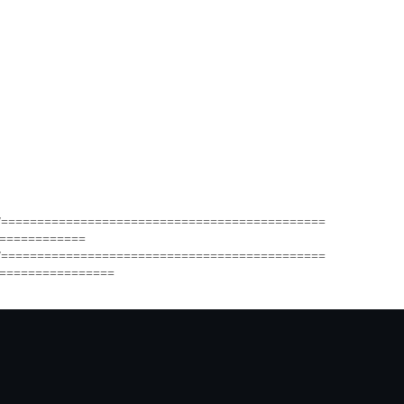
/=============================================
============
/=============================================
================