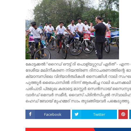
കോട്ടക്കൽ:"റൈഡ് ഔട്ട്‌ ദി പൊള്യൂറ്റഡ് ഏർത്"- എന്
ദേശീയ മലിനീകരണ നിയന്ത്രണ ദിനാചരണത്തിന്റെ
ക്യാമ്പസിലെ വിദ്യാർത്ഥികൾ സൈക്കിൾ റാലി സംഘടിപ്പ
പുത്തൂർ ബൈപാസിൽ നിന്ന് ആരംഭിച്ച റാലി ചെനക്കലി
പരിപാടി പ്രമുഖ കരാട്ടെ മാസ്റ്റർ സെൻസായ് സൈനുദ
വാർഡ് മെമ്പർ സമീർ, വൈസ് പ്രിൻസിപ്പൽ സ്വാലിഹ് ദാ
ഹെഡ് ബോയ് മുഹമ്മദ്‌ സാം തുടങ്ങിയവർ പങ്കെടുത്തു.
Facebook
Twitter