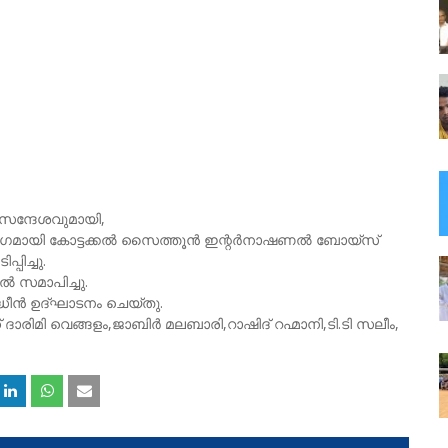
ന സന്ദേശവുമായി,
 ഭാഗമായി കോട്ടക്കൽ സൈത്തൂൻ ഇന്റർനാഷണൽ ബോയ്സ്
ിച്ചു.
ൽ സമാപിച്ചു.
്ധീൻ ഉദ്ഘാടനം ചെയ്തു.
രിമി വെങ്ങളം,ജാബിർ മലബാരി,റാഷിദ്‌ റഹ്മാനി,ടി.ടി സലീം,