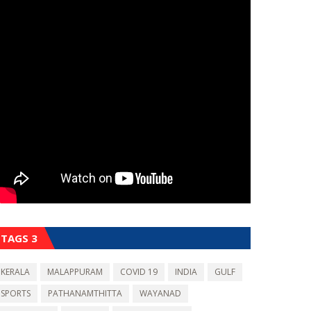
TAGS 3
KERALA
MALAPPURAM
COVID 19
INDIA
GULF
SPORTS
PATHANAMTHITTA
WAYANAD