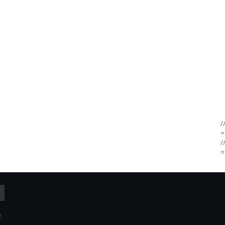
/
=
/
=
: