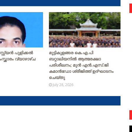
റ്യന്‍ പുളിക്കല്‍
മുട്ടികുളങ്ങര കെ.എ.പി
ംസ്ക്കാരം വ്യാഴാഴ്ച
ബറ്റാലിയനിൽ ആത്മരക്ഷാ
പരിശീലനം; മുൻ എൻ.എസ്.ജി
കമാൻഡോ ശ്രീജിത്ത് ഉദ്ഘാടനം
ചെയ്തു
July 28, 2026