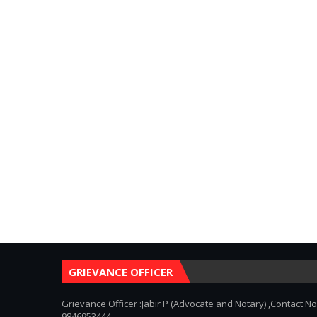
GRIEVANCE OFFICER
Grievance Officer :Jabir P (Advocate and Notary) ,Contact No
9846953444