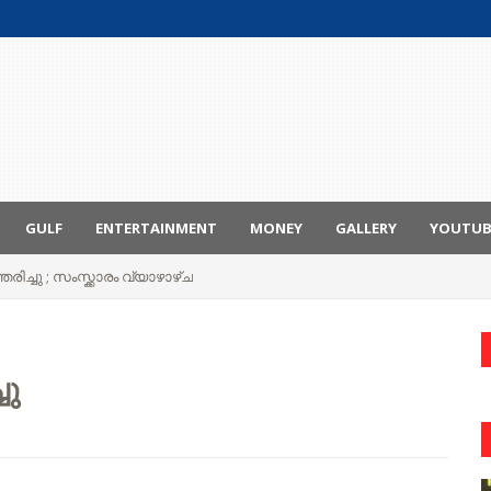
GULF
ENTERTAINMENT
MONEY
GALLERY
YOUTU
രിച്ചു ; സംസ്ക്കാരം വ്യാഴാഴ്ച
ചു