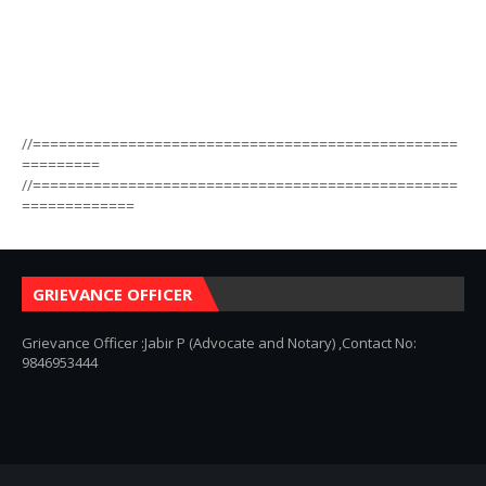
//=================================================
=========
//=================================================
=============
GRIEVANCE OFFICER
Grievance Officer :Jabir P (Advocate and Notary) ,Contact No:
9846953444