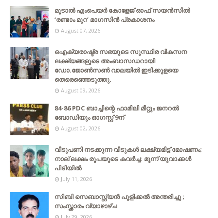
മൂടാൽ എംപെയർ കോളേജ് ഓഫ് സയൻസിൽ
‘രണ്ടാം മുറ’ മാഗസിൻ പ്രകാശനം
August 07, 2026
ഐക്യരാഷ്ട്ര സഭയുടെ സുസ്ഥിര വികസന
ലക്ഷ്യങ്ങളുടെ അംബാസഡറായി
ഡോ.ജോൺസൺ വാലയിൽ ഇടിക്കുളയെ
തെരെഞ്ഞെടുത്തു.
August 09, 2026
84-86 PDC ബാച്ചിന്റെ ഫാമിലി മീറ്റും ജനറൽ
ബോഡിയും ഓഗസ്റ്റ് 9ന്
August 02, 2026
വീടുപണി നടക്കുന്ന വീടുകൾ ലക്ഷ്യമിട്ട് മോഷണം;
നാല് ലക്ഷം രൂപയുടെ കവർച്ച: മൂന്ന് യുവാക്കൾ
പിടിയിൽ
July 11, 2026
സിബി സെബാസ്റ്റ്യന്‍ പുളിക്കല്‍ അന്തരിച്ചു ;
സംസ്ക്കാരം വ്യാഴാഴ്ച
July 29, 2026