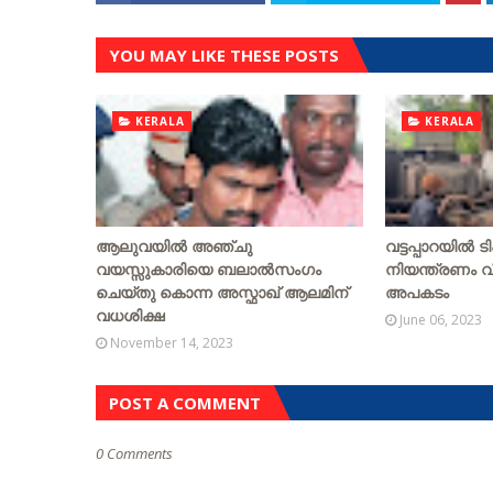
YOU MAY LIKE THESE POSTS
KERALA
KERALA
ആലുവയിൽ അഞ്ചു
വട്ടപ്പാറയില്‍ ടി
വയസ്സുകാരിയെ ബലാൽസംഗം
നിയന്ത്രണം വിട്
ചെയ്‌തു കൊന്ന അസ്ഫാഖ് ആലമിന്
അപകടം
വധശിക്ഷ
June 06, 2023
November 14, 2023
POST A COMMENT
0 Comments