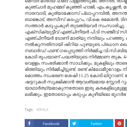
മെമ്പര്‍ മാരായ ഹമീദ് പള്ളത്തടുക്ക, അനിത, രാഷ്ട
കുഞ്ചാര്‍ മുഹമ്മദ് കുഞ്ഞി ഹാജി, എം.കൃഷ്ണന്‍, 
നാരമ്പാടി, കുര്യാക്കോസ് പ്ലാപ്പറമ്പില്‍, അനന്
ബാങ്കോട്, അസീസ് കടപ്പുറം, വി.കെ രമേശന്‍, ടിമ്പര
സത്താര്‍ കടുപ്പംകുഴി തുടങ്ങിയവര്‍ സംസാരിച്ച
എക്‌സിക്യുട്ടീവ് എഞ്ചിനീയര്‍ പി.ടി സഞ്ജീവ് 
എഞ്ചിനീയര്‍ ടോണി മാത്യു നന്ദിയും പറഞ്ഞു
നല്‍കുന്നതിനായി ഷിറിയ പുഴയുടെ പ്രധാന കൈവഴ
നബാര്‍ഡ് ഫണ്ട് ഗപ്പെടുത്തി നിര്‍മ്മിച്ച വി.സി.
കോടി രൂപയാണ് പദ്ധതിയുടെ നിര്‍മ്മാണ തുക. 44.55 നീ
വെള്ളം സംഭരിക്കാന്‍ സാധിക്കും. മുകളിലും
ഭിത്തിയും നിര്‍മ്മിച്ചിട്ടുണ്ട്. രണ്ട് കിലോമീറ്ററ
മൊത്തം സംഭരണ ശേഷി 11.25 കോടി ലിറ്ററാണ്.
ഷട്ടറുകള്‍ സൂക്ഷിക്കാന്‍ ആവശ്യമായ സ്റ്റോര്‍ റൂം പ
യാഥാര്‍ത്ഥ്യമാകുന്നതോടെ ഇരു കരകളിലുമുള്
ലഭിക്കും. ഇതോടൊപ്പം കടുപ്പം കുഴിയിലെ ഭൂഗര്
Tags:
KERALA
Facebook
Twitter