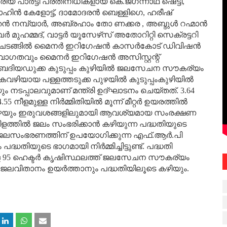
്രീയ പാര്‍ട്ടി പ്രതിനിധികളായ കെ.ജഗന്നാഥ ഷെട്ടി,
മാഹിന്‍ കേളോട്ട്, ദാമോദരന്‍ ബെള്ളിഗെ, ഹരീഷ്
തന്‍ നമ്പ്യാര്‍, അബ്രഹാം തോ ണക്കര , അബ്ദുള്‍ റഹ്മാന്‍
്‍ മുഹമ്മദ്, വാട്ടര്‍ യൂസേഴ്‌സ് അതോറിറ്റി സെക്രട്ടറി
ു. ചടങ്ങില്‍ മൈനര്‍ ഇറിഗേഷന്‍ കാസര്‍കോട് ഡിവിഷന്‍
സ്വാഗതവും മൈനര്‍ ഇറിഗേഷന്‍ അസിസ്റ്റന്റ്
. ബദിയഡുക്ക കുടുപ്പം കുഴിയില്‍ ജലസേചന സൗകര്യം
ിയായ പള്ളത്തടുക്ക പുഴയില്‍ കുടുപ്പംകുഴിയില്‍
ബിയും നടപ്പാലവുമാണ് മന്ത്രി ഉദ്ഘാടനം ചെയ്തത്. 3.64
ളമുള്ള നിര്‍മ്മിതിയില്‍ മൂന്ന് മീറ്റര്‍ ഉയരത്തില്‍
 താഴെയും ഇരുവശങ്ങളിലുമായി ആവശ്യമായ സംരക്ഷണ
ോളം നീളത്തില്‍ ജലം സംഭരിക്കാന്‍ കഴിയുന്ന പദ്ധതിയുടെ
 ജലസംഭരണത്തിന് ഉപയോഗിക്കുന്ന എഫ്.ആര്‍.പി
ദ്ധതിയുടെ ഭാഗമായി നിര്‍മ്മിച്ചിട്ടുണ്ട്. പദ്ധതി
ള 95 ഹെക്ടര്‍ കൃഷിസ്ഥലത്ത് ജലസേചന സൗകര്യം
‍ഭ ജലവിതാനം ഉയര്‍ത്താനും പദ്ധതിയിലൂടെ കഴിയും.