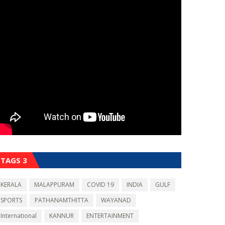
TAGS 3
KERALA
MALAPPURAM
COVID 19
INDIA
GULF
SPORTS
PATHANAMTHITTA
WAYANAD
International
KANNUR
ENTERTAINMENT