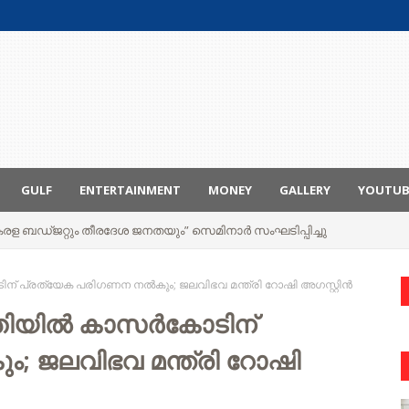
GULF
ENTERTAINMENT
MONEY
GALLERY
YOUTU
രള ബഡ്ജറ്റും തീരദേശ ജനതയും” സെമിനാർ സംഘടിപ്പിച്ചു
ന് പ്രത്യേക പരിഗണന നല്‍കും; ജലവിഭവ മന്ത്രി റോഷി അഗസ്റ്റിന്‍
ിയില്‍ കാസര്‍കോടിന്
; ജലവിഭവ മന്ത്രി റോഷി