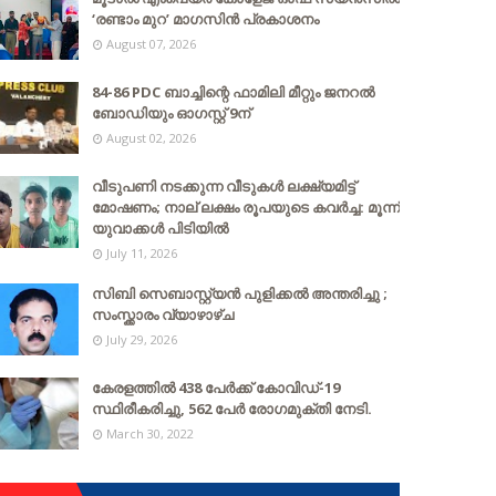
‘രണ്ടാം മുറ’ മാഗസിൻ പ്രകാശനം
August 07, 2026
84-86 PDC ബാച്ചിന്റെ ഫാമിലി മീറ്റും ജനറൽ
ബോഡിയും ഓഗസ്റ്റ് 9ന്
August 02, 2026
വീടുപണി നടക്കുന്ന വീടുകൾ ലക്ഷ്യമിട്ട്
മോഷണം; നാല് ലക്ഷം രൂപയുടെ കവർച്ച: മൂന്ന്
യുവാക്കൾ പിടിയിൽ
July 11, 2026
സിബി സെബാസ്റ്റ്യന്‍ പുളിക്കല്‍ അന്തരിച്ചു ;
സംസ്ക്കാരം വ്യാഴാഴ്ച
July 29, 2026
കേരളത്തില്‍ 438 പേര്‍ക്ക് കോവിഡ്-19
സ്ഥിരീകരിച്ചു, 562 പേര്‍ രോഗമുക്തി നേടി.
March 30, 2022