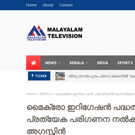
Home
About
Contact
NEWS
KERALA
INDIA
SPORTS
തിരുവനന്തപുരം പ്രസ് ക്ലബിൽ “കേ
TICKER
Home
KERALA
മൈക്രോ ഇറിഗേഷന്‍ പദ്ധതിയില്‍ കാസര്‍കോടി
മൈക്രോ ഇറിഗേഷന്‍ പദ്ധത
പ്രത്യേക പരിഗണന നല്‍കും
അഗസ്റ്റിന്‍