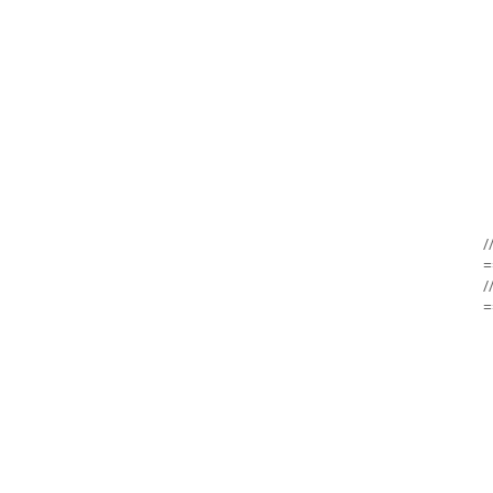
/
=
/
=