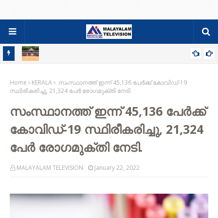
്യാഴാഴ്ച
മുട്ടികുളങ്ങര കെ.എ.പി ബറ്റാലിയനിൽ ആത്മരക്ഷാ പരിശീലനം;
Home
മുൻ എൻ.എസ്.ജി കമാൻഡോ ശ്രീജിത്ത് ഉദ്ഘാടനം ചെയ്തു
KERALA
സംസ്ഥാനത്ത് ഇന്ന് 45,136 പേര്‍ക്ക് കോവിഡ്-19
സ്ഥിരീകരിച്ചു, 21,324 പേര്‍ രോഗമുക്തി നേടി.
സംസ്ഥാനത്ത് ഇന്ന് 45,136 പേര്‍ക്ക്
കോവിഡ്-19 സ്ഥിരീകരിച്ചു, 21,324
പേര്‍ രോഗമുക്തി നേടി.
MALAYALAM TELEVISION
January 22, 2022