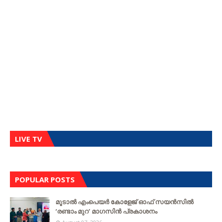
LIVE TV
POPULAR POSTS
മൂടാൽ എംപെയർ കോളേജ് ഓഫ് സയൻസിൽ
‘രണ്ടാം മുറ’ മാഗസിൻ പ്രകാശനം