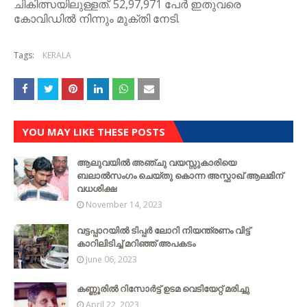
ചികിത്സയിലുള്ളത്. 52,97,971 പേര്‍ ഇതുവരെ
കോവിഡില്‍ നിന്നും മുക്തി നേടി.
Tags:
KERALA
YOU MAY LIKE THESE POSTS
ആലുവയിൽ അഞ്ചു വയസ്സുകാരിയെ
ബലാൽസംഗം ചെയ്‌തു കൊന്ന അസ്ഫാഖ് ആലമിന്
വധശിക്ഷ
November 14, 2023
വട്ടപ്പാറയില്‍ ടിപ്പര്‍ ലോറി നിയന്ത്രണം വിട്ട്
കാറിലിടിച്ച് മറിഞ്ഞ് അപകടം
June 06, 2023
കണ്ണൂരിൽ റിസോർട്ട് ഉടമ വെടിയേറ്റ് മരിച്ചു
April 22, 2023