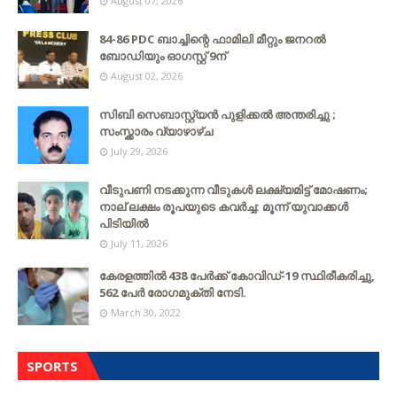
August 07, 2026
84-86 PDC ബാച്ചിന്റെ ഫാമിലി മീറ്റും ജനറൽ
ബോഡിയും ഓഗസ്റ്റ് 9ന്
August 02, 2026
സിബി സെബാസ്റ്റ്യന്‍ പുളിക്കല്‍ അന്തരിച്ചു ;
സംസ്ക്കാരം വ്യാഴാഴ്ച
July 29, 2026
വീടുപണി നടക്കുന്ന വീടുകൾ ലക്ഷ്യമിട്ട് മോഷണം;
നാല് ലക്ഷം രൂപയുടെ കവർച്ച: മൂന്ന് യുവാക്കൾ
പിടിയിൽ
July 11, 2026
കേരളത്തില്‍ 438 പേര്‍ക്ക് കോവിഡ്-19 സ്ഥിരീകരിച്ചു,
562 പേര്‍ രോഗമുക്തി നേടി.
March 30, 2022
SPORTS