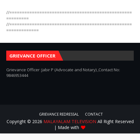
//=================================================
=========
//=================================================
=============
GRIEVANCE OFFICER
Grievance Officer :Jabir P (Advocate and Notary) ,Contact No:
9846953444
GRIEVANCE REDRESSAL
CONTACT
Copyright ©
2026
MALAYALAM TELEVISION
All Right Reserved
| Made with