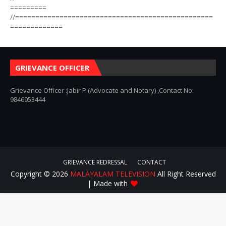
=========
//=================================================
=============
GRIEVANCE OFFICER
Grievance Officer :Jabir P (Advocate and Notary) ,Contact No:
9846953444
GRIEVANCE REDRESSAL
CONTACT
Copyright ©
2026
MALAYALAM TELEVISION
All Right Reserved
| Made with