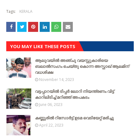
Tags:
KERALA
YOU MAY LIKE THESE POSTS
ആലുവയിൽ അഞ്ചു വയസ്സുകാരിയെ
ബലാൽസംഗം ചെയ്‌തു കൊന്ന അസ്ഫാഖ് ആലമിന്
വധശിക്ഷ
November 14, 2023
വട്ടപ്പാറയില്‍ ടിപ്പര്‍ ലോറി നിയന്ത്രണം വിട്ട്
കാറിലിടിച്ച് മറിഞ്ഞ് അപകടം
June 06, 2023
കണ്ണൂരിൽ റിസോർട്ട് ഉടമ വെടിയേറ്റ് മരിച്ചു
April 22, 2023