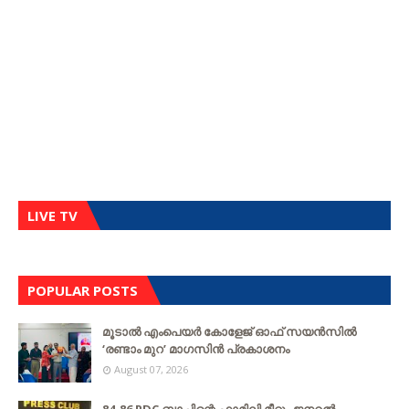
LIVE TV
POPULAR POSTS
മൂടാൽ എംപെയർ കോളേജ് ഓഫ് സയൻസിൽ
‘രണ്ടാം മുറ’ മാഗസിൻ പ്രകാശനം
August 07, 2026