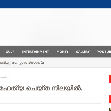
GULF
ENTERTAINMENT
MONEY
GALLERY
YOUTU
രിച്ചു ; സംസ്ക്കാരം വ്യാഴാഴ്ച
ിലയിൽ.
ത്മഹത്യ ചെയ്ത നിലയിൽ.