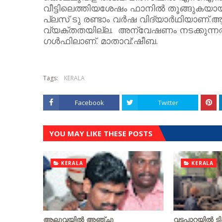
വീട്ടിലെത്തിയശേഷം ഫാനിൽ തൂങ്ങുകയായി
പ്ലസ് ടു രണ്ടാം വർഷ വിദ്യാർഥിയാണ്.ആ
വ്യക്തതയില്ല. അന്വേഷണം നടക്കുന്ന
ഗൾഫിലാണ്. മാതാവ്:ഷീബ.
Tags:
KERALA
Facebook
Twitter
YOU MAY LIKE THESE POSTS
KERALA
KERALA
ആലുവയിൽ അഞ്ചു
വട്ടപ്പാറയില്‍ ടി