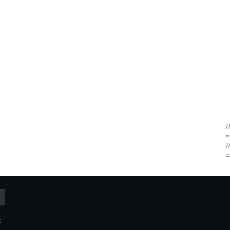
/
=
/
=
: