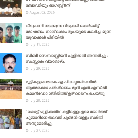
ബോഡിയും ഓഗസ്റ്റ് 9ന്
August 02, 2026
വീടുപണി നടക്കുന്ന വീടുകൾ ലക്ഷ്യമിട്ട്
മോഷണം; നാല് ലക്ഷം രൂപയുടെ കവർച്ച: മൂന്ന്
യുവാക്കൾ പിടിയിൽ
July 11, 2026
സിബി സെബാസ്റ്റ്യന്‍ പുളിക്കല്‍ അന്തരിച്ചു ;
സംസ്ക്കാരം വ്യാഴാഴ്ച
July 29, 2026
മുട്ടികുളങ്ങര കെ.എ.പി ബറ്റാലിയനിൽ
ആത്മരക്ഷാ പരിശീലനം; മുൻ എൻ.എസ്.ജി
കമാൻഡോ ശ്രീജിത്ത് ഉദ്ഘാടനം ചെയ്തു
July 28, 2026
' ഷോട്ട് പുളിക്കത്ര ' കളിവള്ളം ഉടമ ജോർജ്ജ്
ചുമ്മാറിനെ തലവടി ചുണ്ടൻ വള്ളം സമിതി
അനുമോദിച്ചു.
July 27, 2026