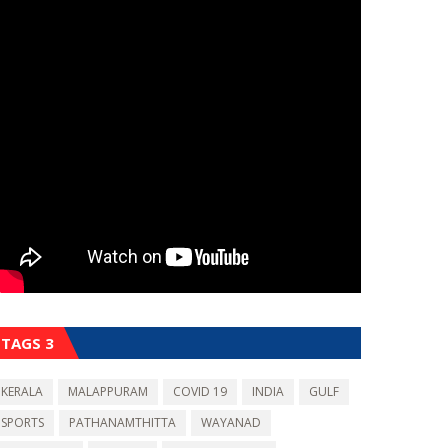
TAGS 3
KERALA
MALAPPURAM
COVID 19
INDIA
GULF
SPORTS
PATHANAMTHITTA
WAYANAD