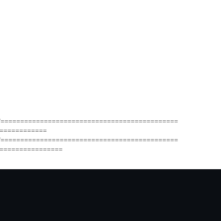
/=============================================
============
/=============================================
================