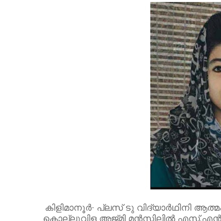
കിളിമാനൂർ∙ പ്ലസ് ടു വിദ്യാർഥിനി ആത്
കൊല്ലുവിള അജ്മി മൻസിലിൽ എസ്.എൻ.അൽഫ