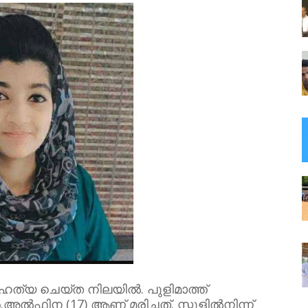
മഹത്യ ചെയ്ത നിലയിൽ. പുളിമാത്ത്
ിന (17) ആണ് മരിച്ചത്. സ്കൂളിൽനിന്ന്