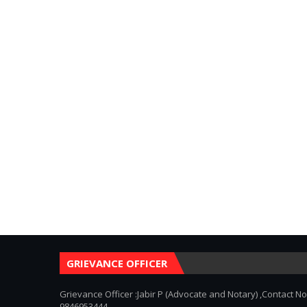
GRIEVANCE OFFICER
Grievance Officer :Jabir P (Advocate and Notary) ,Contact No
9846953444