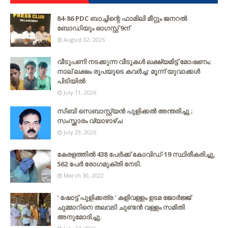
84-86 PDC ബാച്ചിന്റെ ഫാമിലി മീറ്റും ജനറൽ
ബോഡിയും ഓഗസ്റ്റ് 9ന്
August 02, 2026
വീടുപണി നടക്കുന്ന വീടുകൾ ലക്ഷ്യമിട്ട് മോഷണം;
നാല് ലക്ഷം രൂപയുടെ കവർച്ച: മൂന്ന് യുവാക്കൾ
പിടിയിൽ
July 11, 2026
സിബി സെബാസ്റ്റ്യന്‍ പുളിക്കല്‍ അന്തരിച്ചു ;
സംസ്ക്കാരം വ്യാഴാഴ്ച
July 29, 2026
കേരളത്തില്‍ 438 പേര്‍ക്ക് കോവിഡ്-19 സ്ഥിരീകരിച്ചു,
562 പേര്‍ രോഗമുക്തി നേടി.
March 30, 2022
' ഷോട്ട് പുളിക്കത്ര ' കളിവള്ളം ഉടമ ജോർജ്ജ്
ചുമ്മാറിനെ തലവടി ചുണ്ടൻ വള്ളം സമിതി
അനുമോദിച്ചു.