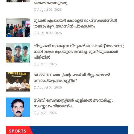
തെരെഞ്ഞെടുത്തു.
August 09, 2026
മൂടാൽ എംപെയർ കോളേജ് ഓഫ് സയൻസിൽ
‘രണ്ടാം മുറ’ മാഗസിൻ പ്രകാശനം
August 07, 2026
വീടുപണി നടക്കുന്ന വീടുകൾ ലക്ഷ്യമിട്ട് മോഷണം;
നാല് ലക്ഷം രൂപയുടെ കവർച്ച: മൂന്ന് യുവാക്കൾ
പിടിയിൽ
July 11, 2026
84-86 PDC ബാച്ചിന്റെ ഫാമിലി മീറ്റും ജനറൽ
ബോഡിയും ഓഗസ്റ്റ് 9ന്
August 02, 2026
സിബി സെബാസ്റ്റ്യന്‍ പുളിക്കല്‍ അന്തരിച്ചു ;
സംസ്ക്കാരം വ്യാഴാഴ്ച
July 29, 2026
SPORTS