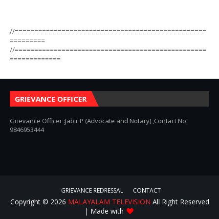
//=================================================
=========
//=================================================
=============
GRIEVANCE OFFICER
Grievance Officer :Jabir P (Advocate and Notary) ,Contact No:
9846953444
GRIEVANCE REDRESSAL
CONTACT
Copyright ©
2026
MALAYALAM TELEVISION
All Right Reserved
| Made with