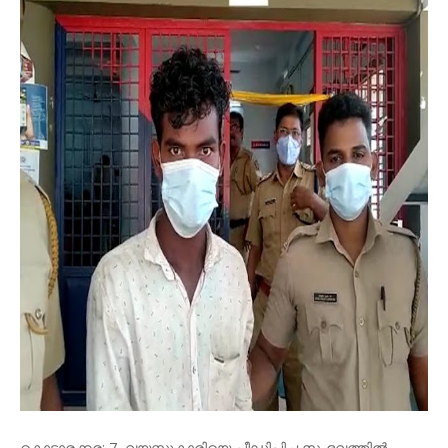
കൊട്ടാരക്കര: 7 വയസ്സുകാരിയെ പീഡിപ്പിച്ച സംഭവത്തില്‍