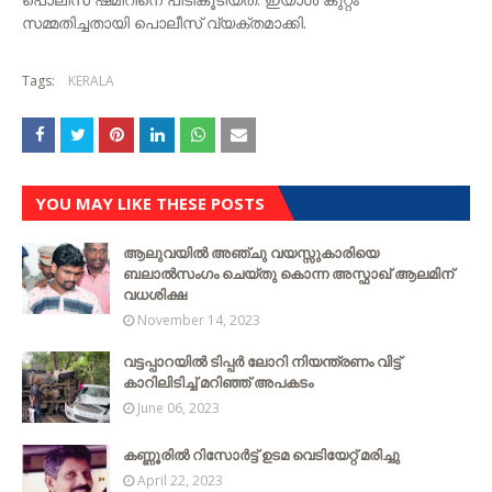
സമ്മതിച്ചതായി പൊലീസ് വ്യക്തമാക്കി.
Tags:
KERALA
YOU MAY LIKE THESE POSTS
ആലുവയിൽ അഞ്ചു വയസ്സുകാരിയെ
ബലാൽസംഗം ചെയ്‌തു കൊന്ന അസ്ഫാഖ് ആലമിന്
വധശിക്ഷ
November 14, 2023
വട്ടപ്പാറയില്‍ ടിപ്പര്‍ ലോറി നിയന്ത്രണം വിട്ട്
കാറിലിടിച്ച് മറിഞ്ഞ് അപകടം
June 06, 2023
കണ്ണൂരിൽ റിസോർട്ട് ഉടമ വെടിയേറ്റ് മരിച്ചു
April 22, 2023