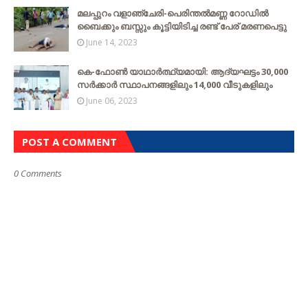
മലപ്പുറം വളാഞ്ചേരി-പെരിന്തൽമണ്ണ റോഡിൽ
ബൈക്കും ബസ്സും കൂട്ടിയിടിച്ച രണ്ട് പേര് മരണപെട്ടു
June 14, 2023
കെ-ഫോൺ യാഥാർത്ഥ്യമായി: ആദ്യഘട്ടം 30,000
സർക്കാർ സ്ഥാപനങ്ങളിലും 14,000 വീടുകളിലും
June 06, 2023
POST A COMMENT
0 Comments