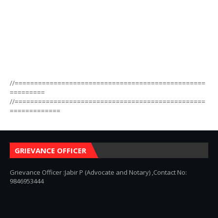
//=================================================
=========
//=================================================
=============
GRIEVANCE OFFICER
Grievance Officer :Jabir P (Advocate and Notary) ,Contact No:
9846953444