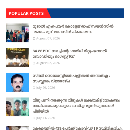
POPULAR POSTS
മൂടാൽ എംപെയർ കോളേജ് ഓഫ് സയൻസിൽ
‘രണ്ടാം മുറ’ മാഗസിൻ പ്രകാശനം
August 07, 2026
84-86 PDC ബാച്ചിന്റെ ഫാമിലി മീറ്റും ജനറൽ
ബോഡിയും ഓഗസ്റ്റ് 9ന്
August 02, 2026
സിബി സെബാസ്റ്റ്യന്‍ പുളിക്കല്‍ അന്തരിച്ചു ;
സംസ്ക്കാരം വ്യാഴാഴ്ച
July 29, 2026
വീടുപണി നടക്കുന്ന വീടുകൾ ലക്ഷ്യമിട്ട് മോഷണം;
നാല് ലക്ഷം രൂപയുടെ കവർച്ച: മൂന്ന് യുവാക്കൾ
പിടിയിൽ
July 11, 2026
കേരളത്തില്‍ 438 പേര്‍ക്ക് കോവിഡ്-19 സ്ഥിരീകരിച്ചു,