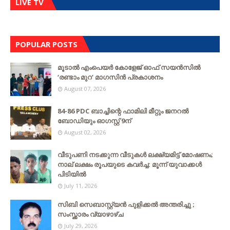
LIVE TV
POPULAR POSTS
മൂടാൽ എംപെയർ കോളേജ് ഓഫ് സയൻസിൽ
‘രണ്ടാം മുറ’ മാഗസിൻ പ്രകാശനം
August 07, 2026
84-86 PDC ബാച്ചിന്റെ ഫാമിലി മീറ്റും ജനറൽ
ബോഡിയും ഓഗസ്റ്റ് 9ന്
August 02, 2026
വീടുപണി നടക്കുന്ന വീടുകൾ ലക്ഷ്യമിട്ട് മോഷണം;
നാല് ലക്ഷം രൂപയുടെ കവർച്ച: മൂന്ന് യുവാക്കൾ
പിടിയിൽ
July 11, 2026
സിബി സെബാസ്റ്റ്യന്‍ പുളിക്കല്‍ അന്തരിച്ചു ;
സംസ്ക്കാരം വ്യാഴാഴ്ച
July 29, 2026