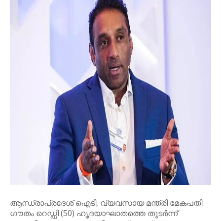
ആന്ധ്രാപ്രദേശ് ഐടി, വ്യവസായ മന്ത്രി മേകപതി
ഗൗതം റെഡ്ഡി (50) ഹൃദയാഘാതത്തെ തുടര്‍ന്ന്