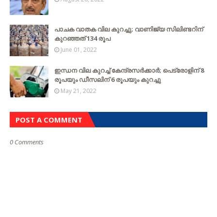
പാചക വാതക വില കുറച്ചു; വാണിജ്യ സിലിണ്ടറിന്
കുറഞ്ഞത് 134 രൂപ
June 01, 2022
ഇന്ധന വില കുറച്ച് കേന്ദ്രസർക്കാർ; പെട്രോളിന് 8
രൂപയും ഡീസലിന് 6 രൂപയും കുറച്ചു
May 21, 2022
POST A COMMENT
0 Comments