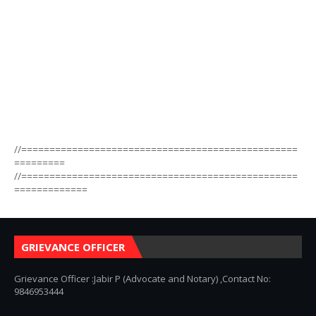
//=================================================
=========
//=================================================
=============
GRIEVANCE OFFICER
Grievance Officer :Jabir P (Advocate and Notary) ,Contact No:
9846953444