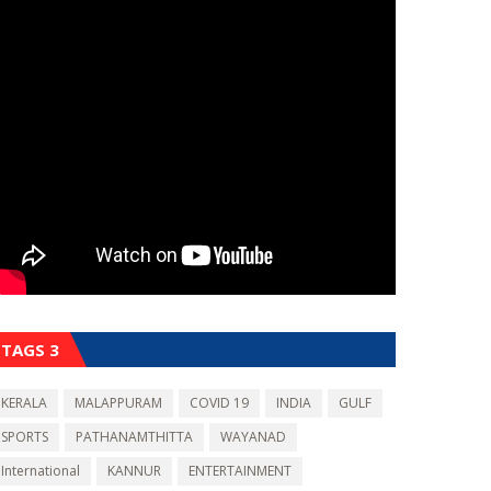
TAGS 3
KERALA
MALAPPURAM
COVID 19
INDIA
GULF
SPORTS
PATHANAMTHITTA
WAYANAD
International
KANNUR
ENTERTAINMENT