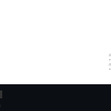
/
=
/
=
: