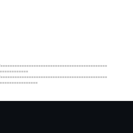
/=============================================
============
/=============================================
================