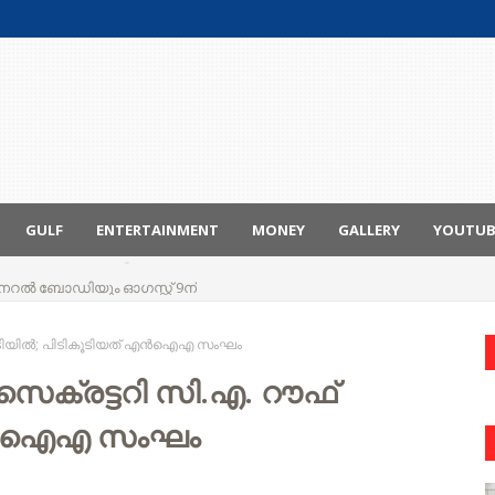
GULF
ENTERTAINMENT
MONEY
GALLERY
YOUTU
ും ജനറൽ ബോഡിയും ഓഗസ്റ്റ് 9ന്
പിടിയിൽ; പിടികൂടിയത് എൻഐഎ സംഘം
ക്രട്ടറി സി.എ. റൗഫ്
് എൻഐഎ സംഘം