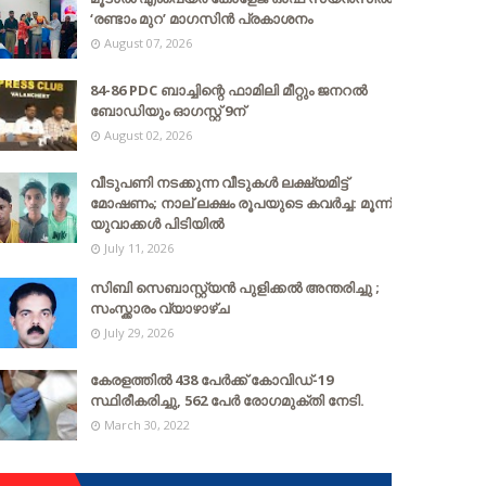
‘രണ്ടാം മുറ’ മാഗസിൻ പ്രകാശനം
August 07, 2026
84-86 PDC ബാച്ചിന്റെ ഫാമിലി മീറ്റും ജനറൽ
ബോഡിയും ഓഗസ്റ്റ് 9ന്
August 02, 2026
വീടുപണി നടക്കുന്ന വീടുകൾ ലക്ഷ്യമിട്ട്
മോഷണം; നാല് ലക്ഷം രൂപയുടെ കവർച്ച: മൂന്ന്
യുവാക്കൾ പിടിയിൽ
July 11, 2026
സിബി സെബാസ്റ്റ്യന്‍ പുളിക്കല്‍ അന്തരിച്ചു ;
സംസ്ക്കാരം വ്യാഴാഴ്ച
July 29, 2026
കേരളത്തില്‍ 438 പേര്‍ക്ക് കോവിഡ്-19
സ്ഥിരീകരിച്ചു, 562 പേര്‍ രോഗമുക്തി നേടി.
March 30, 2022