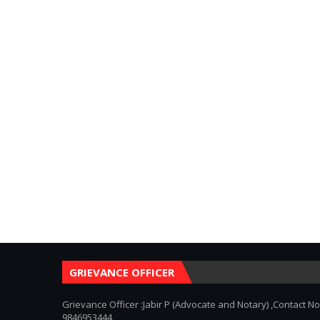
GRIEVANCE OFFICER
Grievance Officer :Jabir P (Advocate and Notary) ,Contact No
9846953444