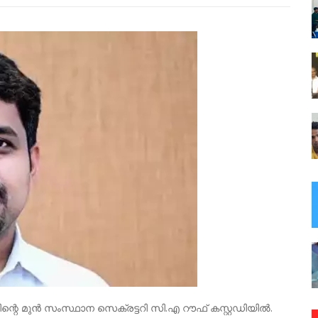
റെ മുൻ സംസ്ഥാന സെക്രട്ടറി സി.എ റൗഫ് കസ്റ്റഡിയിൽ.