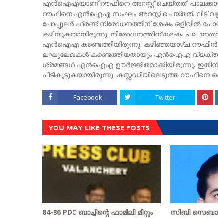
എൻഐഎയാണ് റൗഫിനെ അറസ്റ്റ് ചെയ്തത്. പാലക്കാട് പട്ട
റൗഫിനെ എൻഐഎ സംഘം അറസ്റ്റ് ചെയ്തത്. വീട്
പോപ്പുലർ ഫ്രണ്ട് നിരോധനത്തിന് ശേഷം ഒളിവിൽ പോയ
കഴിയുകയായിരുന്നു. നിരോധനത്തിന് ശേഷം പല നേത
എൻഐഎ കണ്ടെത്തിയിരുന്നു. കഴിഞ്ഞയാഴ്ച റൗഫിന്‍
ലഘുലേഖകൾ കണ്ടെത്തിയതായും എൻഐഎ വ്യക്തമാക്കി
ശ്രമങ്ങൾ എൻഐഎ ഊർജ്ജിതമാക്കിയിരുന്നു. ഇതിനിടെ 
പിടികൂടുകയായിരുന്നു. കസ്റ്റഡിയിലെടുത്ത റൗഫിന
Facebook
Twitter
YOU MAY LIKE THESE POSTS
84-86 PDC ബാച്ചിന്റെ ഫാമിലി മീറ്റും
സിബി സെബാസ്റ്