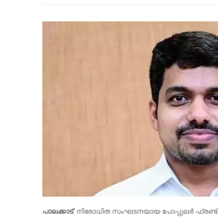
പാലക്കാട്
: നിരോധിത സംഘടനയായ പോപ്പുലർ ഫ്രണ്ടിന്