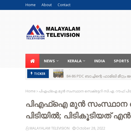
Home
About
Contact
NEWS
KERALA
INDIA
SPORTS
84-86 PDC ബാച്ചിന്റെ ഫാമിലി മീറ്റ
TICKER
Home
പിഎഫ്ഐ മുൻ സംസ്ഥാന സെക്രട്ടറി സി.എ. റൗഫ് 
പിഎഫ്ഐ മുൻ സംസ്ഥാന സെ
പിടിയിൽ; പിടികൂടിയത
MALAYALAM TELEVISION
October 28, 2022