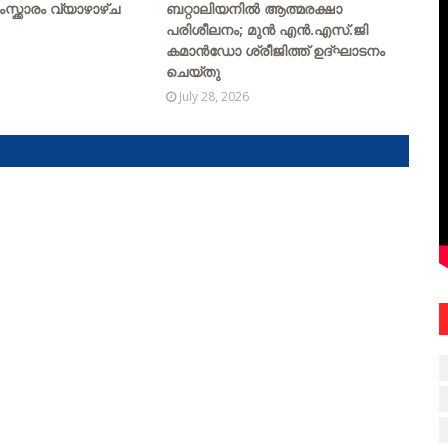
ംസ്ക്കാരം വ്യാഴാഴ്ച
ബറ്റാലിയനിൽ ആത്മരക്ഷാ
പരിശീലനം; മുൻ എൻ.എസ്.ജി
കമാൻഡോ ശ്രീജിത്ത് ഉദ്ഘാടനം
ചെയ്തു
July 28, 2026