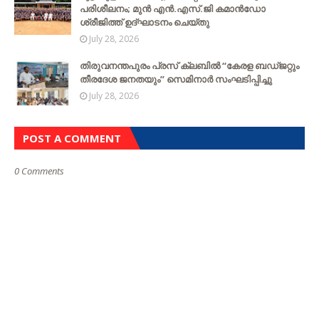
പരിശീലനം; മുൻ എൻ.എസ്.ജി കമാൻഡോ
ശ്രീജിത്ത് ഉദ്ഘാടനം ചെയ്തു
July 28, 2026
തിരുവനന്തപുരം പ്രസ് ക്ലബിൽ “കേരള ബഡ്ജറ്റും
തീരദേശ ജനതയും” സെമിനാർ സംഘടിപ്പിച്ചു
July 28, 2026
POST A COMMENT
0 Comments