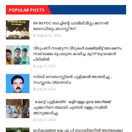
POPULAR POSTS
84-86 PDC ബാച്ചിന്റെ ഫാമിലി മീറ്റും ജനറൽ
ബോഡിയും ഓഗസ്റ്റ് 9ന്
August 02, 2026
വീടുപണി നടക്കുന്ന വീടുകൾ ലക്ഷ്യമിട്ട് മോഷണം;
നാല് ലക്ഷം രൂപയുടെ കവർച്ച: മൂന്ന് യുവാക്കൾ
പിടിയിൽ
July 11, 2026
സിബി സെബാസ്റ്റ്യന്‍ പുളിക്കല്‍ അന്തരിച്ചു ;
സംസ്ക്കാരം വ്യാഴാഴ്ച
July 29, 2026
' ഷോട്ട് പുളിക്കത്ര ' കളിവള്ളം ഉടമ ജോർജ്ജ്
ചുമ്മാറിനെ തലവടി ചുണ്ടൻ വള്ളം സമിതി
അനുമോദിച്ചു.
July 27, 2026
മുട്ടികുളങ്ങര കെ.എ.പി ബറ്റാലിയനിൽ ആത്മരക്ഷാ