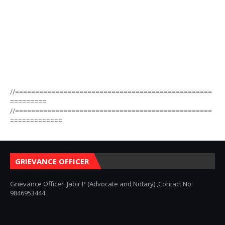
//=================================================
=========
//=================================================
=============
GRIEVANCE OFFICER
Grievance Officer :Jabir P (Advocate and Notary) ,Contact No:
9846953444