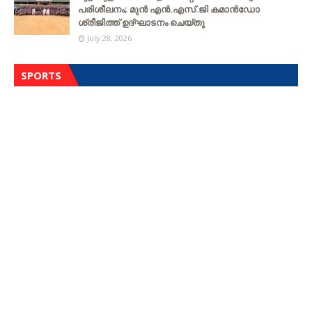
പരിശീലനം; മുൻ എൻ.എസ്.ജി കമാൻഡോ
ശ്രീജിത്ത് ഉദ്ഘാടനം ചെയ്തു
July 28, 2026
SPORTS