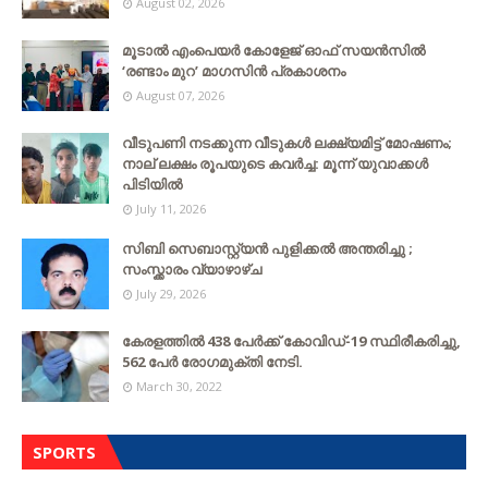
August 02, 2026
മൂടാൽ എംപെയർ കോളേജ് ഓഫ് സയൻസിൽ
‘രണ്ടാം മുറ’ മാഗസിൻ പ്രകാശനം
August 07, 2026
വീടുപണി നടക്കുന്ന വീടുകൾ ലക്ഷ്യമിട്ട് മോഷണം;
നാല് ലക്ഷം രൂപയുടെ കവർച്ച: മൂന്ന് യുവാക്കൾ
പിടിയിൽ
July 11, 2026
സിബി സെബാസ്റ്റ്യന്‍ പുളിക്കല്‍ അന്തരിച്ചു ;
സംസ്ക്കാരം വ്യാഴാഴ്ച
July 29, 2026
കേരളത്തില്‍ 438 പേര്‍ക്ക് കോവിഡ്-19 സ്ഥിരീകരിച്ചു,
562 പേര്‍ രോഗമുക്തി നേടി.
March 30, 2022
SPORTS