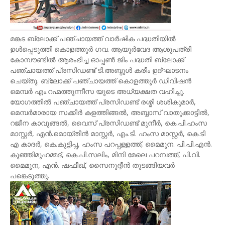
മങ്കട ബ്ലോക്ക് പഞ്ചായത്ത് വാർഷിക പദ്ധതിയിൽ
ഉൾപ്പെടുത്തി കൊളത്തൂർ ഗവ. ആയുർവേദ ആശുപത്രി
കോമ്പൗണ്ടിൽ ആരംഭിച്ച ഓപ്പൺ ജിം പദ്ധതി ബ്ലോക്ക്
പഞ്ചായത്ത് പ്രസിഡണ്ട് ടി.അബ്ദുൾ കരീം ഉദ്ഘാടനം
ചെയ്തു. ബ്ലോക്ക് പഞ്ചായത്ത് കൊളത്തൂർ ഡിവിഷൻ
മെമ്പർ എം.റഹ്മത്തുന്നീസ യുടെ അധ്യക്ഷത വഹിച്ചു.
യോഗത്തിൽ പഞ്ചായത്ത് പ്രസിഡണ്ട് രശ്മി ശശികുമാർ,
മെമ്പർമാരായ സക്കീർ കളത്തിങ്ങൽ, അബ്ബാസ് വാതുക്കാട്ടിൽ,
റജീന കാവുങ്ങൽ, വൈസ് പ്രസിഡണ്ട് മുനീർ, കെ.പി.ഹംസ
മാസ്റ്റർ, എൻ.മൊയ്തീൻ മാസ്റ്റർ, എം.ടി. ഹംസ മാസ്റ്റർ, കെ.ടി
എ കാദർ, കെ.കുട്ടിപ്പ, ഹംസ പറപ്പള്ളത്ത്, മൈമൂന. പി.പി.എൻ.
കുഞ്ഞിമുഹമ്മദ്, കെ.പി.സലിം, മിനി മേലെ പറമ്പത്ത്, പി.വി.
മൈമൂന, എൻ. ഷഫീഖ്, സൈനുദ്ദീൻ തുടങ്ങിയവർ
പങ്കെടുത്തു.