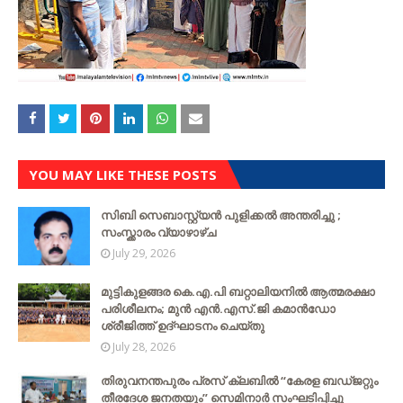
YOU MAY LIKE THESE POSTS
സിബി സെബാസ്റ്റ്യന്‍ പുളിക്കല്‍ അന്തരിച്ചു ;
സംസ്ക്കാരം വ്യാഴാഴ്ച
July 29, 2026
മുട്ടികുളങ്ങര കെ.എ.പി ബറ്റാലിയനിൽ ആത്മരക്ഷാ
പരിശീലനം; മുൻ എൻ.എസ്.ജി കമാൻഡോ
ശ്രീജിത്ത് ഉദ്ഘാടനം ചെയ്തു
July 28, 2026
തിരുവനന്തപുരം പ്രസ് ക്ലബിൽ “കേരള ബഡ്ജറ്റും
തീരദേശ ജനതയും” സെമിനാർ സംഘടിപ്പിച്ചു