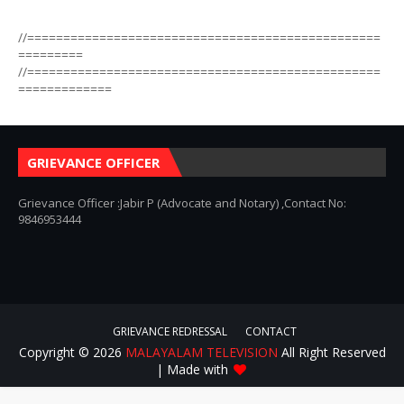
//=================================================
=========
//=================================================
=============
GRIEVANCE OFFICER
Grievance Officer :Jabir P (Advocate and Notary) ,Contact No:
9846953444
GRIEVANCE REDRESSAL
CONTACT
Copyright ©
2026
MALAYALAM TELEVISION
All Right Reserved
| Made with