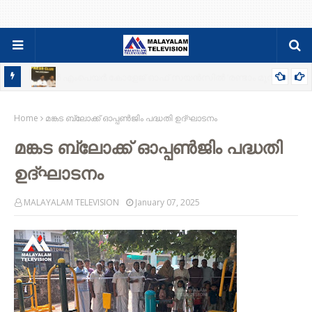
84-86 PDC ബാച്ചിന്റെ ഫാമിലി മീറ്റും ജനറൽ ബോഡിയും ഓഗസ്റ്റ്
Home
9ന്
മങ്കട ബ്ലോക്ക് ഓപ്പൺജിം പദ്ധതി ഉദ്ഘാടനം
മങ്കട ബ്ലോക്ക് ഓപ്പൺജിം പദ്ധതി
ഉദ്ഘാടനം
MALAYALAM TELEVISION
January 07, 2025