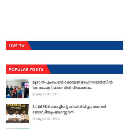
LIVE TV
POPULAR POSTS
മൂടാൽ എംപെയർ കോളേജ് ഓഫ് സയൻസിൽ
‘രണ്ടാം മുറ’ മാഗസിൻ പ്രകാശനം
August 07, 2026
84-86 PDC ബാച്ചിന്റെ ഫാമിലി മീറ്റും ജനറൽ
ബോഡിയും ഓഗസ്റ്റ് 9ന്
August 02, 2026