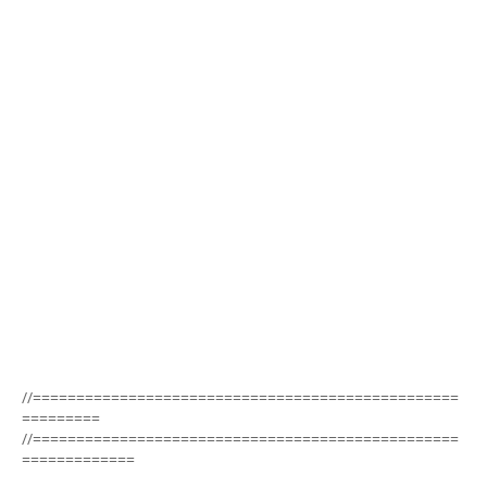
//=================================================
=========
//=================================================
=============