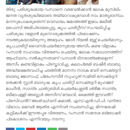
തിരു: പരിശുദ്ധമായ റംസാനെ വരവേൽക്കാൻ ലോക മുസ്ലിം
ജനത വൃതശുദ്ധിയോടെ തയ്യാറാകുമ്പോൾ നാം മാതൃബന്‌ധം
മറന്നുപോകരുതെന്ന് വെമ്പായം ജമാഅത്ത് ഇമാം ജലീൽ
ഫൈസി അഭിപ്രായപ്പെട്ടു. കൃപ ചാരിറ്റീസ് സംഘടിപ്പിച്ച
പരിശുദ്ധ റമളാൻ മുന്നൊരുക്കത്തിൽ പ്രഭാഷണം
നടത്തുകയായിരുന്നു അദ്ദേഹം. മോർ റിയൽ ട്ടേഴ്സ് ചെയർമാനും
കൃപചാരിറ്റി വൈസ്ചെയർമാനുമായ അസീം കണ്ട വിളാകം
റംസാൻ സഹായം വിതരണം ചെയ്തു. ലോക സമാധാനത്തിന്
ആഹ്വാനം നൽകുന്നതാണ് റംസാൻ ദിനരാത്രങ്ങളെന്ന്
അസീം കണ്ടവിളാകം പ്രസ്താവിച്ചു. കലാപ്രേമി ബഷീർ ബാബു
അദ്ധ്യക്ഷതവഹിച്ച ചടങ്ങിൽ മാനസ നാടക വേദി സെക്രട്ടറി
ബാബു ജോസഫ്, പ്രേംനസീർ സുഹൃത് സമിതി സെക്രട്ടറി
തെക്കൻ സ്റ്റാർ ബാദുഷ, കൃപ ചാരിറ്റി സെക്രട്ടറി മുഹമ്മദ്
മാഹീൻ, സാന്ദ്ര ചാരിറ്റബിൾ ചെയർപേഴ്സൺ ശ്രീജ സാന്ദ്ര,
ബീമാപള്ളി അബ്ദുൾ അസീസ് മൗലവി, മൈത്രി ഈവൻ്റ്
പ്രസിഡൻ്റ് അശ്വധ്വനി കമാൽ, എസ്.എൻ.ഡി.പി. വനിതാ
വിഭാഗം മെമ്പർ ആതിര എന്നിവർ സംബന്ധിച്ചു. ഭിന്നശേഷി
കുട്ടികൾക്ക് ഈന്തപ്പഴ വിതരണം, റംസാൻ സന്ദേശ ബ്രോഷർ
പ്രകാശനം എന്നിവയും നടന്നു.