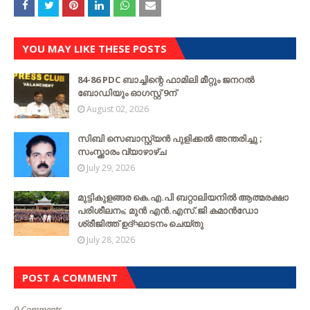
YOU MAY LIKE THESE POSTS
84-86 PDC ബാച്ചിന്റെ ഫാമിലി മീറ്റും ജനറൽ
ബോഡിയും ഓഗസ്റ്റ് 9ന്
August 02, 2026
സിബി സെബാസ്റ്റ്യന്‍ പുളിക്കല്‍ അന്തരിച്ചു ;
സംസ്ക്കാരം വ്യാഴാഴ്ച
July 29, 2026
മുട്ടികുളങ്ങര കെ.എ.പി ബറ്റാലിയനിൽ ആത്മരക്ഷാ
പരിശീലനം; മുൻ എൻ.എസ്.ജി കമാൻഡോ
ശ്രീജിത്ത് ഉദ്ഘാടനം ചെയ്തു
July 28, 2026
POST A COMMENT
0 Comments