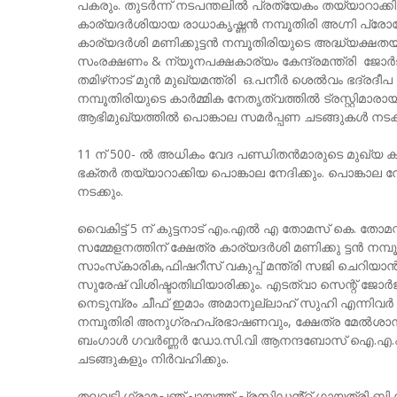
പകരും. തുടർന്ന് നടപന്തലിൽ പ്രത്യേകം തയ്യാറാക്കിയ 
കാര്യദർശിയായ രാധാകൃഷ്ണ‌ൻ നമ്പൂതിരി അഗ്നി പ്രോജോലിപ
കാര്യദർശി മണിക്കുട്ടൻ നമ്പൂതിരിയുടെ അദ്ധ്യക്ഷത
സംരക്ഷണം & ന്യൂനപക്ഷകാര്യം കേന്ദ്രമന്ത്രി ജോർ
തമിഴ്‌നാട് മുൻ മുഖ്യമന്ത്രി ഒ.പനീർ ശെൽവം ഭദ്ര
നമ്പൂതിരിയുടെ കാർമ്മിക നേതൃത്വത്തിൽ ട്രസ്റ്റിമാരായ
ആഭിമുഖ്യത്തിൽ പൊങ്കാല സമർപ്പണ ചടങ്ങുകൾ നടക്ക
11 ന് 500- ൽ അധികം വേദ പണ്ഡ‌ിതൻമാരുടെ മുഖ്യ കാ
ഭക്തർ തയ്യാറാക്കിയ പൊങ്കാല നേദിക്കും. പൊങ്കാല
നടക്കും.
വൈകിട്ട് 5 ന് കുട്ടനാട് എം.എൽ എ തോമസ് കെ. തോമസ
സമ്മേളനത്തിന് ക്ഷേത്ര കാര്യദർശി മണിക്കു ട്ടൻ നമ
സാംസ്‌കാരിക,ഫിഷറീസ് വകുപ്പ് മന്ത്രി സജി ചെറിയാൻ
സുരേഷ് വിശിഷ്ടാതിഥിയാരിക്കും. എടത്വാ സെന്റ് ജോ
നെടുമ്പ്രം ചീഫ് ഇമാം അമാനുല്ലാഹ് സുഹി എന്നി
നമ്പൂതിരി അനുഗ്രഹപ്രഭാഷണവും, ക്ഷേത്ര മേൽശാന്ത
ബംഗാൾ ഗവർണ്ണർ ഡോ.സി.വി ആനന്ദബോസ് ഐ.എ.എസ് കാ
ചടങ്ങുകളും നിർവഹിക്കും.
തലവടി ഗ്രാമപഞ്ചായത്ത് പ്രസിഡൻ്റ് ഗായത്രി ബ