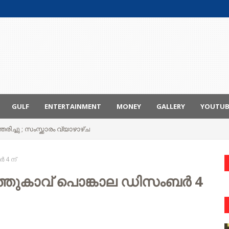
GULF
ENTERTAINMENT
MONEY
GALLERY
YOUTU
രിച്ചു ; സംസ്ക്കാരം വ്യാഴാഴ്ച
 4 ന്
ളത്തുകാവ് പൊങ്കാല ഡിസംബർ 4