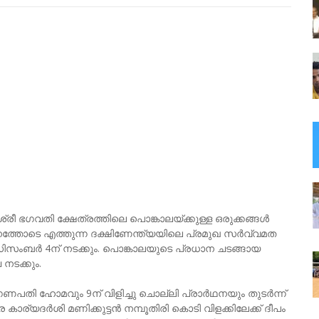
്രീ ഭഗവതി ക്ഷേത്രത്തിലെ പൊങ്കാലയ്ക്കുള്ള ഒരുക്കങ്ങൾ
ഠാനത്തോടെ എത്തുന്ന ദക്ഷിണേന്ത്യയിലെ പ്രമുഖ സർവ്വമത
ഡിസംബർ 4ന് നടക്കും. പൊങ്കാലയുടെ പ്രധാന ചടങ്ങായ
നടക്കും.
ഗണപതി ഹോമവും 9ന് വിളിച്ചു ചൊല്ലി പ്രാർഥനയും തുടർന്ന്
 കാര്യദർശി മണിക്കുട്ടൻ നമ്പൂതിരി കൊടി വിളക്കിലേക്ക് ദീപം