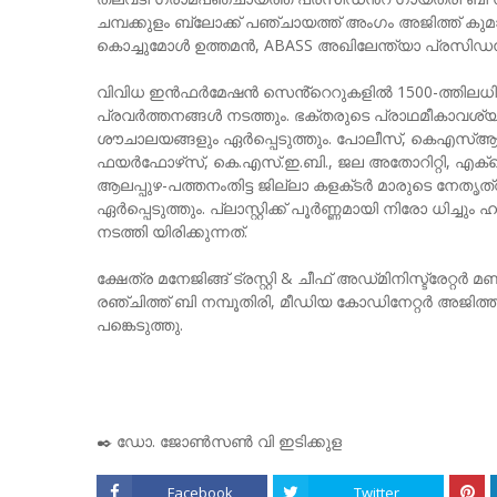
ചമ്പക്കുളം ബ്ലോക്ക് പഞ്ചായത്ത് അംഗം അജിത്ത് കു
കൊച്ചുമോൾ ഉത്തമൻ, ABASS അഖിലേന്ത്യാ പ്രസിഡൻ്റ
വിവിധ ഇൻഫർമേഷൻ സെൻ്റെറുകളിൽ 1500-ത്തിലധികം ക
പ്രവർത്തനങ്ങൾ നടത്തും. ഭക്തരുടെ പ്രാഥമീകാവശ്യ
ശൗചാലയങ്ങളും ഏർപ്പെടുത്തും. പോലീസ്, കെഎസ്ആ
ഫയർഫോഴ്‌സ്‌, കെ.എസ്.ഇ.ബി., ജല അതോറിറ്റി, എ
ആലപ്പുഴ-പത്തനംതിട്ട ജില്ലാ കളക്‌ടർ മാരുടെ നേതൃത
ഏർപ്പെടുത്തും. പ്ലാസ്റ്റിക്ക് പൂർണ്ണമായി നിരോ ധിച്
നടത്തി യിരിക്കുന്നത്.
ക്ഷേത്ര മനേജിങ്ങ് ട്രസ്റ്റി & ചീഫ് അഡ്‌മിനിസ്ട്രേറ്റ
രഞ്ചിത്ത് ബി നമ്പൂതിരി, മീഡിയ കോഡിനേറ്റർ അജിത്
പങ്കെടുത്തു.
✒️ ഡോ. ജോൺസൺ വി ഇടിക്കുള
Facebook
Twitter