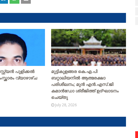
റ്യന്‍ പുളിക്കല്‍
മുട്ടികുളങ്ങര കെ.എ.പി
ംസ്ക്കാരം വ്യാഴാഴ്ച
ബറ്റാലിയനിൽ ആത്മരക്ഷാ
പരിശീലനം; മുൻ എൻ.എസ്.ജി
കമാൻഡോ ശ്രീജിത്ത് ഉദ്ഘാടനം
ചെയ്തു
July 28, 2026