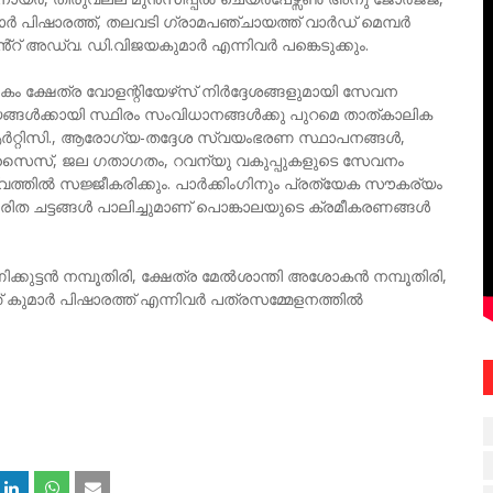
മാർ പിഷാരത്ത്, തലവടി ഗ്രാമപഞ്ചായത്ത് വാർഡ് മെമ്പർ
് അഡ്വ. ഡി.വിജയകുമാർ എന്നിവർ പങ്കെടുക്കും.
്ഷേത്ര വോളന്റിയേഴ്‌സ് നിർദ്ദേശങ്ങളുമായി സേവന
ങ്ങൾക്കായി സ്ഥിരം സംവിധാനങ്ങൾക്കു പുറമെ താത്കാലിക
ർറ്റിസി., ആരോഗ്യ-തദ്ദേശ സ്വയംഭരണ സ്ഥാപനങ്ങൾ,
ക്സൈസ്, ജല ഗതാഗതം, റവന്യു വകുപ്പുകളുടെ സേവനം
്വത്തിൽ സജ്ജീകരിക്കും. പാർക്കിംഗിനും പ്രത്യേക സൗകര്യം
ചും ഹരിത ചട്ടങ്ങൾ പാലിച്ചുമാണ് പൊങ്കാലയുടെ ക്രമീകരണങ്ങൾ
ർ മണിക്കുട്ടൻ നമ്പൂതിരി, ക്ഷേത്ര മേൽശാന്തി അശോകൻ നമ്പൂതിരി,
ത് കുമാർ പിഷാരത്ത് എന്നിവർ പത്രസമ്മേളനത്തിൽ