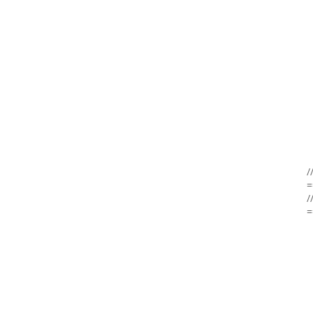
/
=
/
=