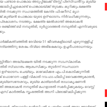
പണ്ടാര പൊങ്കാല അടുപ്പിലേക്ക് ട്രസ്റ്റ് പ്രസിഡൻ്റും മുഖ്യ
്പിച്ചുകൊണ്ട് പൊങ്കാലയ്ക്ക് തുടക്കം കുറിക്കും.ക്ഷേത്ര
യിൽ നടക്കുന്ന സംഗമത്തിൽ കേന്ദ്ര ഫിഷറീസ്, മൃഗ
ജ് കുര്യൻ പൊങ്കാല യുടെ ഉദ്ഘാടനം നിർവഹിക്കുന്നതും,
ദീപ പ്രകാശനം നടത്തും. ക്ഷേത്ര മേൽശാന്തി അശോകൻ
 രഞ്ജിത്ത് ബി നമ്പൂതിരി, ദുർഗ്ഗാദത്തൻ നമ്പൂതിരി എന്നിവരുടെ
ും.
ർമ്മികത്വത്തിൽ ദേവിയെ 51 ജീവതകളിലായി എഴുന്നള്ളിച്ച്
 നേദ്യത്തിനു ശേഷം ദിവ്യാ അഭിഷേകവും ഉച്ചദീപാരാധനയും
്സിൻ്റെ അദ്ധ്യക്ഷത യിൽ നടക്കുന്ന സാംസ്‌കാരിക
്പൂതിരി സ്വാഗതം ആശംസിക്കും തുടർന്ന് സംസ്ഥാന
 ഉദ്ഘാടനം ചെയ്യും. മാവേലിക്കര എം.പി.കൊടിക്കുന്നിൽ
ർജ് ഫൊറോന പള്ളി വികാരി റവ.ഫാ.ഫിലിപ്പ് വൈക്കത്തുകാരൻ,
വർ മുഖ്യസന്ദേശവും, മുഖ്യ കാര്യദർശി രാധാകൃഷണൻ
ി അശോകൻ നമ്പൂതിരി മംഗളാരതി സമർപ്പിക്കുകയും വെസ്റ്റ്
ർത്തിക സ്തംഭത്തിൽ അഗ്നി പ്രോജ്വലിപ്പിക്കുന്ന
ി നായർ, തിരുവല്ല മുൻസിപ്പൽ ചെയർപേഴ്സൺ അനു ജോർജജ്,