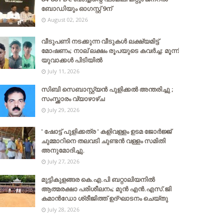
ബോഡിയും ഓഗസ്റ്റ് 9ന്
August 02, 2026
വീടുപണി നടക്കുന്ന വീടുകൾ ലക്ഷ്യമിട്ട്
മോഷണം; നാല് ലക്ഷം രൂപയുടെ കവർച്ച: മൂന്ന്
യുവാക്കൾ പിടിയിൽ
July 11, 2026
സിബി സെബാസ്റ്റ്യന്‍ പുളിക്കല്‍ അന്തരിച്ചു ;
സംസ്ക്കാരം വ്യാഴാഴ്ച
July 29, 2026
' ഷോട്ട് പുളിക്കത്ര ' കളിവള്ളം ഉടമ ജോർജ്ജ്
ചുമ്മാറിനെ തലവടി ചുണ്ടൻ വള്ളം സമിതി
അനുമോദിച്ചു.
July 27, 2026
മുട്ടികുളങ്ങര കെ.എ.പി ബറ്റാലിയനിൽ
ആത്മരക്ഷാ പരിശീലനം; മുൻ എൻ.എസ്.ജി
കമാൻഡോ ശ്രീജിത്ത് ഉദ്ഘാടനം ചെയ്തു
July 28, 2026