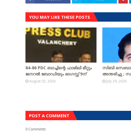
YOU MAY LIKE THESE POSTS
84-86 PDC ബാച്ചിന്റെ ഫാമിലി മീറ്റും
സിബി സെബാസ്റ്
ജനറൽ ബോഡിയും ഓഗസ്റ്റ് 9ന്
അന്തരിച്ചു ; സ
August 02, 2026
July 29, 2026
POST A COMMENT
0 Comments