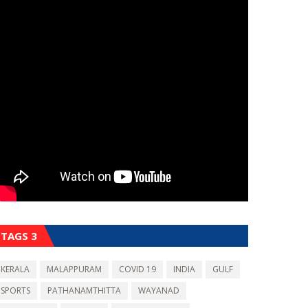
TAGS 3
KERALA
MALAPPURAM
COVID 19
INDIA
GULF
SPORTS
PATHANAMTHITTA
WAYANAD