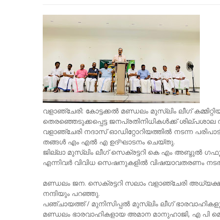
വളാഞ്ചേരി: കോട്ടക്കൽ മണ്ഡലം മുസ്‌ലിം ലീഗ് കമ്മിറ്
തെരഞ്ഞെടുക്കപ്പെട്ട ജനപ്രതിനിധികൾക്ക് ശില്പശാല സം
വളാഞ്ചേരി നദാസ് ഓഡിറ്റോറിയത്തിൽ നടന്ന പരിപാട
തങ്ങൾ എം എൽ എ ഉദ്ഘാടനം ചെയ്തു.
ജില്ലാ മുസ്‌ലിം ലീഗ് സെക്രട്ടറി കെ എം അബ്ദുൽ ഗഫൂ
എന്നിവർ വിവിധ സെഷനുകളിൽ വിഷയാവതരണം നടത്
മണ്ഡലം ജന. സെക്രട്ടറി സലാം വളാഞ്ചേരി അധ്യക്ഷത വ
നന്ദിയും പറഞ്ഞു.
പഞ്ചായത്ത്‌ / മുനിസിപ്പൽ മുസ്‌ലിം ലീഗ് ഭാരവാഹികള
മണ്ഡലം ഭാരവാഹികളായ അമാന മാനുഹാജി, എ പി മൊയ്‌ദീൻ 