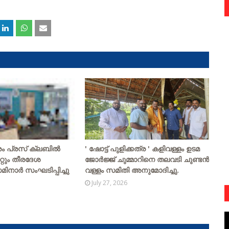
രം പ്രസ് ക്ലബിൽ
' ഷോട്ട് പുളിക്കത്ര ' കളിവള്ളം ഉടമ
റും തീരദേശ
ജോർജ്ജ് ചുമ്മാറിനെ തലവടി ചുണ്ടൻ
നാർ സംഘടിപ്പിച്ചു
വള്ളം സമിതി അനുമോദിച്ചു.
July 27, 2026