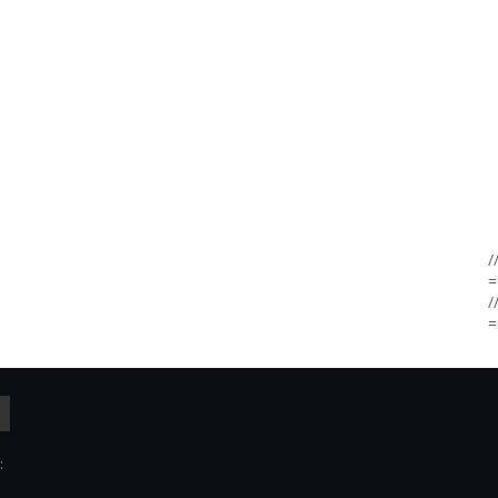
/
=
/
=
: