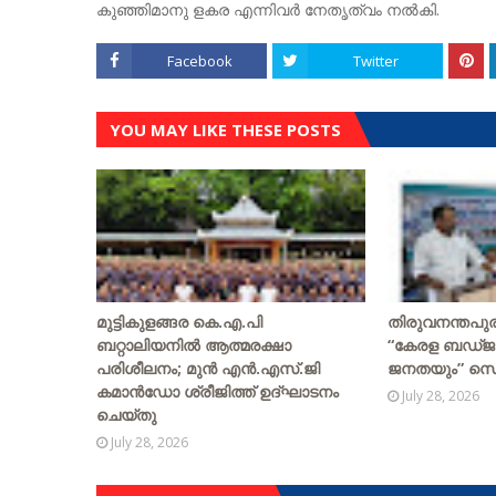
കുഞ്ഞിമാനു ളകര എന്നിവർ നേതൃത്വം നൽകി.
Facebook
Twitter
YOU MAY LIKE THESE POSTS
മുട്ടികുളങ്ങര കെ.എ.പി
തിരുവനന്തപു
ബറ്റാലിയനിൽ ആത്മരക്ഷാ
“കേരള ബഡ്ജറ്
പരിശീലനം; മുൻ എൻ.എസ്.ജി
ജനതയും” സെമി
കമാൻഡോ ശ്രീജിത്ത് ഉദ്ഘാടനം
July 28, 2026
ചെയ്തു
July 28, 2026