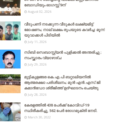
ബോഡിയും ഓഗസ്റ്റ് 9ന്
August 02, 2026
വീടുപണി നടക്കുന്ന വീടുകൾ ലക്ഷ്യമിട്ട്
മോഷണം; നാല് ലക്ഷം രൂപയുടെ കവർച്ച: മൂന്ന്
യുവാക്കൾ പിടിയിൽ
July 11, 2026
സിബി സെബാസ്റ്റ്യന്‍ പുളിക്കല്‍ അന്തരിച്ചു ;
സംസ്ക്കാരം വ്യാഴാഴ്ച
July 29, 2026
മുട്ടികുളങ്ങര കെ.എ.പി ബറ്റാലിയനിൽ
ആത്മരക്ഷാ പരിശീലനം; മുൻ എൻ.എസ്.ജി
കമാൻഡോ ശ്രീജിത്ത് ഉദ്ഘാടനം ചെയ്തു
July 28, 2026
കേരളത്തില്‍ 438 പേര്‍ക്ക് കോവിഡ്-19
സ്ഥിരീകരിച്ചു, 562 പേര്‍ രോഗമുക്തി നേടി.
March 30, 2022