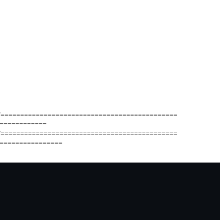
/=============================================
============
/=============================================
================