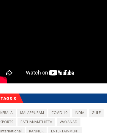
TAGS 3
KERALA
MALAPPURAM
COVID 19
INDIA
GULF
SPORTS
PATHANAMTHITTA
WAYANAD
International
KANNUR
ENTERTAINMENT