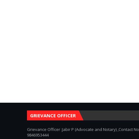
GRIEVANCE OFFICER
Grievance Officer :Jabir P (Advocate and Notary) ,Contact No
9846953444