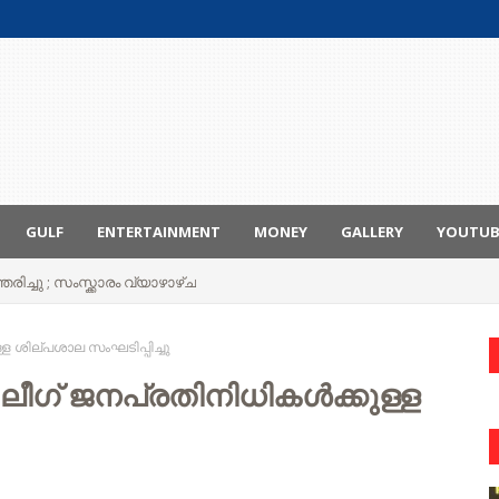
GULF
ENTERTAINMENT
MONEY
GALLERY
YOUTU
രിച്ചു ; സംസ്ക്കാരം വ്യാഴാഴ്ച
്ള ശില്പശാല സംഘടിപ്പിച്ചു
ം ലീഗ് ജനപ്രതിനിധികൾക്കുള്ള