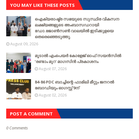
YOU MAY LIKE THESE POSTS
ഐക്യരാഷ്ട്ര സഭയുടെ സുസ്ഥിര വികസന
ലക്ഷ്യങ്ങളുടെ അംബാസഡറായി
ഡോ.ജോൺസൺ വാലയിൽ ഇടിക്കുളയെ
തെരെഞ്ഞെടുത്തു.
August 09, 2026
മൂടാൽ എംപെയർ കോളേജ് ഓഫ് സയൻസിൽ
‘രണ്ടാം മുറ’ മാഗസിൻ പ്രകാശനം
August 07, 2026
84-86 PDC ബാച്ചിന്റെ ഫാമിലി മീറ്റും ജനറൽ
ബോഡിയും ഓഗസ്റ്റ് 9ന്
August 02, 2026
POST A COMMENT
0 Comments