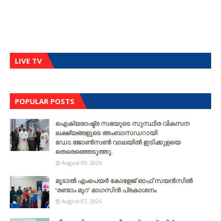
LIVE TV
POPULAR POSTS
ഐക്യരാഷ്ട്ര സഭയുടെ സുസ്ഥിര വികസന
ലക്ഷ്യങ്ങളുടെ അംബാസഡറായി
ഡോ.ജോൺസൺ വാലയിൽ ഇടിക്കുളയെ
തെരെഞ്ഞെടുത്തു.
August 09, 2026
മൂടാൽ എംപെയർ കോളേജ് ഓഫ് സയൻസിൽ
‘രണ്ടാം മുറ’ മാഗസിൻ പ്രകാശനം
August 07, 2026