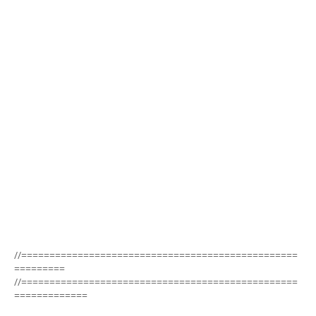
//=================================================
=========
//=================================================
=============