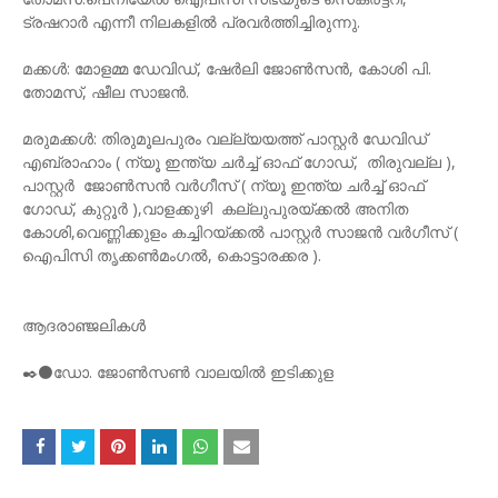
ട്രഷറാർ എന്നീ നിലകളിൽ പ്രവർത്തിച്ചിരുന്നു.
മക്കൾ: മോളമ്മ ഡേവിഡ്, ഷേർലി ജോൺസൻ, കോശി പി.
തോമസ്, ഷീല സാജൻ.
മരുമക്കൾ: തിരുമൂലപുരം വല്ല്യയത്ത് പാസ്റ്റർ ഡേവിഡ്
എബ്രാഹാം ( ന്യൂ ഇന്ത്യ ചർച്ച് ഓഫ് ഗോഡ്, തിരുവല്ല ),
പാസ്റ്റർ ജോൺസൻ വർഗീസ് ( ന്യൂ ഇന്ത്യ ചർച്ച് ഓഫ്
ഗോഡ്, കുറ്റൂര്‍ ),വാളക്കുഴി കല്ലുപുരയ്ക്കൽ അനിത
കോശി,വെണ്ണിക്കുളം കച്ചിറയ്ക്കൽ പാസ്റ്റർ സാജൻ വർഗീസ് (
ഐപിസി തൃക്കൺമംഗൽ, കൊട്ടാരക്കര ).
ആദരാഞ്ജലികൾ
✒️⚫ഡോ. ജോൺസൺ വാലയിൽ ഇടിക്കുള