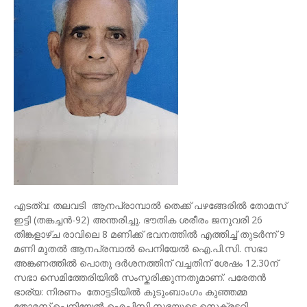
എടത്വ: തലവടി ആനപ്രാമ്പാൽ തെക്ക് പഴങ്ങേരിൽ തോമസ്
ഇട്ടി (തങ്കച്ചൻ-92) അന്തരിച്ചു. ഭൗതിക ശരീരം ജനുവരി 26
തിങ്കളാഴ്ച രാവിലെ 8 മണിക്ക് ഭവനത്തിൽ എത്തിച്ച് തുടർന്ന് 9
മണി മുതൽ ആനപ്രമ്പാൽ പെനിയേൽ ഐ.പി.സി. സഭാ
അങ്കണത്തിൽ പൊതു ദർശനത്തിന് വച്ചതിന് ശേഷം 12.30ന്
സഭാ സെമിത്തേരിയിൽ സംസ്കരിക്കുന്നതുമാണ്. പരേതൻ
ഭാര്യ: നിരണം തോട്ടടിയിൽ കുടുംബാംഗം കുഞ്ഞമ്മ
തോമസ്.പെനിയേൽ ഐപിസി സഭയുടെ സെക്രട്ടറി,