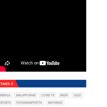
TAGS 3
KERALA
MALAPPURAM
COVID 19
INDIA
GULF
SPORTS
PATHANAMTHITTA
WAYANAD