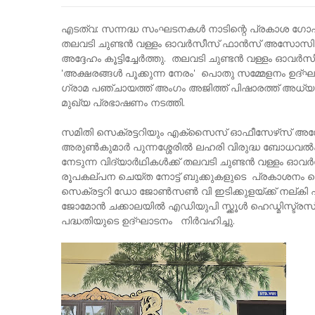
എടത്വ: സന്നദ്ധ സംഘടനകള്‍ നാടിന്റെ പ്രകാശ ഗോ
തലവടി ചുണ്ടൻ വള്ളം ഓവർസീസ് ഫാൻസ് അസോസിയേ
അദ്ദേഹം കൂട്ടിച്ചേര്‍ത്തു. തലവടി ചുണ്ടൻ വള്ളം 
'അക്ഷരങ്ങൾ പൂക്കുന്ന നേരം' പൊതു സമ്മേളനം ഉദ്ഘ
ഗ്രാമ പഞ്ചായത്ത് അംഗം അജിത്ത് പിഷാരത്ത് അധ്യ
മുഖ്യ പ്രഭാഷണം നടത്തി.
സമിതി സെക്രട്ടറിയും എക്സൈസ് ഓഫീസേഴ്‌സ് അസ
അരുൺകുമാർ പുന്നശ്ശേരിൽ ലഹരി വിരുദ്ധ ബോധവല്‍
നേടുന്ന വിദ്യാര്‍ഥികൾക്ക് തലവടി ചുണ്ടൻ വള
രൂപകല്പന ചെയ്ത നോട്ട് ബുക്കുകളുടെ പ്രകാശനം
സെക്രട്ടറി ഡോ ജോൺസൺ വി ഇടിക്കുളയ്ക്ക് നല്കി 
ജോമോൻ ചക്കാലയിൽ എഡിയുപി സ്ക്കൂൾ ഹെഡ്മിസ്ട്ര
പദ്ധതിയുടെ ഉദ്ഘാടനം നിർവഹിച്ചു.