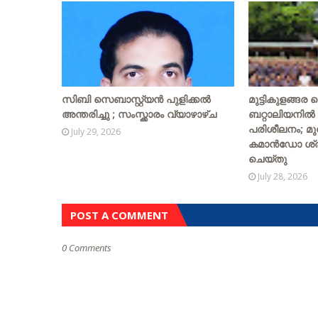
സിബി സെബാസ്റ്റ്യന്‍ പുളിക്കല്‍
മുട്ടികുളങ്ങര
അന്തരിച്ചു ; സംസ്ക്കാരം വ്യാഴാഴ്ച
ബറ്റാലിയനിൽ
പരിശീലനം; മ
July 29, 2026
കമാൻഡോ ശ്രീ
ചെയ്തു
July 28, 2026
POST A COMMENT
0 Comments