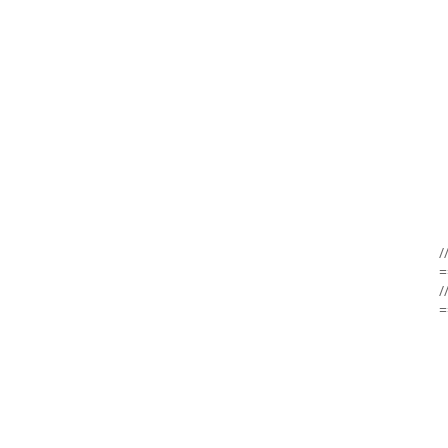
/
=
/
=