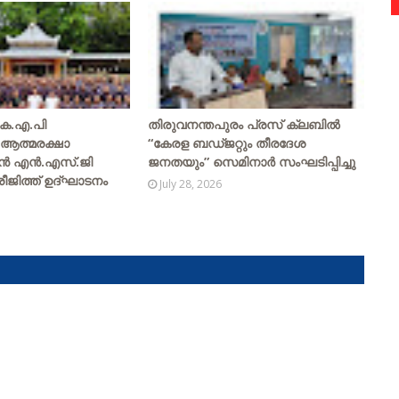
 കെ.എ.പി
തിരുവനന്തപുരം പ്രസ് ക്ലബിൽ
 ആത്മരക്ഷാ
“കേരള ബഡ്ജറ്റും തീരദേശ
ുൻ എൻ.എസ്.ജി
ജനതയും” സെമിനാർ സംഘടിപ്പിച്ചു
ജിത്ത് ഉദ്ഘാടനം
July 28, 2026