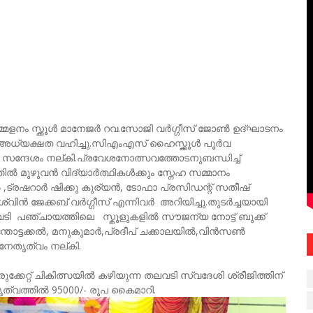
േളനം സ്ക്കൂൾ മാനേജർ റവ.സോജി വർഗ്ഗീസ് ജോൺ ഉദ്ഘാടനം
ധ്യക്ഷത വഹിച്ചു.സിഎംഎസ് ഹൈസ്ക്കൂൾ പൂർവ
ന്ദേശം നല്കി.പ്രവേശനോത്സവത്തോടനുബന്ധിച്ച്
്‍ മുഴുവൻ വിദ്യാർത്ഥികൾക്കും സ്നേഹ സമ്മാനം
ട്രഷറാർ ഷിക്കു കുര്യൻ, ടോഫാ പ്രസിഡന്റ് സതീഷ്
്വിൻ ജേക്കബ് വർഗ്ഗീസ് എന്നിവർ അറിയിച്ചു.തുടർച്ചയായി
 പഞ്ചായത്തിലെ സ്കൂളുകളിൽ സൗജന്യ നോട്ട് ബുക്ക്
്തോട്ടക്കൽ, മനുകുമാർ,പ്രദീപ് ചക്കാലയിൽ,വിൻസൺ
േതൃത്വം നല്കി.
ുക്കേറ്റ് ചികിത്സയിൽ കഴിയുന്ന തലവടി സ്വദേശി ശ്രീജിത്തിന്
ത്വത്തിൽ 95000/- രൂപ കൈമാറി.