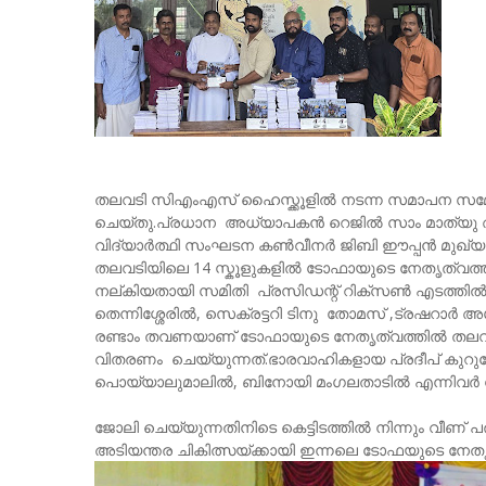
തലവടി സിഎംഎസ് ഹൈസ്ക്കൂളിൽ നടന്ന സമാപന സമ്മ
ചെയ്തു.പ്രധാന അധ്യാപകൻ റെജിൽ സാം മാത്യു അ
വിദ്യാർത്ഥി സംഘടന കൺവീനർ ജിബി ഈപ്പൻ മുഖ്യ സ
തലവടിയിലെ 14 സ്കൂളുകളിൽ ടോഫായുടെ നേതൃത്വത്തില
നല്കിയതായി സമിതി പ്രസിഡന്റ് റിക്സൺ എടത്തിൽ ,
തെന്നിശ്ശേരിൽ, സെക്രട്ടറി ടിനു തോമസ് ,ട്രഷറാർ അശ
രണ്ടാം തവണയാണ് ടോഫായുടെ നേതൃത്വത്തിൽ തലവടി
വിതരണം ചെയ്യുന്നത്.ഭാരവാഹികളായ പ്രദീപ് കുറുന
പൊയ്യാലുമാലിൽ, ബിനോയി മംഗലതാടിൽ എന്നിവർ ന
ജോലി ചെയ്യുന്നതിനിടെ കെട്ടിടത്തിൽ നിന്നും വീണ് പര
അടിയന്തര ചികിത്സയ്ക്കായി ഇന്നലെ ടോഫയുടെ നേതൃ