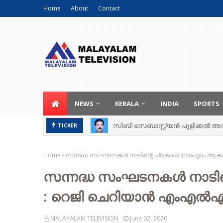
Home
About
Contact
NEWS
KERALA
INDIA
SPORTS
സിബി സെബാസ്റ്റ്യന്‍ പുളിക്കല്‍ അന്ത
TICKER
Home
സന്നദ്ധ സംഘടനകള്‍ നാടിന്റെ പ്രകാശ ഗോപുരം 
സന്നദ്ധ സംഘടനകള്‍ നാട
: റെജി ചെറിയാൻ എംഎൽ
MALAYALAM TELEVISION
June 02, 2026