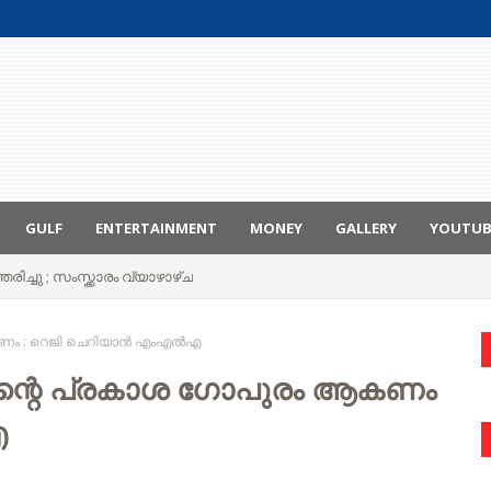
GULF
ENTERTAINMENT
MONEY
GALLERY
YOUTU
രിച്ചു ; സംസ്ക്കാരം വ്യാഴാഴ്ച
ആകണം : റെജി ചെറിയാൻ എംഎൽഎ
ിന്റെ പ്രകാശ ഗോപുരം ആകണം
എ