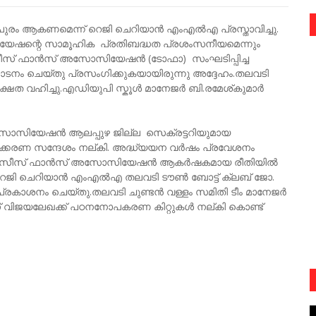
പുരം ആകണമെന്ന് റെജി ചെറിയാൻ എംഎൽഎ പ്രസ്താവിച്ചു.
ഷന്റെ സാമൂഹിക പ്രതിബദ്ധത പ്രശംസനീയമെന്നും
ഓവർസീസ് ഫാൻസ് അസോസിയേഷന്‍ (ടോഫാ) സംഘടിപ്പിച്ച
ാടനം ചെയ്തു പ്രസംഗിക്കുകയായിരുന്നു അദ്ദേഹം.തലവടി
ക്ഷത വഹിച്ചു.എഡിയുപി സ്കൂൾ മാനേജർ ബി.രമേശ്കുമാർ
ോസിയേഷന്‍ ആലപ്പുഴ ജില്ല സെക്രട്ടറിയുമായ
ക്കരണ സന്ദേശം നല്കി. അദ്ധ്യയന വർഷം പ്രവേശനം
്ളം ഓവർസീസ് ഫാൻസ് അസോസിയേഷന്‍ ആകർഷകമായ രീതിയിൽ
 റെജി ചെറിയാൻ എംഎൽഎ തലവടി ടൗൺ ബോട്ട് ക്ലബ് ജോ.
പ്രകാശനം ചെയ്തു.തലവടി ചുണ്ടൻ വള്ളം സമിതി ടീം മാനേജർ
സ് വിജയലേഖക്ക് പഠനനോപകരണ കിറ്റുകൾ നല്കി കൊണ്ട്