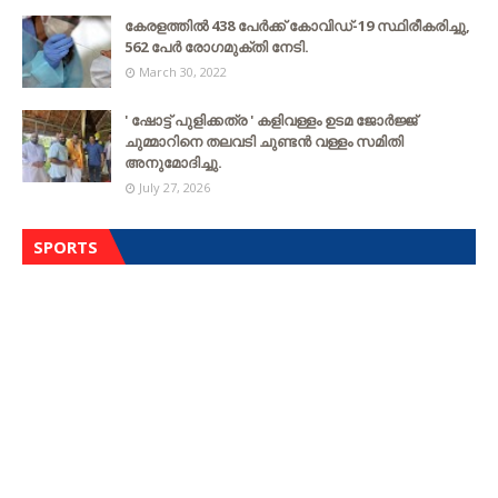
കേരളത്തില്‍ 438 പേര്‍ക്ക് കോവിഡ്-19 സ്ഥിരീകരിച്ചു,
562 പേര്‍ രോഗമുക്തി നേടി.
March 30, 2022
' ഷോട്ട് പുളിക്കത്ര ' കളിവള്ളം ഉടമ ജോർജ്ജ്
ചുമ്മാറിനെ തലവടി ചുണ്ടൻ വള്ളം സമിതി
അനുമോദിച്ചു.
July 27, 2026
SPORTS