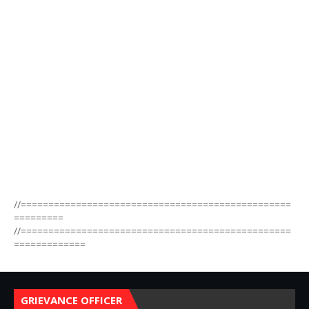
//=================================================
=========
//=================================================
=============
GRIEVANCE OFFICER