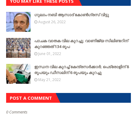
YOU MAY LIKE THESE POSTS
ഗുലാം നബി ആസാദ് കോൺഗ്രസ് വിട്ടു
August 26, 2022
പാചക വാതക വില കുറച്ചു; വാണിജ്യ സിലിണ്ടറിന്
കുറഞ്ഞത് 134 രൂപ
June 01, 2022
ഇന്ധന വില കുറച്ച് കേന്ദ്രസർക്കാർ; പെട്രോളിന് 8
രൂപയും ഡീസലിന് 6 രൂപയും കുറച്ചു
May 21, 2022
POST A COMMENT
0 Comments