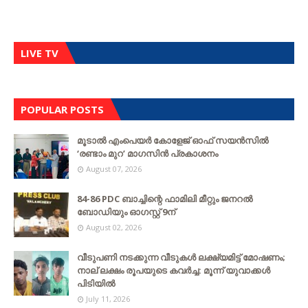
LIVE TV
POPULAR POSTS
മൂടാൽ എംപെയർ കോളേജ് ഓഫ് സയൻസിൽ
‘രണ്ടാം മുറ’ മാഗസിൻ പ്രകാശനം
August 07, 2026
84-86 PDC ബാച്ചിന്റെ ഫാമിലി മീറ്റും ജനറൽ
ബോഡിയും ഓഗസ്റ്റ് 9ന്
August 02, 2026
വീടുപണി നടക്കുന്ന വീടുകൾ ലക്ഷ്യമിട്ട് മോഷണം;
നാല് ലക്ഷം രൂപയുടെ കവർച്ച: മൂന്ന് യുവാക്കൾ
പിടിയിൽ
July 11, 2026