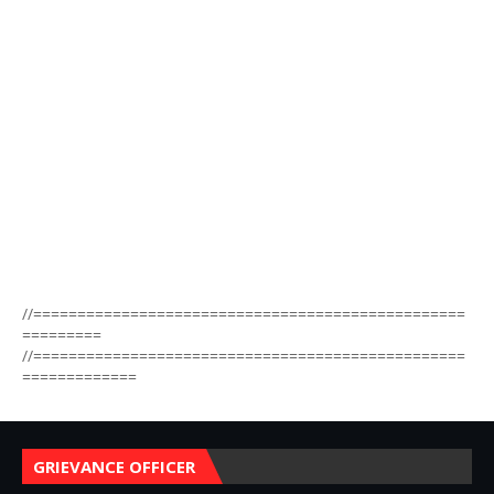
//=================================================
=========
//=================================================
=============
GRIEVANCE OFFICER