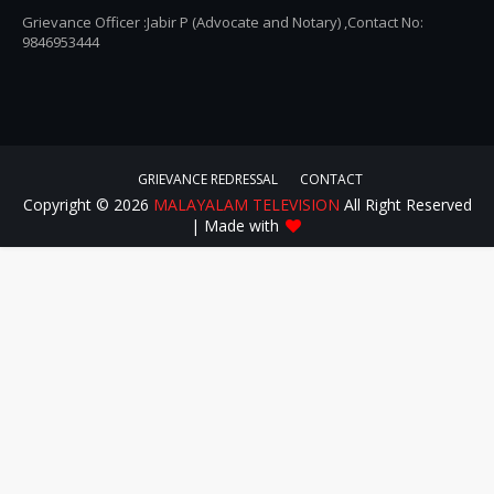
Grievance Officer :Jabir P (Advocate and Notary) ,Contact No:
9846953444
GRIEVANCE REDRESSAL
CONTACT
Copyright ©
2026
MALAYALAM TELEVISION
All Right Reserved
| Made with