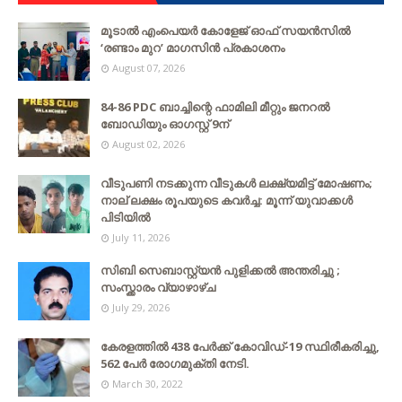
മൂടാൽ എംപെയർ കോളേജ് ഓഫ് സയൻസിൽ
‘രണ്ടാം മുറ’ മാഗസിൻ പ്രകാശനം
August 07, 2026
84-86 PDC ബാച്ചിന്റെ ഫാമിലി മീറ്റും ജനറൽ
ബോഡിയും ഓഗസ്റ്റ് 9ന്
August 02, 2026
വീടുപണി നടക്കുന്ന വീടുകൾ ലക്ഷ്യമിട്ട് മോഷണം;
നാല് ലക്ഷം രൂപയുടെ കവർച്ച: മൂന്ന് യുവാക്കൾ
പിടിയിൽ
July 11, 2026
സിബി സെബാസ്റ്റ്യന്‍ പുളിക്കല്‍ അന്തരിച്ചു ;
സംസ്ക്കാരം വ്യാഴാഴ്ച
July 29, 2026
കേരളത്തില്‍ 438 പേര്‍ക്ക് കോവിഡ്-19 സ്ഥിരീകരിച്ചു,
562 പേര്‍ രോഗമുക്തി നേടി.
March 30, 2022