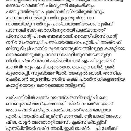
രണ്ടാം വാരത്തില്‍ പ്രവൃത്തി ആരംഭിക്കും.
പ്രവൃത്തിയുടെ പുരോഗതി വിലയിരുത്താനും
കണക്ഷന്‍ നല്‍കുന്നതിനുള്ള മുന്‍ഗണന
നിശ്ചയിക്കുന്നതിനും പഞ്ചായത്ത് അംഗം മുജീബ്
പാണാലി കോ-ഓര്‍ഡിനേറ്ററായി പഞ്ചായത്ത്
പ്രസിഡന്റ് പി.കെ ബാബുരാജ്, വൈസ് പ്രസിഡന്റ്
നദീറ മുംതാസ,് പഞ്ചായത്തംഗം എന്‍.പി അഷ്‌റഫ്,
ബിന്ദു ടീച്ചര്‍ എന്നിവരുടെ നേതൃത്വത്തിലുള്ള കമ്മറ്റിയെ
തെരഞ്ഞെടുത്തു. റോഡ് പൊളിക്കുന്നതടക്കമുള്ള
വിവിധ പ്രശ്‌നങ്ങള്‍ പരിഹരിക്കാന്‍ എം.പി മുഹമ്മദ്
കണ്‍വീനറും എ.പി കുഞ്ഞാന്‍, കെ.എ സഗീര്‍, ഉമര്‍
കുഞ്ഞാപ്പി, സുബ്രമണ്യന്‍, അബ്ദുല്‍ ബാരി, അസ്ലം
ഷേര്‍ഖാന്‍ തുടങ്ങിയ സര്‍വ കക്ഷി പ്രതിനിധികളടങ്ങിയ
കമ്മറ്റിയെയും തെരഞ്ഞെടുത്തിട്ടുണ്ട്.
പരിപാടിയില്‍ പഞ്ചായത്ത് പ്രസിഡന്റ് പി.കെ
ബാബുരാജ് അധ്യക്ഷനായി. ജില്ലാപഞ്ചായത്ത്
അംഗം ഷരീഫ ടീച്ചര്‍, പഞ്ചായത്ത് അംഗങ്ങളായ
എന്‍.പി അഷ്‌റഫ്, മുജീബ് പാണാലി, ബ്ലോക്ക് അംഗം
ഷീജ, വാട്ടര്‍ അതോററ്റി അസി.എക്‌സിക്യൂട്ടീവ്
എഞ്ചിനീയര്‍ റഷീദ് അലി, ഇ.ടി ബഷീര്‍, പി.മുജീബ്