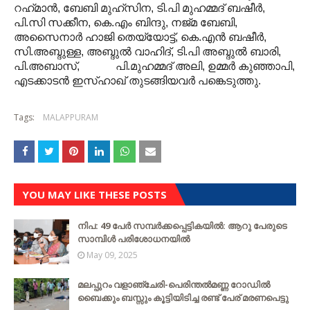
റഹ്‌മാന്‍, ബേബി മുഹ്‌സിന, ടി.പി മുഹമ്മദ് ബഷീര്‍,
പി.സി സക്കീന, കെ.എം ബിന്ദു, നജ്മ ബേബി,
അസൈനാര്‍ ഹാജി തെയ്യോട്ട്, കെ.എന്‍ ബഷീര്‍,
സി.അബ്ദുള്ള, അബ്ദുല്‍ വാഹിദ്, ടി.പി അബ്ദുല്‍ ബാരി,
പി.അബാസ്, പി.മുഹമ്മദ് അലി, ഉമ്മര്‍ കുഞ്ഞാപി,
എടക്കാടന്‍ ഇസ്ഹാഖ് തുടങ്ങിയവര്‍ പങ്കെടുത്തു.
Tags:
MALAPPURAM
YOU MAY LIKE THESE POSTS
നിപ: 49 പേർ സമ്പർക്കപ്പെട്ടികയിൽ: ആറു പേരുടെ
സാമ്പിൾ പരിശോധനയിൽ
May 09, 2025
മലപ്പുറം വളാഞ്ചേരി-പെരിന്തൽമണ്ണ റോഡിൽ
ബൈക്കും ബസ്സും കൂട്ടിയിടിച്ച രണ്ട് പേര് മരണപെട്ടു