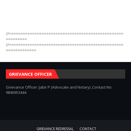
//=================================================
=========
//=================================================
=============
GRIEVANCE OFFICER
Grievance Officer :Jabir P (Advocate and Notary) ,Contact No:
9846953444
GRIEVANCE REDRESSAL
CONTACT