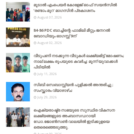
മൂടാൽ എംപെയർ കോളേജ് ഓഫ് സയൻസിൽ
‘രണ്ടാം മുറ’ മാഗസിൻ പ്രകാശനം
August 07, 2026
84-86 PDC ബാച്ചിന്റെ ഫാമിലി മീറ്റും ജനറൽ
ബോഡിയും ഓഗസ്റ്റ് 9ന്
August 02, 2026
വീടുപണി നടക്കുന്ന വീടുകൾ ലക്ഷ്യമിട്ട് മോഷണം;
നാല് ലക്ഷം രൂപയുടെ കവർച്ച: മൂന്ന് യുവാക്കൾ
പിടിയിൽ
July 11, 2026
സിബി സെബാസ്റ്റ്യന്‍ പുളിക്കല്‍ അന്തരിച്ചു ;
സംസ്ക്കാരം വ്യാഴാഴ്ച
July 29, 2026
ഐക്യരാഷ്ട്ര സഭയുടെ സുസ്ഥിര വികസന
ലക്ഷ്യങ്ങളുടെ അംബാസഡറായി
ഡോ.ജോൺസൺ വാലയിൽ ഇടിക്കുളയെ
തെരെഞ്ഞെടുത്തു.
August 09, 2026