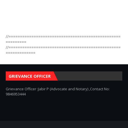
//=================================================
=========
//=================================================
=============
GRIEVANCE OFFICER
Grievance Officer :Jabir P (Advocate and Notary) ,Contact No:
9846953444