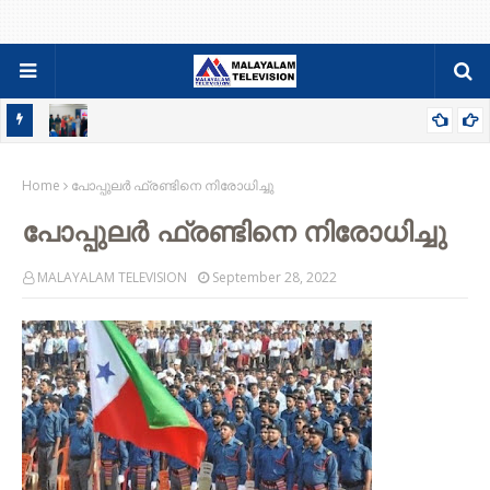
ടെ
മൂടാൽ എംപെയർ കോളേജ് ഓഫ് സയൻസിൽ ‘രണ്ടാം മുറ’
യെ
Home
മാഗസിൻ പ്രകാശനം
പോപ്പുലർ ഫ്രണ്ടിനെ നിരോധിച്ചു
പോപ്പുലർ ഫ്രണ്ടിനെ നിരോധിച്ചു
MALAYALAM TELEVISION
September 28, 2022