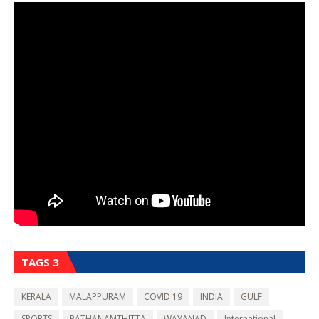
TAGS 3
KERALA
MALAPPURAM
COVID 19
INDIA
GULF
SPORTS
PATHANAMTHITTA
WAYANAD
International