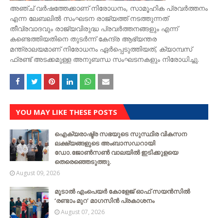
അഞ്ച് വർഷത്തേക്കാണ് നിരോധനം, സാമൂഹിക പ്രവർത്തനം
എന്ന ലേബലിൽ സംഘടന രാജ്യത്ത് നടത്തുന്നത്
തീവ്രവാദവും രാജ്യവിരുദ്ധ പ്രവർത്തനങ്ങളും എന്ന്
കണ്ടെത്തിയതിനെ തുടർന്ന് കേന്ദ്ര ആഭ്യന്തര
മന്ത്രാലയമാണ് നിരോധനം ഏർപ്പെടുത്തിയത്, ക്യാമ്പസ്
ഫ്രണ്ട് അടക്കമുള്ള അനുബന്ധ സംഘടനകളും നിരോധിച്ചു.
YOU MAY LIKE THESE POSTS
ഐക്യരാഷ്ട്ര സഭയുടെ സുസ്ഥിര വികസന
ലക്ഷ്യങ്ങളുടെ അംബാസഡറായി
ഡോ.ജോൺസൺ വാലയിൽ ഇടിക്കുളയെ
തെരെഞ്ഞെടുത്തു.
August 09, 2026
മൂടാൽ എംപെയർ കോളേജ് ഓഫ് സയൻസിൽ
‘രണ്ടാം മുറ’ മാഗസിൻ പ്രകാശനം
August 07, 2026