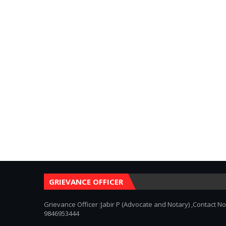
GRIEVANCE OFFICER
Grievance Officer :Jabir P (Advocate and Notary) ,Contact No
9846953444