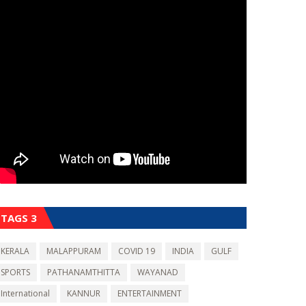
TAGS 3
KERALA
MALAPPURAM
COVID 19
INDIA
GULF
SPORTS
PATHANAMTHITTA
WAYANAD
International
KANNUR
ENTERTAINMENT