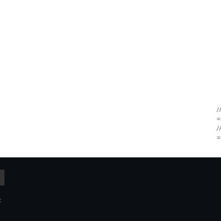
/
=
/
=
: