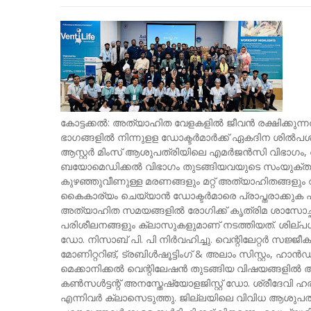
കോട്ടക്കൽ: അത്യാഹിത വേളകളിൽ ജീവൻ രക്ഷിക്കുന്
ഭാഗങ്ങളിൽ നിന്നുളള ഡോക്ടർമാർക്ക് ഏകദിന ശിൽപശാ
ആസ്റ്റർ മിംസ് ആശുപത്രിയിലെ എമർജൻസി വിഭാഗം,
ബയോമെഡിക്കൽ വിഭാഗം തുടങ്ങിയവയുടെ സംയുക്താഭി
കുഴഞ്ഞുവീണുള്ള മരണങ്ങളും മറ്റ് അത്യാഹിതങ്ങള
കൈകാര്യം ചെയ്യാൻ ഡോക്ടർമാരെ പ്രാപ്തരാക്കുക എ
അത്യാഹിത സമയങ്ങളിൽ രോഗിക്ക് കൃത്രിമ ശാസോച്
പരിശീലനങ്ങളും ക്ലാസുകളുമാണ് നടത്തിയത്. ശില
ഡോ. നിസാബ് പി. പി നിർവഹിച്ചു. വെന്റിലേറ്റർ സജ്ജീകരിക
മോണിറ്ററിങ്, ട്രബിൾഷൂട്ടിം​ഗ് & അലാം സിസ്റ്റം, 
മെക്കാനിക്കൽ വെന്റിലേഷൻ തുടങ്ങിയ വിഷയങ്ങളിൽ
കൺസൾട്ടന്റ് അനസ്തേഷ്യോളജിസ്റ്റ് ഡോ. ശ്രീദേവി 
എന്നിവർ ക്ലാസെടുത്തു. ജില്ലയിലെ വിവിധ ആശുപത്ര