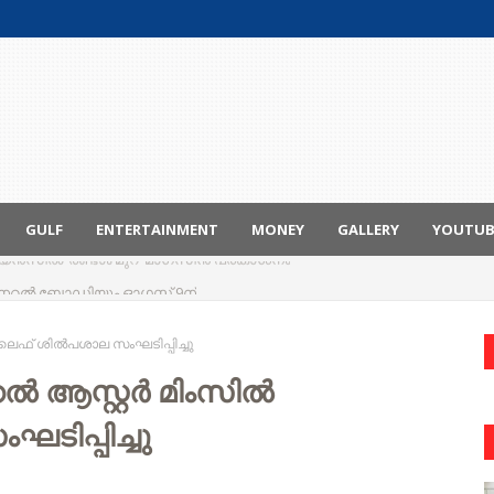
GULF
ENTERTAINMENT
MONEY
GALLERY
YOUTU
ും ജനറൽ ബോഡിയും ഓഗസ്റ്റ് 9ന്
ലെെഫ് ശിൽപശാല സംഘടിപ്പിച്ചു
കൽ ആസ്റ്റർ മിംസിൽ
ടിപ്പിച്ചു