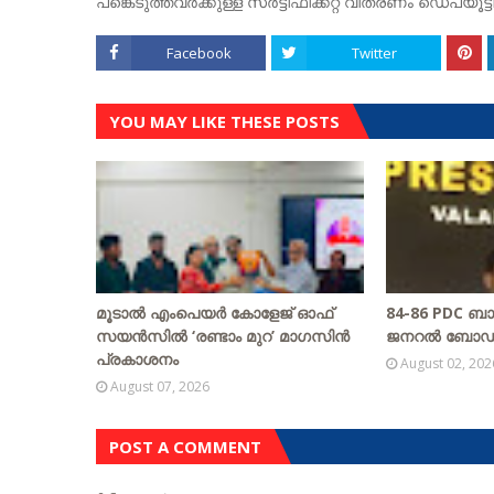
പങ്കെടുത്തവർക്കുള്ള സർട്ടിഫിക്കറ്റ് വിതരണം ഡെപ്യൂട
Facebook
Twitter
YOU MAY LIKE THESE POSTS
മൂടാൽ എംപെയർ കോളേജ് ഓഫ്
84-86 PDC ബാച്ച
സയൻസിൽ ‘രണ്ടാം മുറ’ മാഗസിൻ
ജനറൽ ബോഡിയു
പ്രകാശനം
August 02, 202
August 07, 2026
POST A COMMENT