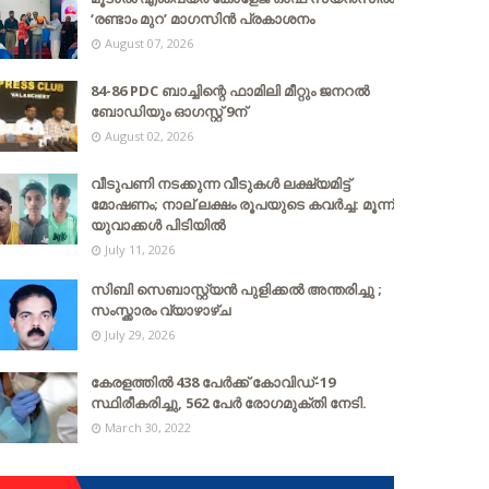
‘രണ്ടാം മുറ’ മാഗസിൻ പ്രകാശനം
August 07, 2026
84-86 PDC ബാച്ചിന്റെ ഫാമിലി മീറ്റും ജനറൽ
ബോഡിയും ഓഗസ്റ്റ് 9ന്
August 02, 2026
വീടുപണി നടക്കുന്ന വീടുകൾ ലക്ഷ്യമിട്ട്
മോഷണം; നാല് ലക്ഷം രൂപയുടെ കവർച്ച: മൂന്ന്
യുവാക്കൾ പിടിയിൽ
July 11, 2026
സിബി സെബാസ്റ്റ്യന്‍ പുളിക്കല്‍ അന്തരിച്ചു ;
സംസ്ക്കാരം വ്യാഴാഴ്ച
July 29, 2026
കേരളത്തില്‍ 438 പേര്‍ക്ക് കോവിഡ്-19
സ്ഥിരീകരിച്ചു, 562 പേര്‍ രോഗമുക്തി നേടി.
March 30, 2022