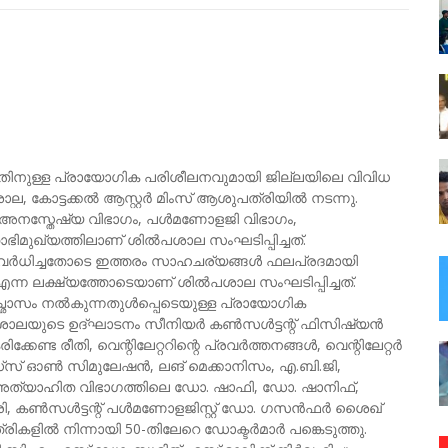
നതിനുള്ള പ്രായോഗിക പരിശീലനവുമായി ജില്ലയിലെ വിവിധ
ല, കോട്ടക്കൽ ആസ്റ്റർ മിംസ് ആശുപത്രിയിൽ നടന്നു.
 അനസ്തേഷ്യ വിഭാഗം, പൾമണോളജി വിഭാഗം,
മുഖ്യത്തിലാണ് ശിൽപശാല സംഘടിപ്പിച്ചത്.
ും വർധിച്ചതോടെ ഇത്തരം സാഹചര്യങ്ങൾ ഫലപ്രദമായി
ന്ന ലക്ഷ്യത്തോടെയാണ് ശിൽപശാല സംഘടിപ്പിച്ചത്.
ഛാസം നൽകുന്നതുൾപ്പെടെയുള്ള പ്രായോഗിക
്പശാലയുടെ ഉദ്ഘാടനം സീനിയർ കൺസൾട്ടന്റ് ഫിസിഷ്യൻ
്കേണ്ട രീതി, വെന്റിലേറ്ററിന്റെ പ്രവർത്തനങ്ങൾ, വെന്റിലേറ്റർ
ഹാൻഡ്സ് ഓൺ സിമുലേഷൻ, ലങ് മെക്കാനിസം, എ.ബി.ജി,
 അത്യാഹിത വിഭാഗത്തിലെ ഡോ. ഷാഫി, ഡോ. ഷാനിഫ്,
ഹരി, കൺസൾട്ടന്റ് പൾമണോളജിസ്റ്റ് ഡോ. ​ഗസൻഫർ ശെെഖ്
ികളിൽ നിന്നായി 50-തിലേറെ ഡോക്ടർമാർ പങ്കെടുത്തു.