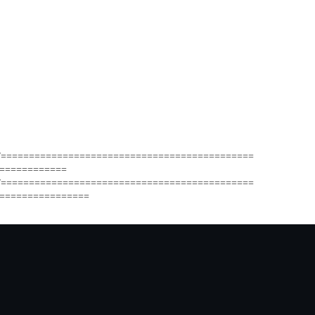
/=============================================
============
/=============================================
================