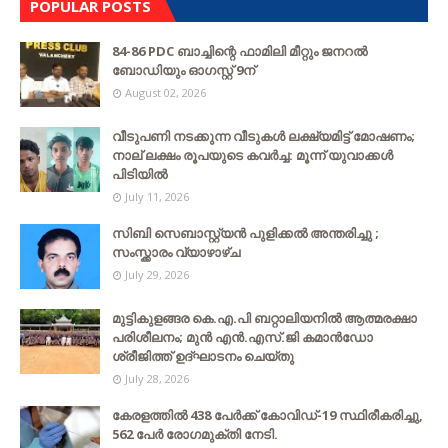
POPULAR POSTS
84-86 PDC ബാച്ചിന്റെ ഫാമിലി മീറ്റും ജനറൽ
ബോഡിയും ഓഗസ്റ്റ് 9ന്
August 02, 2026
വീടുപണി നടക്കുന്ന വീടുകൾ ലക്ഷ്യമിട്ട് മോഷണം;
നാല് ലക്ഷം രൂപയുടെ കവർച്ച: മൂന്ന് യുവാക്കൾ
പിടിയിൽ
July 11, 2026
സിബി സെബാസ്റ്റ്യന്‍ പുളിക്കല്‍ അന്തരിച്ചു ;
സംസ്ക്കാരം വ്യാഴാഴ്ച
July 29, 2026
മുട്ടികുളങ്ങര കെ.എ.പി ബറ്റാലിയനിൽ ആത്മരക്ഷാ
പരിശീലനം; മുൻ എൻ.എസ്.ജി കമാൻഡോ
ശ്രീജിത്ത് ഉദ്ഘാടനം ചെയ്തു
July 28, 2026
കേരളത്തില്‍ 438 പേര്‍ക്ക് കോവിഡ്-19 സ്ഥിരീകരിച്ചു,
562 പേര്‍ രോഗമുക്തി നേടി.