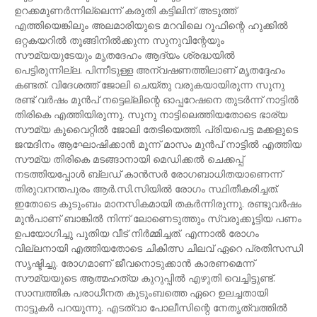
ഉറക്കമുണർന്നില്ലെന്ന് കരുതി കട്ടിലിന് അടുത്ത്
എത്തിയെങ്കിലും അലമാരിയുടെ മറവിലെ റൂഫിന്റെ ഹുക്കിൽ
ഒറ്റകയറിൽ തൂങ്ങിനിൽക്കുന്ന സുനുവിന്റേയും
സൗമ്യയുടേയും മൃതദേഹം ആദ്യം ശ്രദ്ധയിൽ
പെട്ടിരുന്നില്ല. പിന്നീടുള്ള അന്വഷണത്തിലാണ് മൃതദ്ദേഹം
കണ്ടത്. വിദേശത്ത് ജോലി ചെയ്തു വരുകയായിരുന്ന സുനു
രണ്ട് വർഷം മുൻപ് നട്ടെല്ലിന്റെ ഓപ്പറേഷനെ തുടർന്ന് നാട്ടിൽ
തിരികെ എത്തിയിരുന്നു. സുനു നാട്ടിലെത്തിയതോടെ ഭാര്യ
സൗമ്യ കുവൈറ്റിൽ ജോലി തേടിയെത്തി. പ്രിയപെട്ട മക്കളുടെ
ജന്മദിനം ആഘോഷിക്കാൻ മൂന്ന് മാസം മുൻപ് നാട്ടിൽ എത്തിയ
സൗമ്യ തിരികെ മടങ്ങാനായി മെഡിക്കൽ ചെക്കപ്പ്
നടത്തിയപ്പോൾ ബ്ലഡ് കാൻസർ രോഗബാധിതയാണെന്ന്
തിരുവനന്തപുരം ആർ.സി.സിയിൽ രോഗം സ്ഥിതീകരിച്ചത്.
ഇതോടെ കുടുംബം മാനസികമായി തകർന്നിരുന്നു. രണ്ടുവർഷം
മുൻപാണ് ബാങ്കിൽ നിന്ന് ലോണെടുത്തും സ്വരുക്കൂട്ടിയ പണം
ഉപയോഗിച്ചു പുതിയ വീട് നിർമ്മിച്ചത്. എന്നാൽ രോഗം
വില്ലനായി എത്തിയതോടെ ചികിത്സ ചിലവ് ഏറെ പ്രതിസന്ധി
സൃഷ്ടിച്ചു. രോഗമാണ് ജീവനൊടുക്കാൻ കാരണമെന്ന്
സൗമ്യയുടെ ആത്മഹത്യ കുറുപ്പിൽ എഴുതി വെച്ചിട്ടുണ്ട്.
സാമ്പത്തിക പരാധീനത കുടുംബത്തെ ഏറെ ഉലച്ചതായി
നാട്ടുകർ പറയുന്നു. എടത്വാ പോലീസിന്റെ നേതൃത്വത്തിൽ