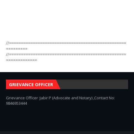
//=================================================
=========
//=================================================
=============
GRIEVANCE OFFICER
Grievance Officer :Jabir P (Advocate and Notary) ,Contact No:
9846953444