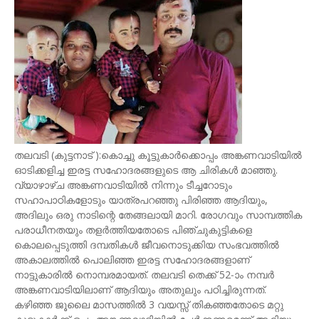
തലവടി (കുട്ടനാട് ):കൊച്ചു കൂട്ടുകാർക്കൊപ്പം അങ്കണവാടിയിൽ
ഓടിക്കളിച്ച ഇരട്ട സഹോദരങ്ങളുടെ ആ ചിരികള്‍ മാഞ്ഞു.
വ്യാഴാഴ്ച അങ്കണവാടിയില്‍ നിന്നും ടീച്ചറോടും
സഹാപാഠികളോടും യാത്രപറഞ്ഞു പിരിഞ്ഞ ആദിയും,
അദിലും ഒരു നാടിന്റെ തേങ്ങലായി മാറി. രോഗവും സാമ്പത്തിക
പരാധീനതയും തളർത്തിയതോടെ പിഞ്ചുകുട്ടികളെ
കൊലപ്പെടുത്തി ദമ്പതികൾ ജീവനൊടുക്കിയ സംഭവത്തിൽ
അകാലത്തിൽ പൊലിഞ്ഞ ഇരട്ട സഹോദരങ്ങളാണ്
നാട്ടുകാരിൽ നൊമ്പരമായത്. തലവടി തെക്ക് 52-ാം നമ്പർ
അങ്കണവാടിയിലാണ് ആദിയും അതുലും പഠിച്ചിരുന്നത്.
കഴിഞ്ഞ ജൂലൈ മാസത്തിൽ 3 വയസ്സ് തികഞ്ഞതോടെ മറ്റു