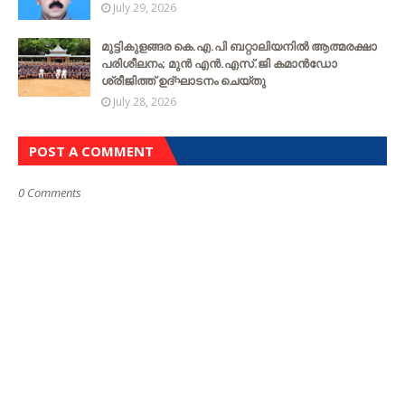
July 29, 2026
മുട്ടികുളങ്ങര കെ.എ.പി ബറ്റാലിയനിൽ ആത്മരക്ഷാ
പരിശീലനം; മുൻ എൻ.എസ്.ജി കമാൻഡോ
ശ്രീജിത്ത് ഉദ്ഘാടനം ചെയ്തു
July 28, 2026
POST A COMMENT
0 Comments