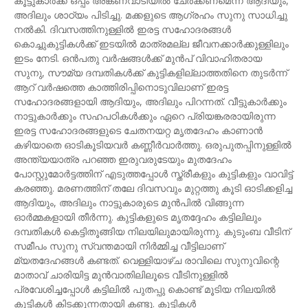
കൂട്ടുകാര്‍ക്ക് ഒപ്പം അങ്കണവാടിയിൽ ചേർക്കണമെന്ന് ആദിയും,
അദിലും ശാഠ്യം പിടിച്ചു. മക്കളുടെ ആഗ്രഹം സുനു സാധിച്ചു
നൽകി. ദിവസത്തിനുള്ളിൽ ഇരട്ട സഹോദരങ്ങൾ
കൊച്ചുകുട്ടികൾക്ക് ഇടയിൽ മാത്രമല്ല ജീവനക്കാർക്കുള്ളിലും
ഇടം നേടി. ഒൻപതു വർഷങ്ങൾക്ക് മുൻപ് വിവാഹിതരായ
സുനു, സൗമ്യ ദമ്പതികൾക്ക് കുട്ടികളില്ലാത്തതിനെ തുടർന്ന്
ആറ് വർഷത്തെ കാത്തിരിപ്പിനൊടുവിലാണ് ഇരട്ട
സഹോദരങ്ങളായി ആദിയും, അദിലും പിറന്നത്. വീട്ടുകാർക്കും
നാട്ടുകാർക്കും സഹപഠികൾക്കും ഏറെ പ്രിയങ്കരരായിരുന്ന
ഇരട്ട സഹോദരങ്ങളുടെ ചേതനയറ്റ മൃതദേഹം കാണാൻ
കഴിയാതെ ഓടികൂടിയവർ കണ്ണീർവാർത്തു. ഒരുപുതപ്പിനുള്ളിൽ
അന്ത്യയാത്ര പറഞ്ഞ ഇരുവരുടേയും മുതദേഹം
പോസ്റ്റുമോർട്ടത്തിന് എടുത്തപ്പോൾ സ്ത്രീകളും കുട്ടികളും വാവിട്ട്
കരഞ്ഞു. മരണത്തിന് തലേ ദിവസവും മുറ്റത്തു കൂടി ഓടിക്കളിച്ച
ആദിയും, അദിലും നാട്ടുകാരുടെ മുൻപിൽ വിങ്ങുന്ന
ഓർമ്മകളായി തീർന്നു. കുട്ടികളുടെ മൃതദ്ദേഹം കട്ടിലിലും
ദമ്പതികൾ കെട്ടിതൂങ്ങിയ നിലയിലുമായിരുന്നു. കുടുംബ വീടിന്
സമീപം സുനു സ്വന്തമായി നിർമ്മിച്ച വീട്ടിലാണ്
മ്യതദേഹങ്ങൾ കണ്ടത്. വെള്ളിയാഴ്ച രാവിലെ സുനുവിന്റെ
മാതാവ് ചാരിയിട്ട മുൻവാതിലിലൂടെ വീടിനുള്ളിൽ
പ്രവേശിച്ചപ്പോൾ കട്ടിലിൽ പുതപ്പു കൊണ്ട് മൂടിയ നിലയിൽ
കുട്ടികൾ കിടക്കുന്നതായി കണ്ടു. കുട്ടികൾ