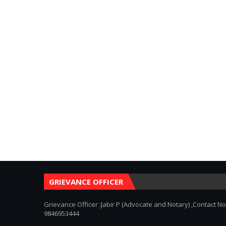
GRIEVANCE OFFICER
Grievance Officer :Jabir P (Advocate and Notary) ,Contact No
9846953444