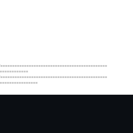
/=============================================
============
/=============================================
================