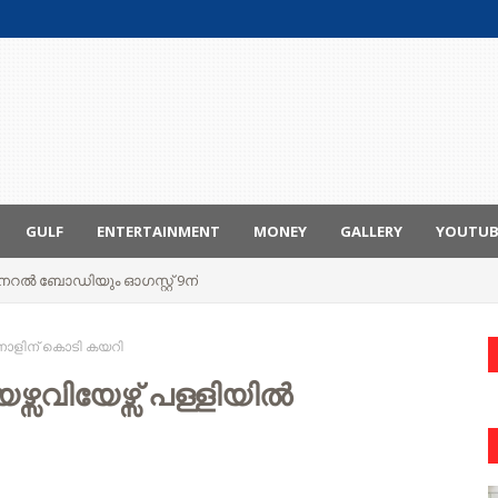
GULF
ENTERTAINMENT
MONEY
GALLERY
YOUTU
ും ജനറൽ ബോഡിയും ഓഗസ്റ്റ് 9ന്
ന്നാളിന് കൊടി കയറി
്സവിയേഴ്സ് പള്ളിയിൽ