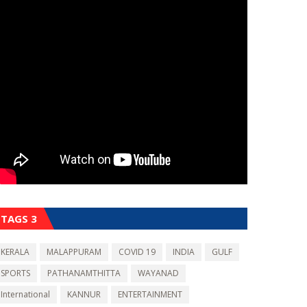
TAGS 3
KERALA
MALAPPURAM
COVID 19
INDIA
GULF
SPORTS
PATHANAMTHITTA
WAYANAD
International
KANNUR
ENTERTAINMENT