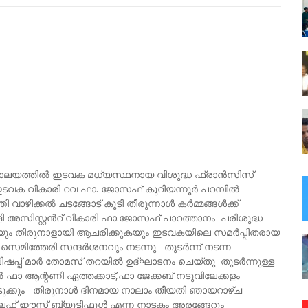
േവാലയത്തിൽ ഇടവക മധ്യസ്ഥനായ വിശുദ്ധ ഫ്രാൻസിസ്
ഇടവക വികാരി റവ ഫാ. ജോസഫ് കുറിയന്നൂർ പറമ്പിൽ
ി വാഴിക്കൽ ചടങ്ങോട് കൂടി തീരുന്നാൾ കർമ്മങ്ങൾക്ക്
്ളി അസിസ്റ്റൻറ് വികാരി ഫാ.ജോസഫ് പാറത്താനം പരിശുദ്ധ
ടെയും തിരുനാളായി ആചരിക്കുകയും ഇടവകയിലെ സമർപ്പിതരായ
മിത്തേരി സന്ദർശനവും നടന്നു തുടർന്ന് നടന്ന
ഷപ്പ് മാർ തോമസ് തറയിൽ ഉദ്ഘാടനം ചെയ്തു തുടർന്നുള്ള
ഫാ ആന്റണി ഏത്തക്കാട്,ഫാ ജേക്കബ് നടുവിലേക്കളം
ൊടുക്കും തിരുനാൾ ദിനമായ നാലാം തീയതി ഞായറാഴ്ച
ലൈഫ് ഈസ് ബ്യൂട്ടിഫുൾ എന്ന നാടകം അരങ്ങേറും