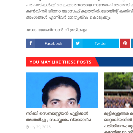
പരിപാടികൾക്ക് കൈക്കാരന്മാരായ സന്തോഷ് തോമസ് കട്ടപ്
കൺവീനർ ജിനോ ജോസഫ് കളത്തിൽ,ജോയിന്റ് കൺവീനർ മ
അംഗങ്ങൾ എന്നിവർ നേതൃത്വം കൊടുക്കും.
.ഡോ. ജോൺസൺ വി ഇടിക്കുള
Facebook
Twitter
YOU MAY LIKE THESE POSTS
സിബി സെബാസ്റ്റ്യന്‍ പുളിക്കല്‍
മുട്ടികുളങ്ങര
അന്തരിച്ചു ; സംസ്ക്കാരം വ്യാഴാഴ്ച
ബറ്റാലിയനിൽ
പരിശീലനം; മ
July 29, 2026
കമാൻഡോ ശ്രീ