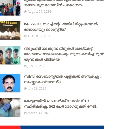
‘രണ്ടാം മുറ’ മാഗസിൻ പ്രകാശനം
August 07, 2026
84-86 PDC ബാച്ചിന്റെ ഫാമിലി മീറ്റും ജനറൽ
ബോഡിയും ഓഗസ്റ്റ് 9ന്
August 02, 2026
വീടുപണി നടക്കുന്ന വീടുകൾ ലക്ഷ്യമിട്ട്
മോഷണം; നാല് ലക്ഷം രൂപയുടെ കവർച്ച: മൂന്ന്
യുവാക്കൾ പിടിയിൽ
July 11, 2026
സിബി സെബാസ്റ്റ്യന്‍ പുളിക്കല്‍ അന്തരിച്ചു ;
സംസ്ക്കാരം വ്യാഴാഴ്ച
July 29, 2026
കേരളത്തില്‍ 438 പേര്‍ക്ക് കോവിഡ്-19
സ്ഥിരീകരിച്ചു, 562 പേര്‍ രോഗമുക്തി നേടി.
March 30, 2022