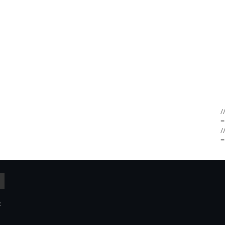
/
=
/
=
: