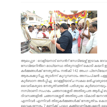
ആലപ്പുഴ : വെളിയനാട് സെൻറ് സേവിയേഴ്സ് ഇടവക ദ
സേവ്യേറിൻ്റെ മാധ്യസ്ഥ തിരുനാളിന് കൊടി കയറി 
കർമ്മങ്ങൾക്ക് നേതൃത്വം നൽകി 142 അംഗ പ്രസിദ്ധേന്ത
ആരംഭക്കുറിച്ചു തുടർന്ന് കുറുമ്പനാടം അസംപ്ഷൻ പള
കുർബാന അർപ്പിച്ചു വെള്ളിയാഴ്ച സകല മരിച്ചവരു
വൈദികരുടെ നേതൃത്വത്തിൽ പരിശുദ്ധ കുർബാനയും സെ
നസ്രാണി സംഗമം ചങ്ങനാശ്ശേരി അതിരൂപത ആർച്ച് ബി
ദിവസങ്ങളിൽ ചങ്ങനാശ്ശേരി അതിരൂപത വികാരി ജനറൽ 
എന്നിവർ എന്നിവർ തിരുകർമ്മങ്ങൾക്ക് നേതൃത്വം ക
വൈകുന്നേരം 7 മണിക്ക് പാലാ കമ്മ്യൂണിക്കേഷന്റെ 