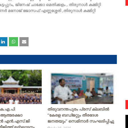
പുറം, ജിനേഷ് ചാക്കോ മെതിക്കളം , തിരുനാൾ കമ്മിറ്റി
നോജ് ജോസഫ് എണ്ണശ്ശേരി ,തിരുനാൾ കമ്മിറ്റി
 കെ.എ.പി
തിരുവനന്തപുരം പ്രസ് ക്ലബിൽ
 ആത്മരക്ഷാ
“കേരള ബഡ്ജറ്റും തീരദേശ
ുൻ എൻ.എസ്.ജി
ജനതയും” സെമിനാർ സംഘടിപ്പിച്ചു
ജിത്ത് ഉദ്ഘാടനം