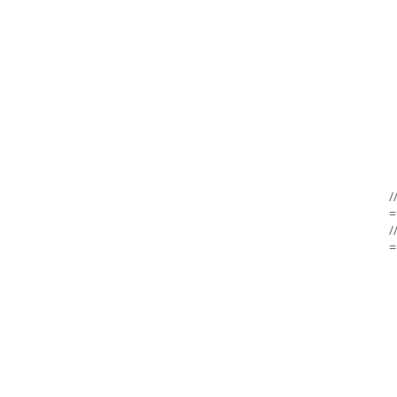
/
=
/
=