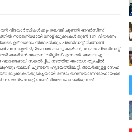
ുവന്‍ വിദ്യാർത്ഥികൾക്കും തലവടി ചുണ്ടൻ ഓവർസീസ്
ില്‍ സൗജന്യമായി നോട്ട് ബുക്കുകൾ ജൂൺ 1ന് വിതരണം
യുടെ ഉദ്ഘാടനം നിർവഹിക്കും. പ്രസിഡന്റ് റിക്സൺ
ുൺ പുന്നശ്ശേരിൽ,ട്രഷറാർ ഷിക്കു കുര്യൻ, ടോഫാ പ്രസിഡന്റ്
ഷറാർ അശ്വിൻ ജേക്കബ് വർഗ്ഗീസ് എന്നിവർ അറിയിച്ചു.
്ളങ്ങളായി സങ്കൽപ്പിച്ച് നടത്തിയ ആവേശ തുഴച്ചില്‍
യും തലവടി ചുണ്ടനെ ഹൃദയത്തിലേറ്റി. അവർക്കുള്ള സ്നേഹ
െയ്ത ബുക്കുകൾ.തുടർച്ചയായി രണ്ടാം തവണയാണ് ടോഫായുടെ
സൗജന്യ നോട്ട് ബുക്ക് വിതരണം ചെയ്യുന്നത്.