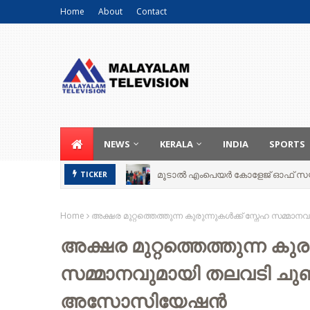
Home
About
Contact
NEWS
KERALA
INDIA
SPORTS
ു.
മൂടാൽ എംപെയർ കോളേജ് ഓഫ് സയ
TICKER
Home
അക്ഷര മുറ്റത്തെത്തുന്ന കുരുന്നുകൾക്ക് സ്നേഹ സ
അക്ഷര മുറ്റത്തെത്തുന്ന കുര
സമ്മാനവുമായി തലവടി ച
അസോസിയേഷന്‍