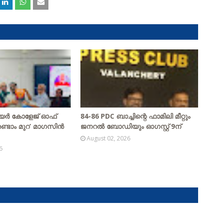
യർ കോളേജ് ഓഫ്
84-86 PDC ബാച്ചിന്റെ ഫാമിലി മീറ്റും
ടാം മുറ’ മാഗസിൻ
ജനറൽ ബോഡിയും ഓഗസ്റ്റ് 9ന്
August 02, 2026
6