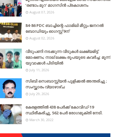
‘രണ്ടാം മുറ’ മാഗസിൻ പ്രകാശനം
August 07, 2026
84-86 PDC ബാച്ചിന്റെ ഫാമിലി മീറ്റും ജനറൽ
ബോഡിയും ഓഗസ്റ്റ് 9ന്
August 02, 2026
വീടുപണി നടക്കുന്ന വീടുകൾ ലക്ഷ്യമിട്ട്
മോഷണം; നാല് ലക്ഷം രൂപയുടെ കവർച്ച: മൂന്ന്
യുവാക്കൾ പിടിയിൽ
July 11, 2026
സിബി സെബാസ്റ്റ്യന്‍ പുളിക്കല്‍ അന്തരിച്ചു ;
സംസ്ക്കാരം വ്യാഴാഴ്ച
July 29, 2026
കേരളത്തില്‍ 438 പേര്‍ക്ക് കോവിഡ്-19
സ്ഥിരീകരിച്ചു, 562 പേര്‍ രോഗമുക്തി നേടി.
March 30, 2022