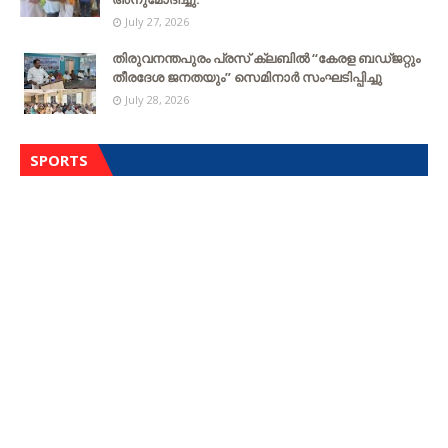
July 27, 2026
തിരുവനന്തപുരം പ്രസ് ക്ലബിൽ “കേരള ബഡ്ജറ്റും
തീരദേശ ജനതയും” സെമിനാർ സംഘടിപ്പിച്ചു
July 28, 2026
SPORTS