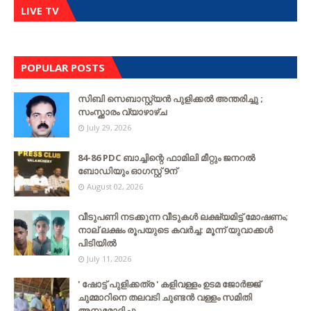
LIVE TV
POPULAR POSTS
സിബി സെബാസ്റ്റ്യന്‍ പുളിക്കല്‍ അന്തരിച്ചു ;
സംസ്ക്കാരം വ്യാഴാഴ്ച
July 29, 2026
84-86 PDC ബാച്ചിന്റെ ഫാമിലി മീറ്റും ജനറൽ
ബോഡിയും ഓഗസ്റ്റ് 9ന്
August 02, 2026
വീടുപണി നടക്കുന്ന വീടുകൾ ലക്ഷ്യമിട്ട് മോഷണം;
നാല് ലക്ഷം രൂപയുടെ കവർച്ച: മൂന്ന് യുവാക്കൾ
പിടിയിൽ
July 11, 2026
' ഷോട്ട് പുളിക്കത്ര ' കളിവള്ളം ഉടമ ജോർജ്ജ്
ചുമ്മാറിനെ തലവടി ചുണ്ടൻ വള്ളം സമിതി
അനുമോദിച്ചു.