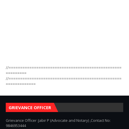
//=================================================
=========
//=================================================
=============
GRIEVANCE OFFICER
Grievance Officer :Jabir P (Advocate and Notary) ,Contact No:
9846953444